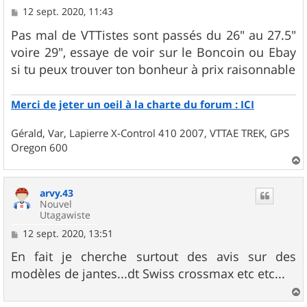
M
12 sept. 2020, 11:43
e
s
Pas mal de VTTistes sont passés du 26" au 27.5"
s
voire 29", essaye de voir sur le Boncoin ou Ebay
a
g
si tu peux trouver ton bonheur à prix raisonnable
e
Merci de jeter un oeil à la charte du forum : ICI
Gérald, Var, Lapierre X-Control 410 2007, VTTAE TREK, GPS
Oregon 600
a
u
arvy.43
t
Nouvel
Utagawiste
M
12 sept. 2020, 13:51
e
s
En fait je cherche surtout des avis sur des
s
modèles de jantes...dt Swiss crossmax etc etc...
a
g
e
a