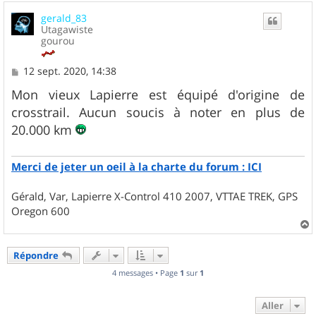
u
gerald_83
t
Utagawiste
gourou
M
12 sept. 2020, 14:38
e
s
Mon vieux Lapierre est équipé d'origine de
s
crosstrail. Aucun soucis à noter en plus de
a
g
20.000 km
e
Merci de jeter un oeil à la charte du forum : ICI
Gérald, Var, Lapierre X-Control 410 2007, VTTAE TREK, GPS
Oregon 600
a
u
Répondre
t
4 messages • Page
1
sur
1
Aller