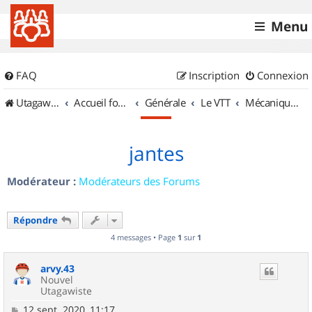
Menu
FAQ
Inscription
Connexion
UtagawaVTT (Randos VTT et VTTAE avec traces GPS)
Accueil forum
Générale
Le VTT
Mécanique et Entretiens
jantes
Modérateur :
Modérateurs des Forums
Répondre
4 messages • Page
1
sur
1
arvy.43
Nouvel
Utagawiste
M
12 sept. 2020, 11:17