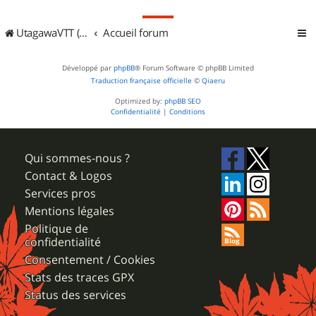
UtagawaVTT (Randos VTT et VTTAE avec traces GPS)
Accueil forum
Développé par
phpBB
® Forum Software © phpBB Limited
Traduction française officielle
©
Qiaeru
Optimized by:
phpBB SEO
Confidentialité
|
Conditions
Qui sommes-nous ?
Contact & Logos
Services pros
Mentions légales
Politique de
confidentialité
Consentement / Cookies
Stats des traces GPX
Status des services