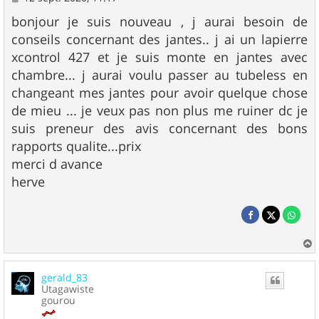
e
s
bonjour je suis nouveau , j aurai besoin de
s
conseils concernant des jantes.. j ai un lapierre
a
g
xcontrol 427 et je suis monte en jantes avec
e
chambre... j aurai voulu passer au tubeless en
changeant mes jantes pour avoir quelque chose
de mieu ... je veux pas non plus me ruiner dc je
suis preneur des avis concernant des bons
rapports qualite...prix
merci d avance
herve
a
u
gerald_83
t
Utagawiste
gourou