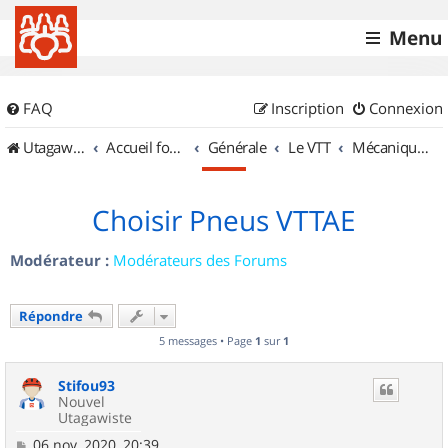
Menu
FAQ
Inscription
Connexion
UtagawaVTT (Randos VTT et VTTAE avec traces GPS)
Accueil forum
Générale
Le VTT
Mécanique et Entretiens
Choisir Pneus VTTAE
Modérateur :
Modérateurs des Forums
Répondre
5 messages • Page
1
sur
1
Stifou93
Nouvel
Utagawiste
M
06 nov. 2020, 20:39