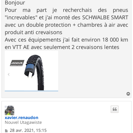
s
Bonjour
s
Pour ma part je recherchais des pneus
a
g
"increvables" et j'ai monté des SCHWALBE SMART
e
avec un double protection + chambres à air avec
produit anti crevaisons
Avec ces équipements j'ai fait environ 18 000 km
en VTT AE avec seulement 2 crevaisons lentes
a
u
t
xavier.renaudon
Nouvel Utagawiste
M
28 avr. 2021, 15:15