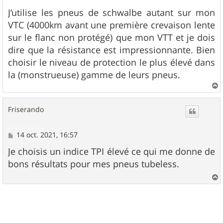
e
s
J’utilise les pneus de schwalbe autant sur mon
s
VTC (4000km avant une première crevaison lente
a
g
sur le flanc non protégé) que mon VTT et je dois
e
dire que la résistance est impressionnante. Bien
choisir le niveau de protection le plus élevé dans
la (monstrueuse) gamme de leurs pneus.
a
u
Friserando
t
M
14 oct. 2021, 16:57
e
s
Je choisis un indice TPI élevé ce qui me donne de
s
bons résultats pour mes pneus tubeless.
a
g
e
a
u
t