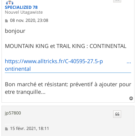
SPECIALIZED 78
Nouvel Utagawiste
M
08 nov. 2020, 23:08
e
s
bonjour
s
a
g
MOUNTAIN KING et TRAIL KING : CONTINENTAL
e
https://www.alltricks.fr/C-40595-27.5-p ...
ontinental
Bon marché et résistant: préventif à ajouter pour
etre tranquille...
a
u
jp57800
t
M
15 févr. 2021, 18:11
e