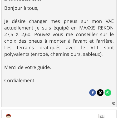
e
s
Bonjour à tous,
s
a
g
Je désire changer mes pneus sur mon VAE
e
actuellement je suis équipé en MAXXIS REKON
27,5 X 2,60. Pouvez vous me conseiller sur le
choix des pneus à monter à l'avant et l'arrière.
Les terrains pratiqués avec le VTT sont
polyvalents (enrobé, chemins durs, sableux).
Merci de votre guide.
Cordialement
a
u
t