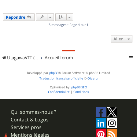
Répondre
5 messages • Page
1
sur
1
Aller
UtagawaVTT (Randos VTT et VTTAE avec traces GPS)
Accueil forum
Développé par
phpBB
® Forum Software © phpBB Limited
Traduction française officielle
©
Qiaeru
Optimized by:
phpBB SEO
Confidentialité
|
Conditions
Qui sommes-nous ?
Contact & Logos
Services pros
Mentions légales