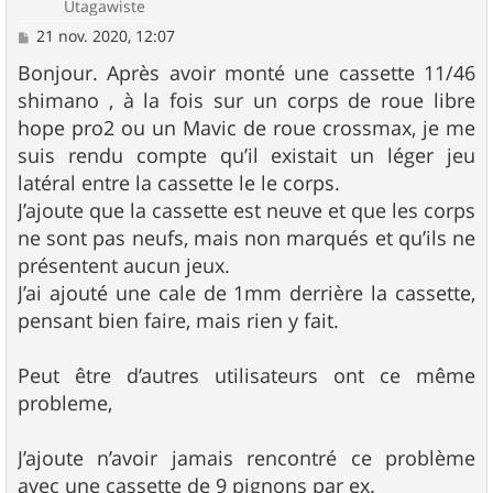
Utagawiste
M
21 nov. 2020, 12:07
e
s
Bonjour. Après avoir monté une cassette 11/46
s
shimano , à la fois sur un corps de roue libre
a
g
hope pro2 ou un Mavic de roue crossmax, je me
e
suis rendu compte qu’il existait un léger jeu
latéral entre la cassette le le corps.
J’ajoute que la cassette est neuve et que les corps
ne sont pas neufs, mais non marqués et qu’ils ne
présentent aucun jeux.
J’ai ajouté une cale de 1mm derrière la cassette,
pensant bien faire, mais rien y fait.
Peut être d’autres utilisateurs ont ce même
probleme,
J’ajoute n’avoir jamais rencontré ce problème
avec une cassette de 9 pignons par ex.