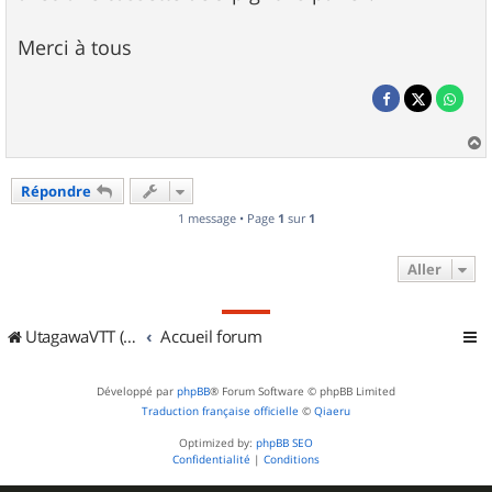
Merci à tous
a
u
Répondre
t
1 message • Page
1
sur
1
Aller
UtagawaVTT (Randos VTT et VTTAE avec traces GPS)
Accueil forum
Développé par
phpBB
® Forum Software © phpBB Limited
Traduction française officielle
©
Qiaeru
Optimized by:
phpBB SEO
Confidentialité
|
Conditions