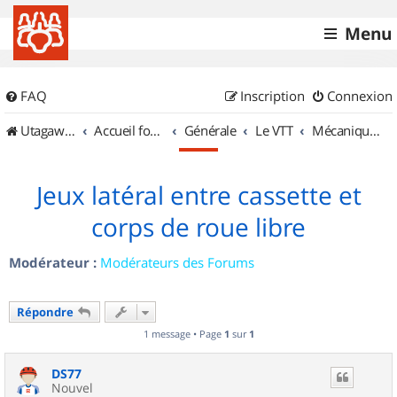
Menu
FAQ
Inscription
Connexion
UtagawaVTT (Randos VTT et VTTAE avec traces GPS)
Accueil forum
Générale
Le VTT
Mécanique et Entretiens
Jeux latéral entre cassette et
corps de roue libre
Modérateur :
Modérateurs des Forums
Répondre
1 message • Page
1
sur
1
DS77
Nouvel