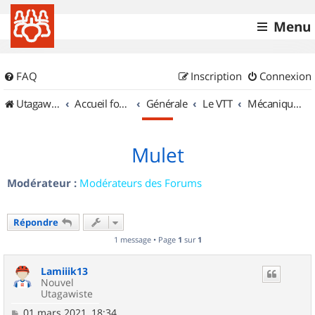
Menu
FAQ
Inscription
Connexion
UtagawaVTT (Randos VTT et VTTAE avec traces GPS)
Accueil forum
Générale
Le VTT
Mécanique et Entretiens
Mulet
Modérateur :
Modérateurs des Forums
Répondre
1 message • Page
1
sur
1
Lamiiik13
Nouvel
Utagawiste
M
01 mars 2021, 18:34