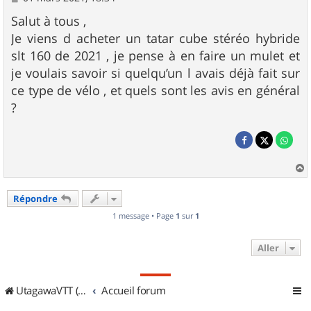
e
s
Salut à tous ,
s
Je viens d acheter un tatar cube stéréo hybride
a
g
slt 160 de 2021 , je pense à en faire un mulet et
e
je voulais savoir si quelqu’un l avais déjà fait sur
ce type de vélo , et quels sont les avis en général
?
a
u
Répondre
t
1 message • Page
1
sur
1
Aller
UtagawaVTT (Randos VTT et VTTAE avec traces GPS)
Accueil forum