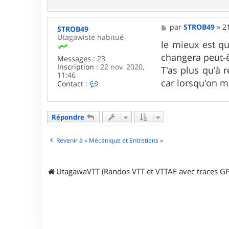
o
n
t
a
M
par
STROB49
»
2
STROB49
c
e
Utagawiste habitué
t
s
le mieux est q
e
s
changera peut-êt
r
Messages :
23
a
M
Inscription :
22 nov. 2020,
g
T'as plus qu'à 
a
11:46
e
car lorsqu'on mo
r
C
Contact :
c
o
O
n
h
t
P
a
Répondre
o
c
l
t
o
e
Revenir à « Mécanique et Entretiens »
r
S
T
UtagawaVTT (Randos VTT et VTTAE avec traces GP
R
O
B
4
9