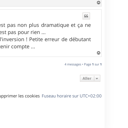
H
a
u
t
est pas non plus dramatique et ça ne
st pas pour rien ...
'inversion ! Petite erreur de débutant
enir compte ...
H
a
u
4 messages • Page
1
sur
1
t
Aller
upprimer les cookies
Fuseau horaire sur
UTC+02:00