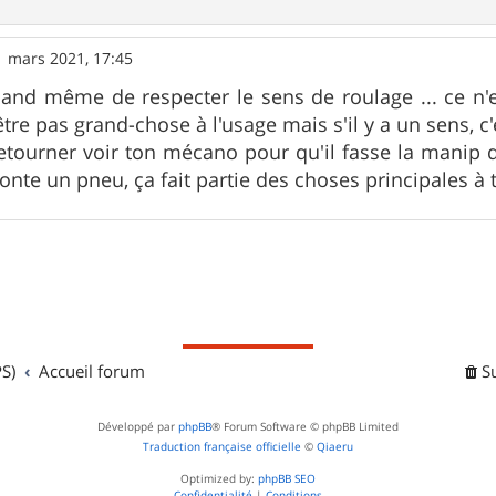
1 mars 2021, 17:45
uand même de respecter le sens de roulage ... ce n'
re pas grand-chose à l'usage mais s'il y a un sens, c'e
retourner voir ton mécano pour qu'il fasse la manip d
nte un pneu, ça fait partie des choses principales à t
S)
Accueil forum
S
Développé par
phpBB
® Forum Software © phpBB Limited
Traduction française officielle
©
Qiaeru
Optimized by:
phpBB SEO
Confidentialité
|
Conditions