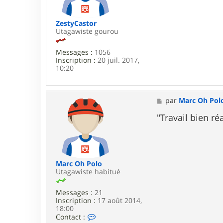
e
ZestyCastor
Utagawiste gourou
Messages :
1056
Inscription :
20 juil. 2017,
10:20
M
par
Marc Oh Pol
e
s
"Travail bien réa
s
a
g
e
Marc Oh Polo
Utagawiste habitué
Messages :
21
Inscription :
17 août 2014,
18:00
C
Contact :