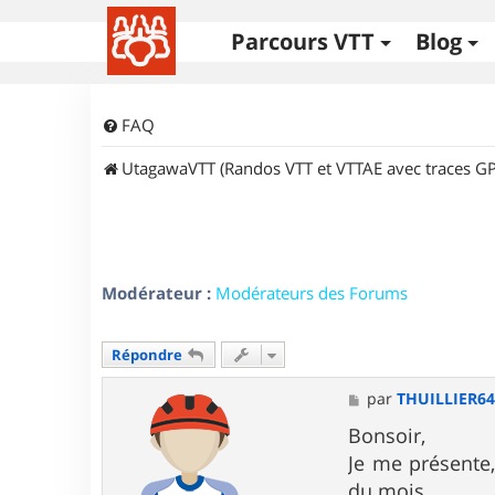
Parcours VTT
Blog
FAQ
UtagawaVTT (Randos VTT et VTTAE avec traces GP
Modérateur :
Modérateurs des Forums
Répondre
M
par
THUILLIER6
e
s
Bonsoir,
s
Je me présente
a
g
du mois...