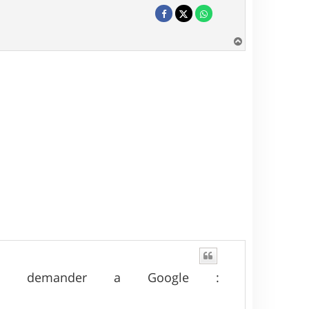
H
a
u
t
 de demander a Google :