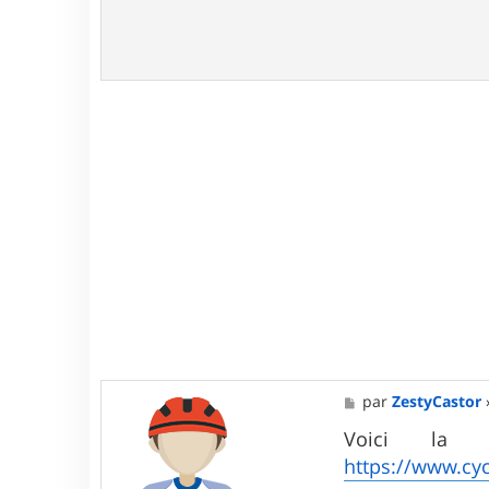
M
par
ZestyCastor
e
s
Voici la 
s
https://www.cy
a
g