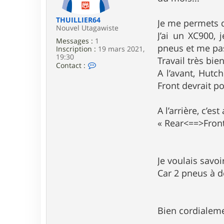
e
THUILLIER64
Je me permets d
Nouvel Utagawiste
J’ai un XC900,
Messages :
1
pneus et me pa
Inscription :
19 mars 2021,
19:30
Travail très bien
C
Contact :
A l’avant, Hutch
o
n
Front devrait p
t
a
c
A l’arrière, c’es
t
e
« Rear<==>Front 
r
T
H
U
Je voulais savo
I
L
Car 2 pneus à d
L
I
E
R
6
Bien cordialem
4