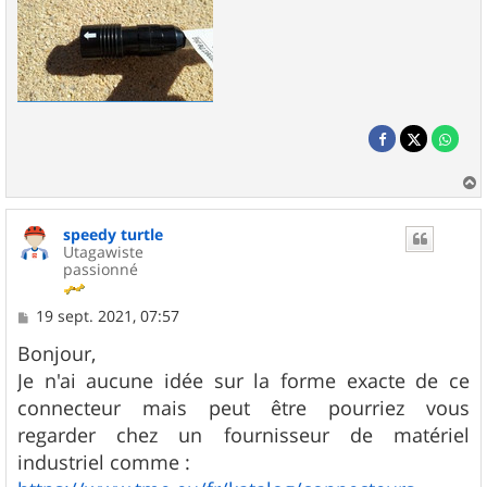
a
u
speedy turtle
t
Utagawiste
passionné
M
19 sept. 2021, 07:57
e
s
Bonjour,
s
Je n'ai aucune idée sur la forme exacte de ce
a
g
connecteur mais peut être pourriez vous
e
regarder chez un fournisseur de matériel
industriel comme :