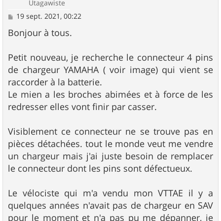
Utagawiste
M
19 sept. 2021, 00:22
e
s
Bonjour à tous.
s
a
g
Petit nouveau, je recherche le connecteur 4 pins
e
de chargeur YAMAHA ( voir image) qui vient se
raccorder à la batterie.
Le mien a les broches abimées et à force de les
redresser elles vont finir par casser.
Visiblement ce connecteur ne se trouve pas en
pièces détachées. tout le monde veut me vendre
un chargeur mais j'ai juste besoin de remplacer
le connecteur dont les pins sont défectueux.
Le vélociste qui m'a vendu mon VTTAE il y a
quelques années n'avait pas de chargeur en SAV
pour le moment et n'a pas pu me dépanner, je