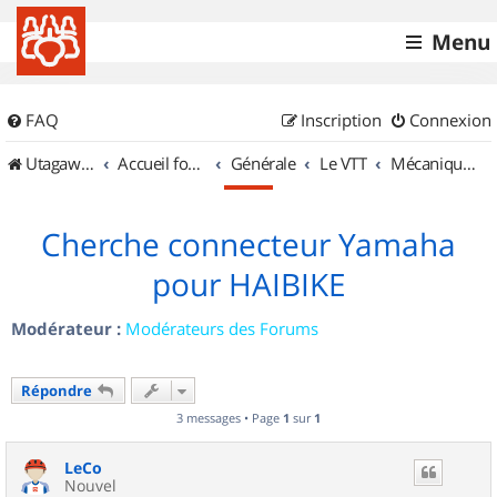
Menu
FAQ
Inscription
Connexion
UtagawaVTT (Randos VTT et VTTAE avec traces GPS)
Accueil forum
Générale
Le VTT
Mécanique et Entretiens
Cherche connecteur Yamaha
pour HAIBIKE
Modérateur :
Modérateurs des Forums
Répondre
3 messages • Page
1
sur
1
LeCo
Nouvel