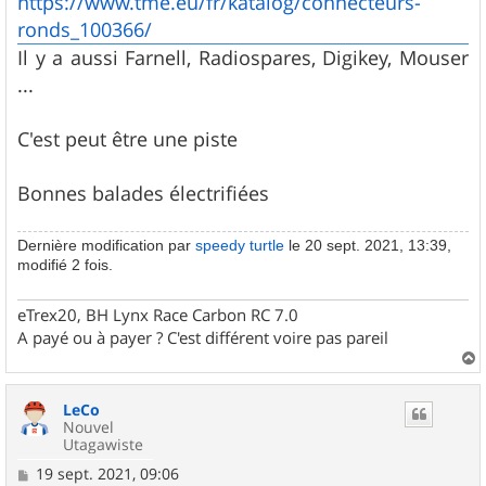
https://www.tme.eu/fr/katalog/connecteurs-
ronds_100366/
Il y a aussi Farnell, Radiospares, Digikey, Mouser
...
C'est peut être une piste
Bonnes balades électrifiées
Dernière modification par
speedy turtle
le 20 sept. 2021, 13:39,
modifié 2 fois.
eTrex20, BH Lynx Race Carbon RC 7.0
A payé ou à payer ? C'est différent voire pas pareil
a
u
LeCo
t
Nouvel
Utagawiste
M
19 sept. 2021, 09:06