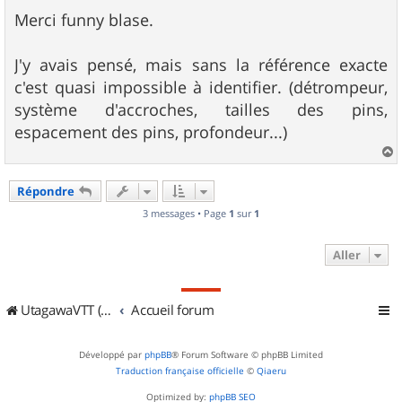
e
s
Merci funny blase.
s
a
g
J'y avais pensé, mais sans la référence exacte
e
c'est quasi impossible à identifier. (détrompeur,
système d'accroches, tailles des pins,
espacement des pins, profondeur...)
a
u
Répondre
t
3 messages • Page
1
sur
1
Aller
UtagawaVTT (Randos VTT et VTTAE avec traces GPS)
Accueil forum
Développé par
phpBB
® Forum Software © phpBB Limited
Traduction française officielle
©
Qiaeru
Optimized by:
phpBB SEO