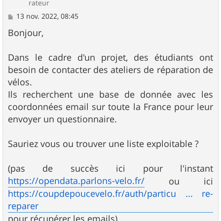
rateur
M
13 nov. 2022, 08:45
e
s
Bonjour,
s
a
g
Dans le cadre d'un projet, des étudiants ont
e
besoin de contacter des ateliers de réparation de
vélos.
Ils recherchent une base de donnée avec les
coordonnées email sur toute la France pour leur
envoyer un questionnaire.
Sauriez vous ou trouver une liste exploitable ?
(pas de succès ici pour l'instant
https://opendata.parlons-velo.fr/
ou ici
https://coupdepoucevelo.fr/auth/particu ... re-
reparer
pour récupérer les emails).