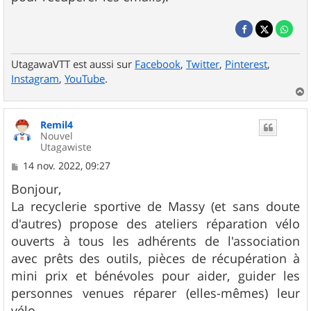
UtagawaVTT est aussi sur
Facebook
,
Twitter
,
Pinterest
,
Instagram
,
YouTube
.
a
u
Remil4
t
Nouvel
Utagawiste
M
14 nov. 2022, 09:27
e
s
Bonjour,
s
La recyclerie sportive de Massy (et sans doute
a
g
d'autres) propose des ateliers réparation vélo
e
ouverts à tous les adhérents de l'association
avec prêts des outils, pièces de récupération à
mini prix et bénévoles pour aider, guider les
personnes venues réparer (elles-mêmes) leur
vélo.