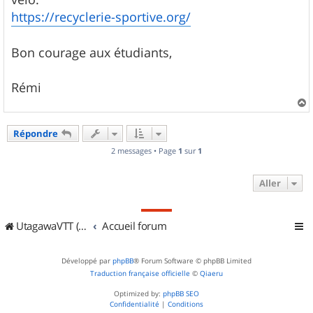
https://recyclerie-sportive.org/
Bon courage aux étudiants,
Rémi
a
u
Répondre
t
2 messages • Page
1
sur
1
Aller
UtagawaVTT (Randos VTT et VTTAE avec traces GPS)
Accueil forum
Développé par
phpBB
® Forum Software © phpBB Limited
Traduction française officielle
©
Qiaeru
Optimized by:
phpBB SEO
Confidentialité
|
Conditions