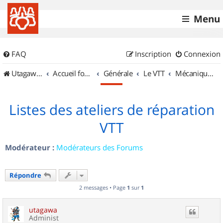
Menu
FAQ
Inscription
Connexion
UtagawaVTT (Randos VTT et VTTAE avec traces GPS)
Accueil forum
Générale
Le VTT
Mécanique et Entretiens
Listes des ateliers de réparation
VTT
Modérateur :
Modérateurs des Forums
Répondre
2 messages • Page
1
sur
1
utagawa
Administ