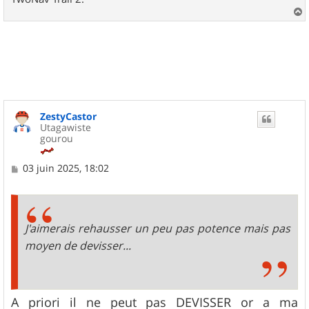
a
u
t
ZestyCastor
Utagawiste
gourou
M
03 juin 2025, 18:02
e
s
s
a
g
J'aimerais rehausser un peu pas potence mais pas
e
moyen de devisser...
A priori il ne peut pas DEVISSER or a ma