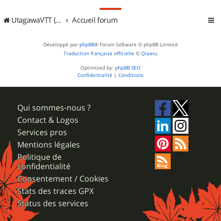
UtagawaVTT (Randos VTT et VTTAE avec traces GPS)
Accueil forum
Développé par
phpBB
® Forum Software © phpBB Limited
Traduction française officielle
©
Qiaeru
Optimized by:
phpBB SEO
Confidentialité
|
Conditions
Qui sommes-nous ?
Contact & Logos
Services pros
Mentions légales
Politique de
confidentialité
Consentement / Cookies
Stats des traces GPX
Status des services