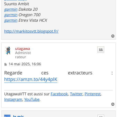
Suunto Ambit
garmin
Dakota 20
garmin
Oregon 700
garmin
Etrex Vista HCX
http://markitosvtt.blogspot.fr/
a
u
utagawa
t
Administ
rateur
M
14 mai 2025, 16:06
e
s
Regarde ces extracteurs :
s
https://amzn.to/44y4plK
a
g
e
UtagawaVTT est aussi sur
Facebook
,
Twitter
,
Pinterest
,
Instagram
,
YouTube
.
a
u
le mic
t