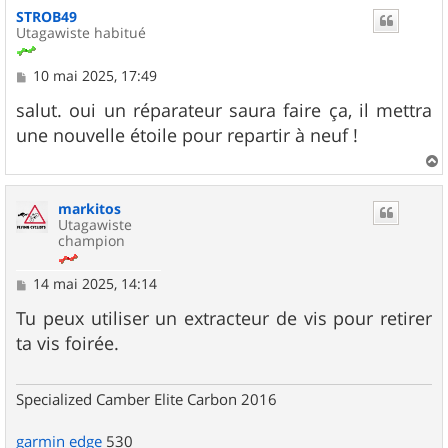
u
STROB49
t
Utagawiste habitué
M
10 mai 2025, 17:49
e
s
salut. oui un réparateur saura faire ça, il mettra
s
une nouvelle étoile pour repartir à neuf !
a
g
e
a
u
markitos
t
Utagawiste
champion
M
14 mai 2025, 14:14
e
s
Tu peux utiliser un extracteur de vis pour retirer
s
ta vis foirée.
a
g
e
Specialized Camber Elite Carbon 2016
garmin
edge
530