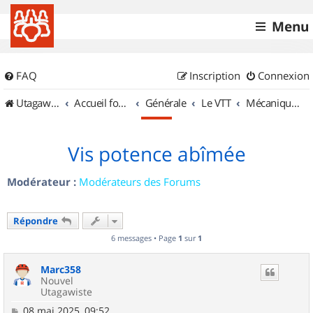
Menu
FAQ
Inscription
Connexion
UtagawaVTT (Randos VTT et VTTAE avec traces GPS)
Accueil forum
Générale
Le VTT
Mécanique et Entretiens
Vis potence abîmée
Modérateur :
Modérateurs des Forums
Répondre
6 messages • Page
1
sur
1
Marc358
Nouvel
Utagawiste
M
08 mai 2025, 09:52