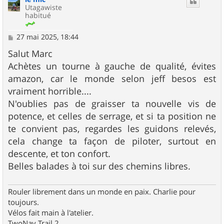
Utagawiste
habitué
M
27 mai 2025, 18:44
e
s
Salut Marc
s
Achètes un tourne à gauche de qualité, évites
a
g
amazon, car le monde selon jeff besos est
e
vraiment horrible....
N'oublies pas de graisser ta nouvelle vis de
potence, et celles de serrage, et si ta position ne
te convient pas, regardes les guidons relevés,
cela change ta façon de piloter, surtout en
descente, et ton confort.
Belles balades à toi sur des chemins libres.
Rouler librement dans un monde en paix. Charlie pour
toujours.
Vélos fait main à l'atelier.
TwoNav Trail 2.