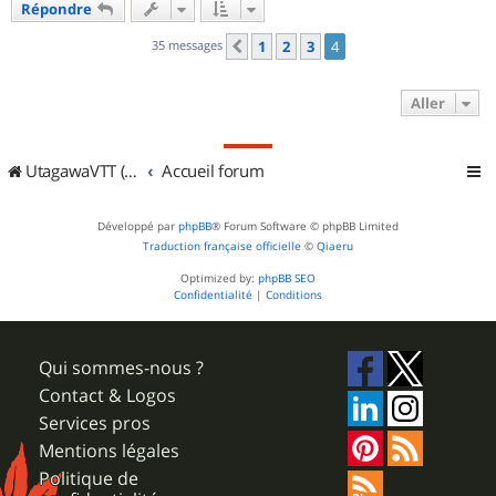
Répondre
35 messages
1
2
3
4
Précédent
Aller
UtagawaVTT (Randos VTT et VTTAE avec traces GPS)
Accueil forum
Développé par
phpBB
® Forum Software © phpBB Limited
Traduction française officielle
©
Qiaeru
Optimized by:
phpBB SEO
Confidentialité
|
Conditions
Qui sommes-nous ?
Contact & Logos
Services pros
Mentions légales
Politique de