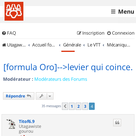
Menu
FAQ
Inscription
Connexion
UtagawaVTT (Randos VTT et VTTAE avec traces GPS)
Accueil forum
Générale
Le VTT
Mécanique et Entretiens
[formula Oro]-->levier qui coince.
Modérateur :
Modérateurs des Forums
Répondre
35 messages
1
2
3
4
Précédent
Titof6.9
Utagawiste
gourou