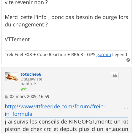
vite revenir non ?
Merci cette l'info , donc pas besoin de purge lors
du changement ?
VTTement
Trek Fuel EX8 + Cube Reaction + RR6.3 - GPS
garmin
Legend
a
u
totoche66
t
Utagawiste
habitué
M
02 mars 2009, 16:59
e
s
http://www.vttfreeride.com/forum/frein- ...
s
in+formula
a
g
j ai suivis les conseils de KINGOFGT,monte un kit
e
piston de chez crc et depuis plus d un an,aucun