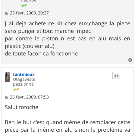
M
25 févr. 2009, 20:37
e
s
j ai deja achete ce kit chez eux,change la piece
s
sans purger et tout marche impec
a
g
par contre le piston n est pas en alu mais en
e
plastic'(couleur alu)
de toute facon ca fonctionne
a
u
tantmieux
t
Utagawiste
passionné
M
26 févr. 2009, 07:53
e
s
Salut totoche
s
a
g
Ben le but c'est quand même de remplacer cette
e
piéce par la même en alu sinon le problême va