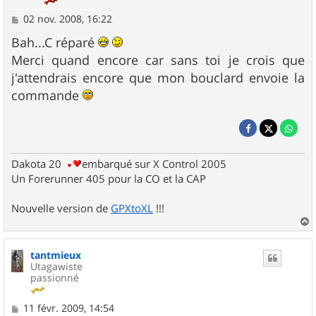
M
02 nov. 2008, 16:22
e
s
Bah...C réparé
s
Merci quand encore car sans toi je crois que
a
g
j'attendrais encore que mon bouclard envoie la
e
commande
Dakota 20
embarqué sur X Control 2005
Un Forerunner 405 pour la CO et la CAP
Nouvelle version de
GPXtoXL
!!!
a
u
tantmieux
t
Utagawiste
passionné
M
11 févr. 2009, 14:54