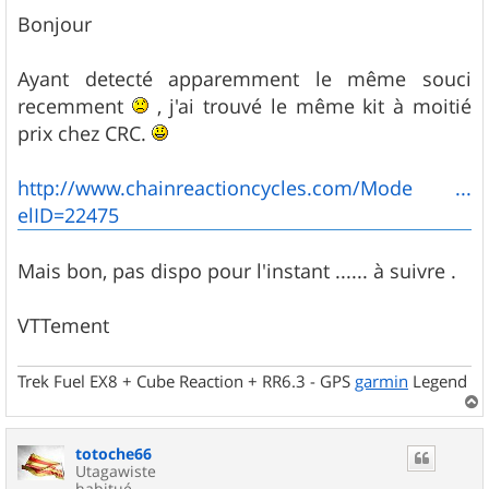
e
s
Bonjour
s
a
g
Ayant detecté apparemment le même souci
e
recemment
, j'ai trouvé le même kit à moitié
prix chez CRC.
http://www.chainreactioncycles.com/Mode ...
elID=22475
Mais bon, pas dispo pour l'instant ...... à suivre .
VTTement
Trek Fuel EX8 + Cube Reaction + RR6.3 - GPS
garmin
Legend
a
u
totoche66
t
Utagawiste
habitué