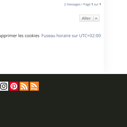
u
2 messages • Page
1
sur
1
t
Aller
upprimer les cookies
Fuseau horaire sur
UTC+02:00