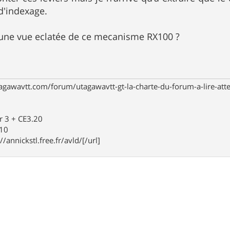
'indexage.
 une vue eclatée de ce mecanisme RX100 ?
agawavtt.com/forum/utagawavtt-gt-la-charte-du-forum-a-lire-at
r 3 + CE3.20
910
//annickstl.free.fr/avld/[/url]