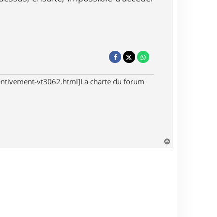
tentivement-vt3062.html]La charte du forum
H
a
u
t