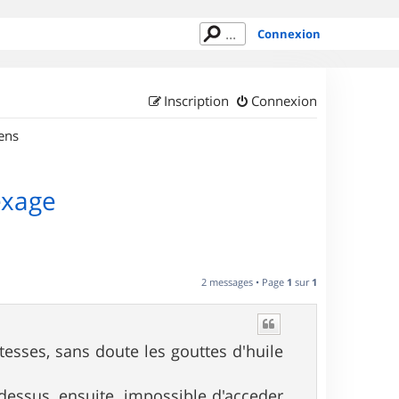
Connexion
Inscription
Connexion
ens
exage
2 messages • Page
1
sur
1
tesses, sans doute les gouttes d'huile
 dessus, ensuite, impossible d'acceder