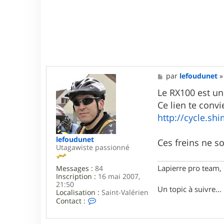
M
par
lefoudunet
e
s
Le RX100 est un 
s
Ce lien te convi
a
g
http://cycle.sh
e
lefoudunet
Ces freins ne son
Utagawiste passionné
Lapierre pro team
Messages :
84
Inscription :
16 mai 2007,
21:50
Un topic à suivre..
Localisation :
Saint-Valérien
C
Contact :
o
n
t