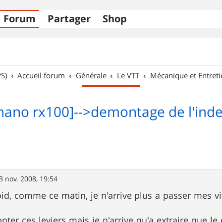
Forum
Partager
Shop
S)
Accueil forum
Générale
Le VTT
Mécanique et Entreti
mano rx100]-->demontage de l'ind
3 nov. 2008, 19:54
roid, comme ce matin, je n'arrive plus a passer mes vi
nter ces leviers mais je n'arrive qu'a extraire que le