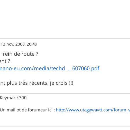
»
13 nov. 2008, 20:49
frein de route ?
ent ?
imano-eu.com/media/techd ... 607060.pdf
t plus très récents, je crois !!!
, Keymaze 700
. Un maillot de forumeur ici :
http://www.utagawavtt.com/forum_v3