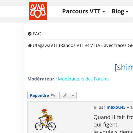
Parcours VTT
Blog
FAQ
UtagawaVTT (Randos VTT et VTTAE avec traces GP
[shi
Modérateur :
Modérateurs des Forums
Répondre
M
par
maxou45
»
1
e
s
Quand il fait f
s
qui figent.
a
g
Je voulais demo