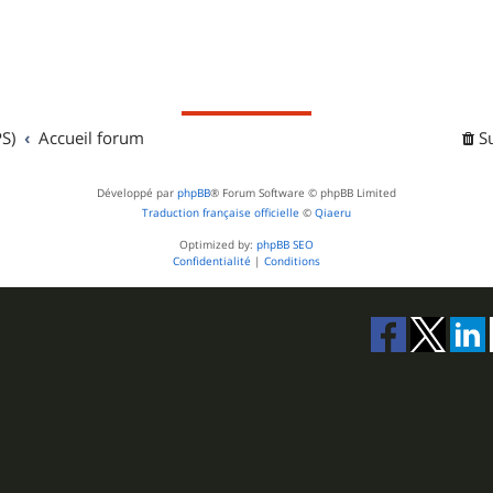
S)
Accueil forum
S
Développé par
phpBB
® Forum Software © phpBB Limited
Traduction française officielle
©
Qiaeru
Optimized by:
phpBB SEO
Confidentialité
|
Conditions