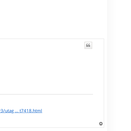
/utag ... t7418.html
H
a