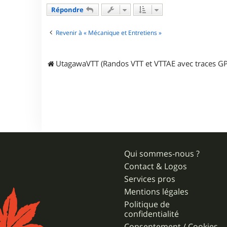
a
Répondre
c
t
e
Revenir à « Mécanique et Entretiens »
r
l
e
UtagawaVTT (Randos VTT et VTTAE avec traces GP
f
o
u
d
u
n
e
t
Qui sommes-nous ?
Contact & Logos
Services pros
Mentions légales
Politique de
confidentialité
Consentement / Cookies