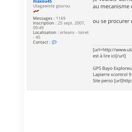
maxou45
e
au mecanisme d
Utagawiste gourou
Messages :
1169
ou se procurer
Inscription :
25 sept. 2007,
09:49
Localisation :
orleans - loiret
- 45
C
Contact :
o
[url=http://www.ut
n
est à lire ici[/url]
t
a
c
GPS Bayo Exploreu
t
Lapierre xcontrol 
e
r
Site perso [url]http:
m
a
x
o
u
4
5