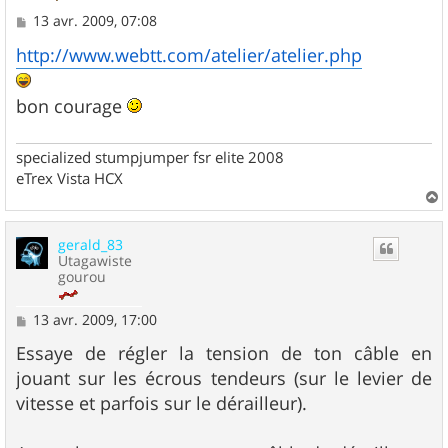
M
13 avr. 2009, 07:08
e
s
http://www.webtt.com/atelier/atelier.php
s
a
g
bon courage
e
specialized stumpjumper fsr elite 2008
eTrex Vista HCX
a
u
gerald_83
t
Utagawiste
gourou
M
13 avr. 2009, 17:00
e
s
Essaye de régler la tension de ton câble en
s
jouant sur les écrous tendeurs (sur le levier de
a
g
vitesse et parfois sur le dérailleur).
e