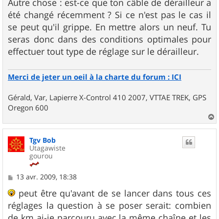
Autre chose : est-ce que ton câble de dérailleur a
été changé récemment ? Si ce n'est pas le cas il
se peut qu'il grippe. En mettre alors un neuf. Tu
seras donc dans des conditions optimales pour
effectuer tout type de réglage sur le dérailleur.
Merci de jeter un oeil à la charte du forum : ICI
Gérald, Var, Lapierre X-Control 410 2007, VTTAE TREK, GPS
Oregon 600
a
u
Tgv Bob
t
Utagawiste
gourou
M
13 avr. 2009, 18:38
e
s
peut être qu'avant de se lancer dans tous ces
s
réglages la question à se poser serait: combien
a
g
de km ai-je parcouru avec la même chaîne et les