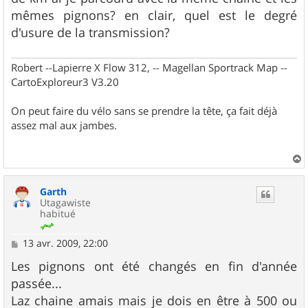
e
mêmes pignons? en clair, quel est le degré
d'usure de la transmission?
Robert --Lapierre X Flow 312, -- Magellan Sportrack Map --
CartoExploreur3 V3.20
On peut faire du vélo sans se prendre la tête, ça fait déjà
assez mal aux jambes.
a
u
Garth
t
Utagawiste
habitué
M
13 avr. 2009, 22:00
e
s
Les pignons ont été changés en fin d'année
s
passée...
a
g
Laz chaine amais mais je dois en être à 500 ou