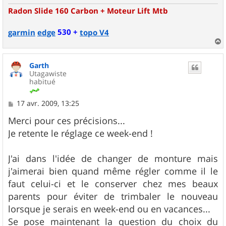
Radon Slide 160 Carbon + Moteur Lift Mtb
530 +
garmin
edge
topo V4
a
u
Garth
t
Utagawiste
habitué
M
17 avr. 2009, 13:25
e
s
Merci pour ces précisions...
s
Je retente le réglage ce week-end !
a
g
e
J'ai dans l'idée de changer de monture mais
j'aimerai bien quand même régler comme il le
faut celui-ci et le conserver chez mes beaux
parents pour éviter de trimbaler le nouveau
lorsque je serais en week-end ou en vacances...
Se pose maintenant la question du choix du