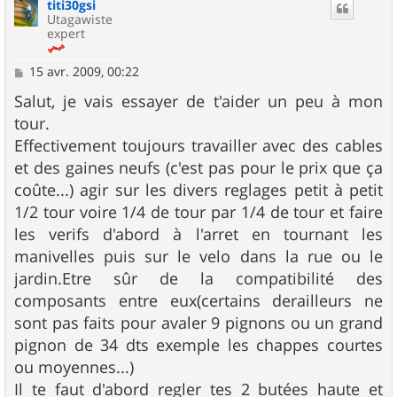
titi30gsi
t
Utagawiste
expert
M
15 avr. 2009, 00:22
e
s
Salut, je vais essayer de t'aider un peu à mon
s
tour.
a
g
Effectivement toujours travailler avec des cables
e
et des gaines neufs (c'est pas pour le prix que ça
coûte...) agir sur les divers reglages petit à petit
1/2 tour voire 1/4 de tour par 1/4 de tour et faire
les verifs d'abord à l'arret en tournant les
manivelles puis sur le velo dans la rue ou le
jardin.Etre sûr de la compatibilité des
composants entre eux(certains derailleurs ne
sont pas faits pour avaler 9 pignons ou un grand
pignon de 34 dts exemple les chappes courtes
ou moyennes...)
Il te faut d'abord regler tes 2 butées haute et