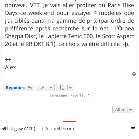
nouveau VTT. Je vais aller profiter du Paris Bike
Days ce week end pour essayer 4 modèles que
j'ai ciblés dans ma gamme de prix (par ordre de
préférence après recherche sur le net : l'Orbea
Sherpa Disc, le Lapierre Tenic 500, le Scott Aspect
20 et le RR DKT 8.1). Le choix va être difficile ;-þ.
++
Alex
a
u
Répondre
t
8 messages • Page
1
sur
1
Aller
UtagawaVTT (Randos VTT et VTTAE avec traces GPS)
Accueil forum