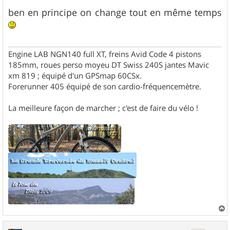
e
s
ben en principe on change tout en même temps
s
a
g
e
Engine LAB NGN140 full XT, freins Avid Code 4 pistons
185mm, roues perso moyeu DT Swiss 240S jantes Mavic
xm 819 ; équipé d'un GPSmap 60CSx.
Forerunner 405 équipé de son cardio-fréquencemètre.
La meilleure façon de marcher ; c'est de faire du vélo !
a
u