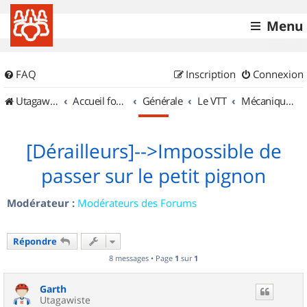
Menu
FAQ
Inscription
Connexion
UtagawaVTT (Randos VTT et VTTAE avec traces GPS)
Accueil forum
Générale
Le VTT
Mécanique et Entretiens
[Dérailleurs]-->Impossible de
passer sur le petit pignon
Modérateur :
Modérateurs des Forums
Répondre
8 messages • Page
1
sur
1
Garth
Utagawiste