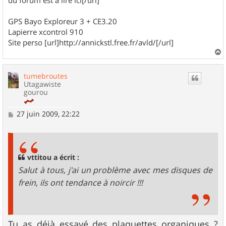
du forum est à lire ici[/url]
GPS Bayo Exploreur 3 + CE3.20
Lapierre xcontrol 910
Site perso [url]http://annickstl.free.fr/avld/[/url]
a
u
tumebroutes
t
Utagawiste
gourou
M
27 juin 2009, 22:22
e
s
s
a
g
vttitou a écrit :
e
Salut à tous, j'ai un problème avec mes disques de
frein, ils ont tendance à noircir !!!
Tu as déjà essayé des plaquettes organiques ?