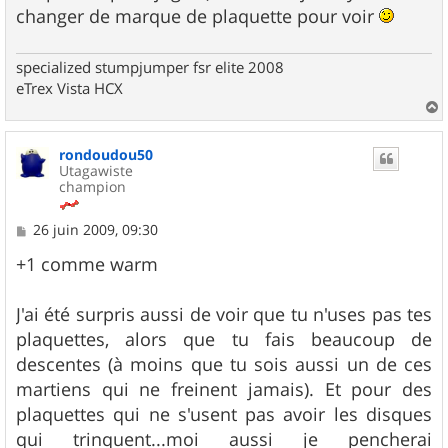
changer de marque de plaquette pour voir
specialized stumpjumper fsr elite 2008
eTrex Vista HCX
a
u
rondoudou50
t
Utagawiste
champion
M
26 juin 2009, 09:30
e
s
+1 comme warm
s
a
g
J'ai été surpris aussi de voir que tu n'uses pas tes
e
plaquettes, alors que tu fais beaucoup de
descentes (à moins que tu sois aussi un de ces
martiens qui ne freinent jamais). Et pour des
plaquettes qui ne s'usent pas avoir les disques
qui trinquent...moi aussi je pencherai