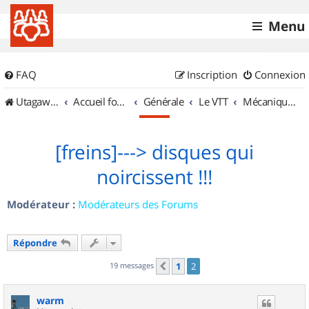
Menu
FAQ
Inscription
Connexion
UtagawaVTT (Randos VTT et VTTAE avec traces GPS)
Accueil forum
Générale
Le VTT
Mécanique et Entretiens
[freins]---> disques qui
noircissent !!!
Modérateur :
Modérateurs des Forums
Répondre
19 messages
1
2
Précédent
warm