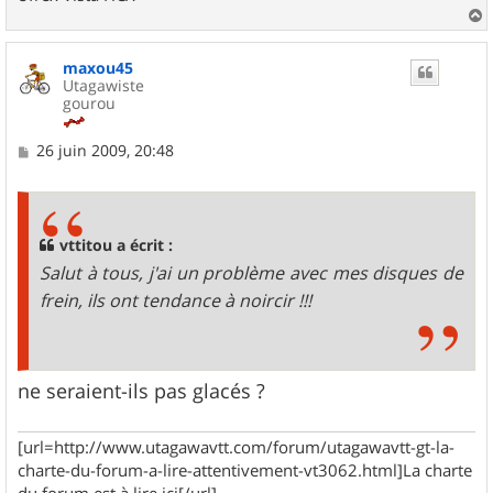
a
u
maxou45
t
Utagawiste
gourou
M
26 juin 2009, 20:48
e
s
s
a
g
vttitou a écrit :
e
Salut à tous, j'ai un problème avec mes disques de
frein, ils ont tendance à noircir !!!
ne seraient-ils pas glacés ?
[url=http://www.utagawavtt.com/forum/utagawavtt-gt-la-
charte-du-forum-a-lire-attentivement-vt3062.html]La charte