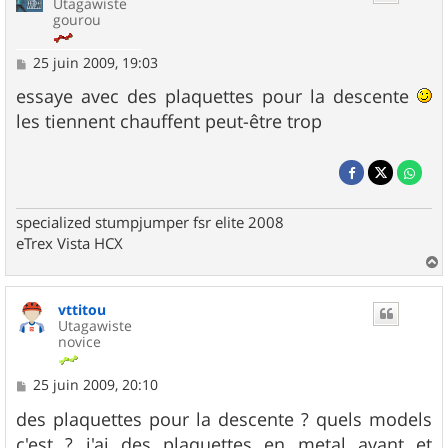
Utagawiste
gourou
M
25 juin 2009, 19:03
e
s
essaye avec des plaquettes pour la descente
s
les tiennent chauffent peut-être trop
a
g
e
specialized stumpjumper fsr elite 2008
eTrex Vista HCX
a
u
vttitou
t
Utagawiste
novice
M
25 juin 2009, 20:10
e
s
des plaquettes pour la descente ? quels models
s
c'est ? j'ai des plaquettes en metal avant et
a