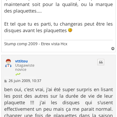
maintenant soit pour la qualité, ou la marque
des plaquettes....
Et tel que tu es parti, tu changeras peut être les
disques avant les plaquettes
Stump comp 2009 - Etrex vista Hcx
a
u
vttitou
t
Utagawiste
novice
M
26 juin 2009, 10:37
e
s
ben oui, c'est vrai, j'ai été super surpris en lisant
s
les post des autres sur la durée de vie de leur
a
g
plaquette !!! j'ai les disques qui s'usent
e
effectivement un peu mais ça me parait normal.
changer une fois de plaquettes dans la saison