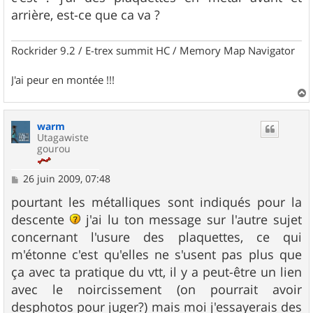
g
arrière, est-ce que ca va ?
e
Rockrider 9.2 / E-trex summit HC / Memory Map Navigator
J'ai peur en montée !!!
a
u
warm
t
Utagawiste
gourou
M
26 juin 2009, 07:48
e
s
pourtant les métalliques sont indiqués pour la
s
descente
j'ai lu ton message sur l'autre sujet
a
g
concernant l'usure des plaquettes, ce qui
e
m'étonne c'est qu'elles ne s'usent pas plus que
ça avec ta pratique du vtt, il y a peut-être un lien
avec le noircissement (on pourrait avoir
desphotos pour juger?) mais moi j'essayerais des