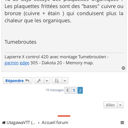
Les plaquettes frittées sont des "bases" cuivre ou
bronze (cuivre + étain ) qui conduisent plus la
chaleur que les organiques.
Tumebroutes
Lapierre X control 420 avec montage Tumebroutien -
garmin
edge
305 - Dakota 20 - Memory map.
a
u
Répondre
t
19 messages
1
2
Précédent
Aller
UtagawaVTT (Randos VTT et VTTAE avec traces GPS)
Accueil forum