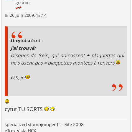
gourou
M
26 juin 2009, 13:14
e
s
s
a
g
cytut a écrit :
e
J'ai trouvé:
Disques de frein, qui noircissent + plaquettes qui
ne s'usent pas = plaquettes montées à l'envers
O.K, je
cytut TU SORTS
specialized stumpjumper fsr elite 2008
eTrex Vista HCX