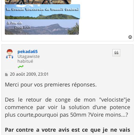
a
u
pekada65
t
Utagawiste
habitué
M
20 août 2009, 23:01
e
s
Merci pour vos premieres réponses.
s
a
g
Des le retour de conge de mon "velociste"je
e
commence par voir la solution d'une potence
plus courte,pourquoi pas 50mm ?Voire moins...?
Par contre a votre avis est ce que je ne vais