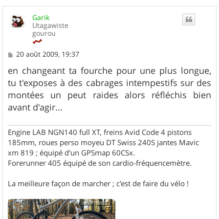
Garik
Utagawiste
gourou
M
20 août 2009, 19:37
e
s
en changeant ta fourche pour une plus longue,
s
tu t'exposes à des cabrages intempestifs sur des
a
g
montées un peut raides alors réfléchis bien
e
avant d'agir...
Engine LAB NGN140 full XT, freins Avid Code 4 pistons
185mm, roues perso moyeu DT Swiss 240S jantes Mavic
xm 819 ; équipé d'un GPSmap 60CSx.
Forerunner 405 équipé de son cardio-fréquencemètre.
La meilleure façon de marcher ; c'est de faire du vélo !