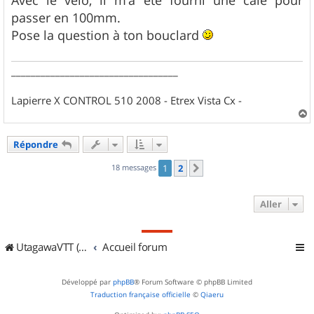
a
g
passer en 100mm.
e
Pose la question à ton bouclard
__________________________________
Lapierre X CONTROL 510 2008 - Etrex Vista Cx -
a
u
Répondre
t
18 messages
1
2
Suivant
Aller
UtagawaVTT (Randos VTT et VTTAE avec traces GPS)
Accueil forum
Développé par
phpBB
® Forum Software © phpBB Limited
Traduction française officielle
©
Qiaeru