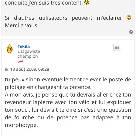
conduite,j'en suis tres content.
Si d'autres utilisateurs peuvent m'eclairer
Merci a vous.
a
u
Tekila
t
Utagawiste
champion
M
18 août 2009, 09:28
e
s
tu peux sinon eventuellement relever le poste de
s
pilotage en changeant ta potence.
a
g
A mon avis, je pense que tu devrais aller chez ton
e
revendeur lapierre avec ton vélo et lui expliquer
ton souci, lui devrait te dire si c'est une question
de fourche ou de potence pas adaptée à ton
morphotype.