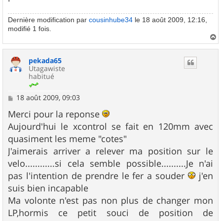
Dernière modification par
cousinhube34
le 18 août 2009, 12:16,
modifié 1 fois.
a
u
pekada65
t
Utagawiste
habitué
M
18 août 2009, 09:03
e
s
Merci pour la reponse
s
Aujourd'hui le xcontrol se fait en 120mm avec
a
g
quasiment les meme "cotes"
e
J'aimerais arriver a relever ma position sur le
velo............si cela semble possible..........Je n'ai
pas l'intention de prendre le fer a souder
j'en
suis bien incapable
Ma volonte n'est pas non plus de changer mon
LP,hormis ce petit souci de position de