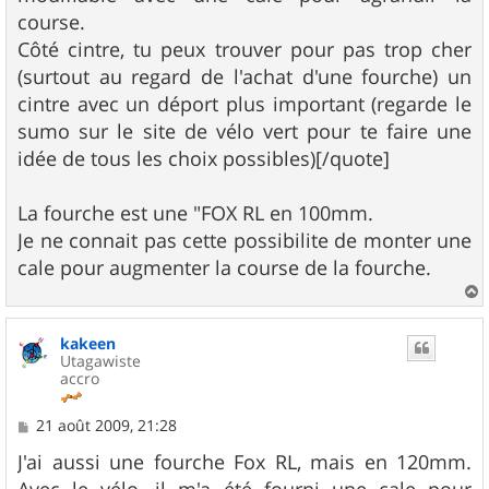
course.
Côté cintre, tu peux trouver pour pas trop cher
(surtout au regard de l'achat d'une fourche) un
cintre avec un déport plus important (regarde le
sumo sur le site de vélo vert pour te faire une
idée de tous les choix possibles)[/quote]
La fourche est une "FOX RL en 100mm.
Je ne connait pas cette possibilite de monter une
cale pour augmenter la course de la fourche.
a
u
kakeen
t
Utagawiste
accro
M
21 août 2009, 21:28
e
s
J'ai aussi une fourche Fox RL, mais en 120mm.
s
Avec le vélo, il m'a été fourni une cale pour