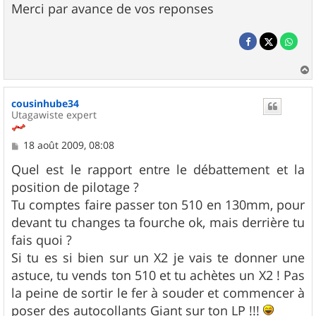
Merci par avance de vos reponses
a
u
cousinhube34
t
Utagawiste expert
M
18 août 2009, 08:08
e
s
Quel est le rapport entre le débattement et la
s
position de pilotage ?
a
g
Tu comptes faire passer ton 510 en 130mm, pour
e
devant tu changes ta fourche ok, mais derrière tu
fais quoi ?
Si tu es si bien sur un X2 je vais te donner une
astuce, tu vends ton 510 et tu achètes un X2 ! Pas
la peine de sortir le fer à souder et commencer à
poser des autocollants Giant sur ton LP !!!