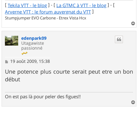
[
] - [
] - [
Tekila VTT - le blog
La GTMC à VTT - le blog
]
Arverne VTT : le forum auvergnat du VTT
Stumpjumper EVO Carbone - Etrex Vista Hcx
a
u
edenpark09
t
Utagawiste
passionné
M
19 août 2009, 15:38
e
s
Une potence plus courte serait peut etre un bon
s
début
a
g
e
On est pas là pour peler des figues!!
a
u
t