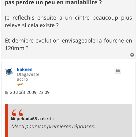
pas perdre un peu en maniabilite ?
Je reflechis ensuite a un cintre beaucoup plus
releve si cela existe ?
Et derniere evolution envisageable la fourche en
120mm ?
a
u
kakeen
t
Utagawiste
accro
M
20 août 2009, 23:09
e
s
s
a
g
pekada65 a écrit :
e
Merci pour vos premieres réponses.