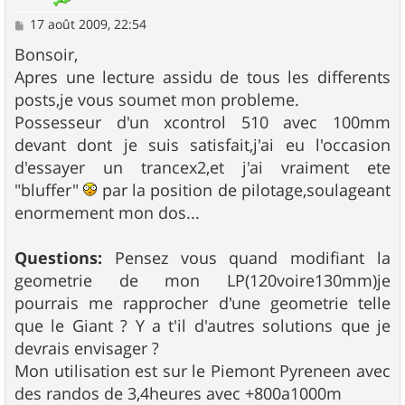
M
17 août 2009, 22:54
e
s
Bonsoir,
s
Apres une lecture assidu de tous les differents
a
g
posts,je vous soumet mon probleme.
e
Possesseur d'un xcontrol 510 avec 100mm
devant dont je suis satisfait,j'ai eu l'occasion
d'essayer un trancex2,et j'ai vraiment ete
"bluffer"
par la position de pilotage,soulageant
enormement mon dos...
Questions:
Pensez vous quand modifiant la
geometrie de mon LP(120voire130mm)je
pourrais me rapprocher d'une geometrie telle
que le Giant ? Y a t'il d'autres solutions que je
devrais envisager ?
Mon utilisation est sur le Piemont Pyreneen avec
des randos de 3,4heures avec +800a1000m