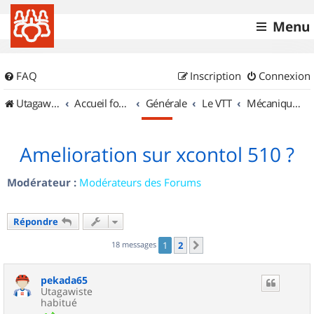
Menu
FAQ
Inscription
Connexion
UtagawaVTT (Randos VTT et VTTAE avec traces GPS)
Accueil forum
Générale
Le VTT
Mécanique et Entretiens
Amelioration sur xcontol 510 ?
Modérateur :
Modérateurs des Forums
Répondre
18 messages
1
2
Suivant
pekada65
Utagawiste
habitué