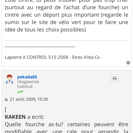
(surtout au regard de l'achat d'une fourche) un
cintre avec un déport plus important (regarde le
sumo sur le site de vélo vert pour te faire une
idée de tous les choix possibles)
__________________________________
Lapierre X CONTROL 510 2008 - Etrex Vista Cx -
a
u
pekada65
t
Utagawiste
habitué
M
21 août 2009, 10:36
e
s
[
s
KAKEEN
a ecrit:
a
g
Quelle fourche as-tu? certaines peuvent être
e
modifiable avec une cale pour agrandir la