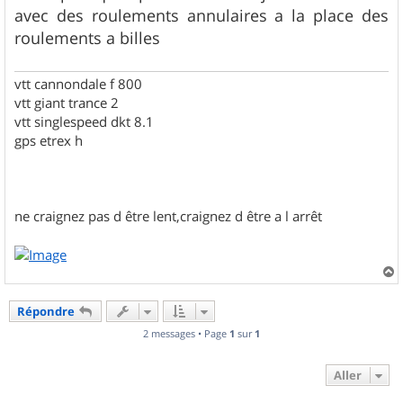
g
avec des roulements annulaires a la place des
e
roulements a billes
vtt cannondale f 800
vtt giant trance 2
vtt singlespeed dkt 8.1
gps etrex h
ne craignez pas d être lent,craignez d être a l arrêt
a
u
Répondre
t
2 messages • Page
1
sur
1
Aller