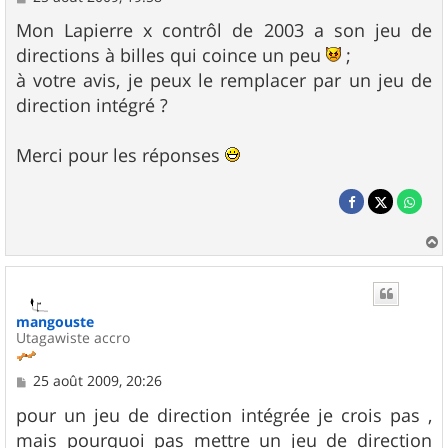
e
s
Mon Lapierre x contrôl de 2003 a son jeu de
s
directions à billes qui coince un peu
;
a
g
à votre avis, je peux le remplacer par un jeu de
e
direction intégré ?
Merci pour les réponses
a
u
t
mangouste
Utagawiste accro
M
25 août 2009, 20:26
e
s
pour un jeu de direction intégrée je crois pas ,
s
mais pourquoi pas mettre un jeu de direction
a