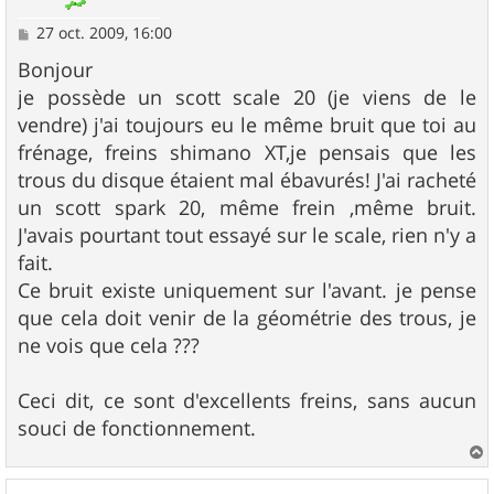
M
27 oct. 2009, 16:00
e
s
Bonjour
s
je possède un scott scale 20 (je viens de le
a
g
vendre) j'ai toujours eu le même bruit que toi au
e
frénage, freins shimano XT,je pensais que les
trous du disque étaient mal ébavurés! J'ai racheté
un scott spark 20, même frein ,même bruit.
J'avais pourtant tout essayé sur le scale, rien n'y a
fait.
Ce bruit existe uniquement sur l'avant. je pense
que cela doit venir de la géométrie des trous, je
ne vois que cela ???
Ceci dit, ce sont d'excellents freins, sans aucun
souci de fonctionnement.
a
u