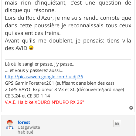
mais rien d'inquiétant, c'est une question de
disque qui résonne.
Lors du Roc d'Azur, je me suis rendu compte que
dans cette poussière je reconnaissais tous ceux
qui avaient ces freins.
Avant qu'ils me doublent, je pensais: tiens v'la
des AVID
Là où le sanglier passe, j'y passe...
... et vous y passerez aussi...
http://picasaweb.google.com/luidji76
GPS GaminForetrex201 (suffisant dans bien des cas)
2 GPS BAYO: Exploreur 3 V3 et XC (découverte/jardinage)
CE 3.
24
et CE 3D 1.14
V.A.E. Haibike XDURO N'DURO RX 26"
a
u
forest
t
Utagawiste
habitué