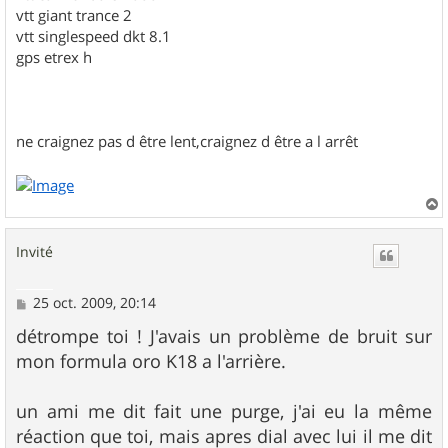
vtt giant trance 2
vtt singlespeed dkt 8.1
gps etrex h
ne craignez pas d être lent,craignez d être a l arrêt
a
u
Invité
t
M
25 oct. 2009, 20:14
e
s
détrompe toi ! J'avais un problème de bruit sur
s
mon formula oro K18 a l'arrière.
a
g
e
un ami me dit fait une purge, j'ai eu la même
réaction que toi, mais apres dial avec lui il me dit