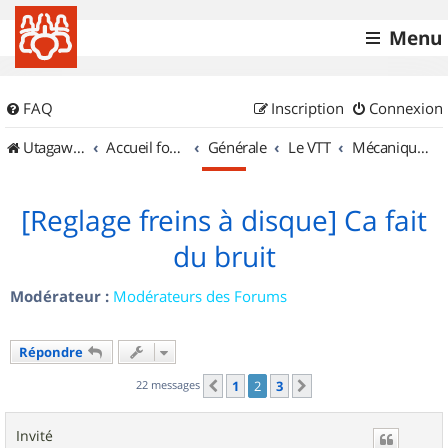
Menu
FAQ
Inscription
Connexion
UtagawaVTT (Randos VTT et VTTAE avec traces GPS)
Accueil forum
Générale
Le VTT
Mécanique et Entretiens
[Reglage freins à disque] Ca fait
du bruit
Modérateur :
Modérateurs des Forums
Répondre
22 messages
1
2
3
Précédent
Suivant
Invité