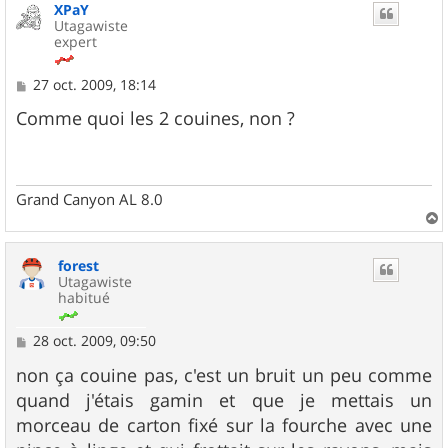
XPaY
t
Utagawiste
expert
M
27 oct. 2009, 18:14
e
s
Comme quoi les 2 couines, non ?
s
a
g
e
Grand Canyon AL 8.0
a
u
forest
t
Utagawiste
habitué
M
28 oct. 2009, 09:50
e
s
non ça couine pas, c'est un bruit un peu comme
s
quand j'étais gamin et que je mettais un
a
g
morceau de carton fixé sur la fourche avec une
e