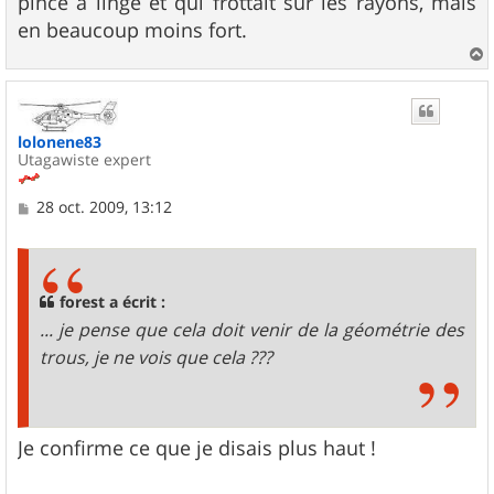
pince à linge et qui frottait sur les rayons, mais
en beaucoup moins fort.
a
u
t
lolonene83
Utagawiste expert
M
28 oct. 2009, 13:12
e
s
s
a
g
forest a écrit :
e
... je pense que cela doit venir de la géométrie des
trous, je ne vois que cela ???
Je confirme ce que je disais plus haut !