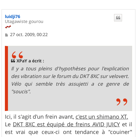
luidji76
Utagawiste gourou
M
27 oct. 2009, 00:22
e
s
s
a
g
XPaY a écrit :
e
Il y a tous pleins d'hypothèses pour l'explication
des vibration sur le forum du DKT 8XC sur velovert.
Vélo qui semble très assujetti a ce genre de
"soucis".
Ici, il s'agit d'un frein avant,
c'est un shimano XT.
Le
DKT 8XC est équipé de freins AVID JUICY
et il
est vrai que ceux-ci ont tendance à "couiner"