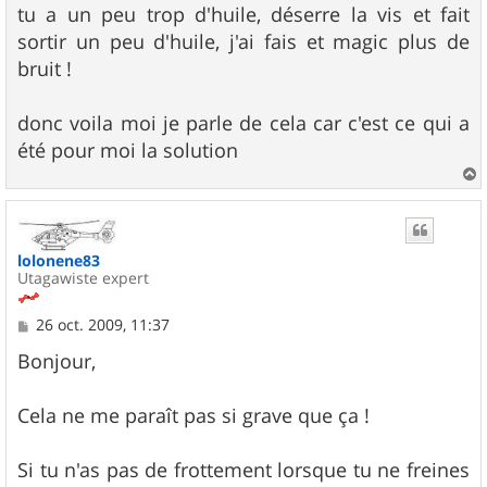
tu a un peu trop d'huile, déserre la vis et fait
sortir un peu d'huile, j'ai fais et magic plus de
bruit !
donc voila moi je parle de cela car c'est ce qui a
été pour moi la solution
a
u
t
lolonene83
Utagawiste expert
M
26 oct. 2009, 11:37
e
s
Bonjour,
s
a
g
Cela ne me paraît pas si grave que ça !
e
Si tu n'as pas de frottement lorsque tu ne freines