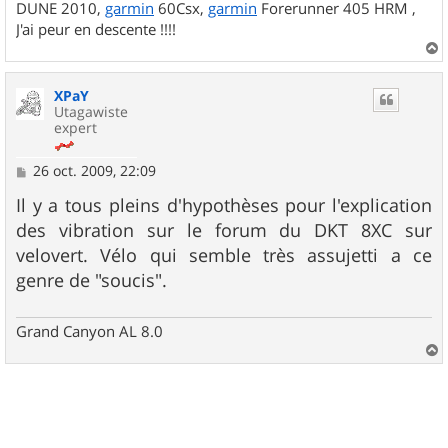
DUNE 2010,
garmin
60Csx,
garmin
Forerunner 405 HRM ,
J'ai peur en descente !!!!
a
u
XPaY
t
Utagawiste
expert
M
26 oct. 2009, 22:09
e
s
Il y a tous pleins d'hypothèses pour l'explication
s
des vibration sur le forum du DKT 8XC sur
a
g
velovert. Vélo qui semble très assujetti a ce
e
genre de "soucis".
Grand Canyon AL 8.0
a
u
t