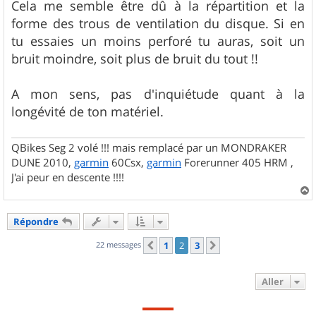
Cela me semble être dû à la répartition et la
forme des trous de ventilation du disque. Si en
tu essaies un moins perforé tu auras, soit un
bruit moindre, soit plus de bruit du tout !!
A mon sens, pas d'inquiétude quant à la
longévité de ton matériel.
QBikes Seg 2 volé !!! mais remplacé par un MONDRAKER
DUNE 2010,
garmin
60Csx,
garmin
Forerunner 405 HRM ,
J'ai peur en descente !!!!
a
u
Répondre
t
22 messages
1
2
3
Précédent
Suivant
Aller