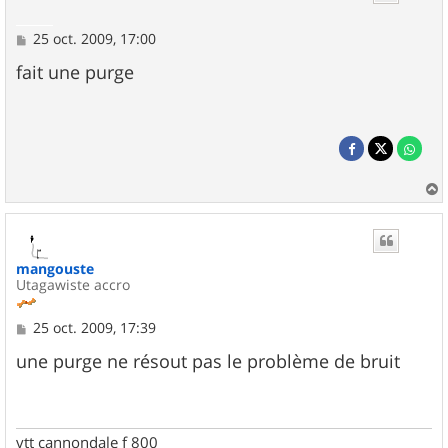
M
25 oct. 2009, 17:00
e
s
fait une purge
s
a
g
e
a
u
t
mangouste
Utagawiste accro
M
25 oct. 2009, 17:39
e
s
une purge ne résout pas le problème de bruit
s
a
g
e
vtt cannondale f 800