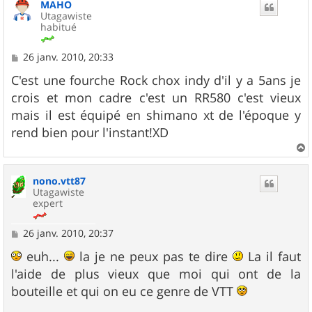
MAHO
t
Utagawiste
habitué
M
26 janv. 2010, 20:33
e
s
C'est une fourche Rock chox indy d'il y a 5ans je
s
crois et mon cadre c'est un RR580 c'est vieux
a
g
mais il est équipé en shimano xt de l'époque y
e
rend bien pour l'instant!XD
a
u
nono.vtt87
t
Utagawiste
expert
M
26 janv. 2010, 20:37
e
s
euh...
la je ne peux pas te dire
La il faut
s
l'aide de plus vieux que moi qui ont de la
a
g
bouteille et qui on eu ce genre de VTT
e