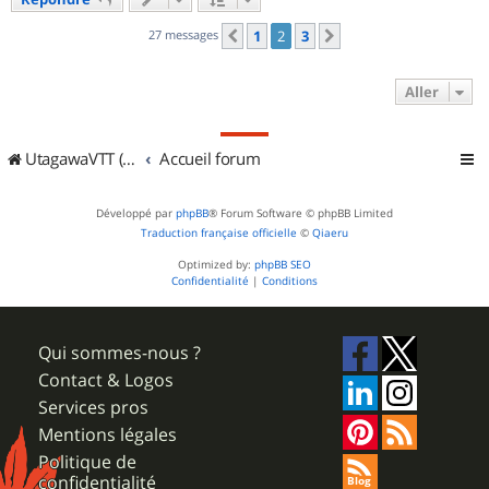
t
27 messages
1
2
3
Précédent
Suivant
Aller
UtagawaVTT (Randos VTT et VTTAE avec traces GPS)
Accueil forum
Développé par
phpBB
® Forum Software © phpBB Limited
Traduction française officielle
©
Qiaeru
Optimized by:
phpBB SEO
Confidentialité
|
Conditions
Qui sommes-nous ?
Contact & Logos
Services pros
Mentions légales
Politique de
confidentialité