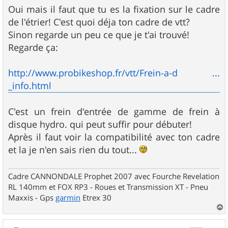
s
Oui mais il faut que tu es la fixation sur le cadre
s
de l'étrier! C'est quoi déja ton cadre de vtt?
a
g
Sinon regarde un peu ce que je t'ai trouvé!
e
Regarde ça:
http://www.probikeshop.fr/vtt/Frein-a-d ...
_info.html
C'est un frein d'entrée de gamme de frein à
disque hydro. qui peut suffir pour débuter!
Après il faut voir la compatibilité avec ton cadre
et la je n'en sais rien du tout...
Cadre CANNONDALE Prophet 2007 avec Fourche Revelation
RL 140mm et FOX RP3 - Roues et Transmission XT - Pneu
Maxxis - Gps
garmin
Etrex 30
a
u