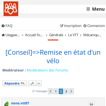
Menu
FAQ
Inscription
Connexion
UtagawaVTT (Randos VTT et VTTAE avec traces GPS)
Accueil forum
Générale
Le VTT
Mécanique et Entretiens
[Conseil]=>Remise en état d'un
vélo
Modérateur :
Modérateurs des Forums
Répondre
27 messages
1
2
3
Précédent
Suivant
nono.vtt87