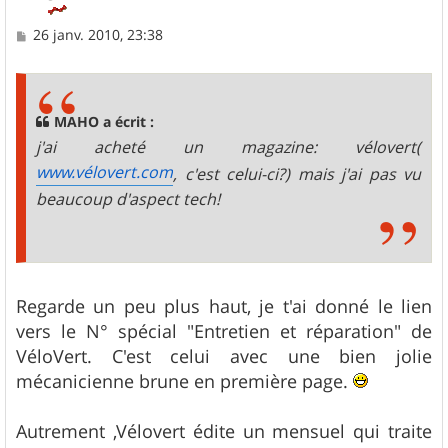
M
26 janv. 2010, 23:38
e
s
s
a
g
MAHO a écrit :
e
j'ai acheté un magazine: vélovert(
www.vélovert.com
, c'est celui-ci?) mais j'ai pas vu
beaucoup d'aspect tech!
Regarde un peu plus haut, je t'ai donné le lien
vers le N° spécial "Entretien et réparation" de
VéloVert. C'est celui avec une bien jolie
mécanicienne brune en première page.
Autrement ,Vélovert édite un mensuel qui traite