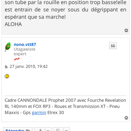
son tube par la rouille en position trop basse!elle
est entrain de se noyer sous du dégrippant en
espérant que sa marche!
ALOHA
a
u
nono.vtt87
t
Utagawiste
expert
M
27 janv. 2010, 19:42
e
s
s
a
g
e
Cadre CANNONDALE Prophet 2007 avec Fourche Revelation
RL 140mm et FOX RP3 - Roues et Transmission XT - Pneu
Maxxis - Gps
garmin
Etrex 30
a
u
Répondre