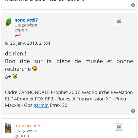
a
u
nono.vtt87
t
Utagawiste
expert
M
26 janv. 2010, 21:04
e
s
de rien !
s
Bon ride sur ta pièce de musée et bonne
a
g
recherche
e
a+
Cadre CANNONDALE Prophet 2007 avec Fourche Revelation
RL 140mm et FOX RP3 - Roues et Transmission XT - Pneu
Maxxis - Gps
garmin
Etrex 30
a
u
tumebroutes
t
Utagawiste
gourou