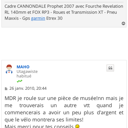
Cadre CANNONDALE Prophet 2007 avec Fourche Revelation
RL 140mm et FOX RP3 - Roues et Transmission XT - Pneu
Maxxis - Gps
garmin
Etrex 30
a
u
t
MAHO
Utagawiste
habitué
M
26 janv. 2010, 20:44
e
s
MDR je roule sur une pièce de musée!nn mais je
s
me trouverais un autre vtt quand je
a
g
commencerais a avoir un peu plus d'argent et
e
que le vélo montrera ses limites!
Mais merci pour tes conseils