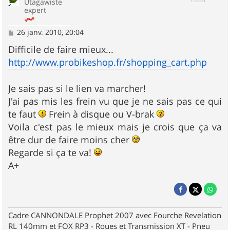
Utagawiste
expert
M
26 janv. 2010, 20:04
e
s
Difficile de faire mieux...
s
http://www.probikeshop.fr/shopping_cart.php
a
g
e
Je sais pas si le lien va marcher!
J'ai pas mis les frein vu que je ne sais pas ce qui
te faut
Frein à disque ou V-brak
Voila c'est pas le mieux mais je crois que ça va
être dur de faire moins cher
Regarde si ça te va!
A+
Cadre CANNONDALE Prophet 2007 avec Fourche Revelation
RL 140mm et FOX RP3 - Roues et Transmission XT - Pneu