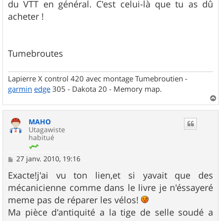
du VTT en général. C'est celui-là que tu as dû
acheter !
Tumebroutes
Lapierre X control 420 avec montage Tumebroutien -
garmin
edge
305 - Dakota 20 - Memory map.
a
u
MAHO
t
Utagawiste
habitué
M
27 janv. 2010, 19:16
e
s
Exacte!j'ai vu ton lien,et si yavait que des
s
mécanicienne comme dans le livre je n'éssayeré
a
g
meme pas de réparer les vélos!
e
Ma pièce d'antiquité a la tige de selle soudé a