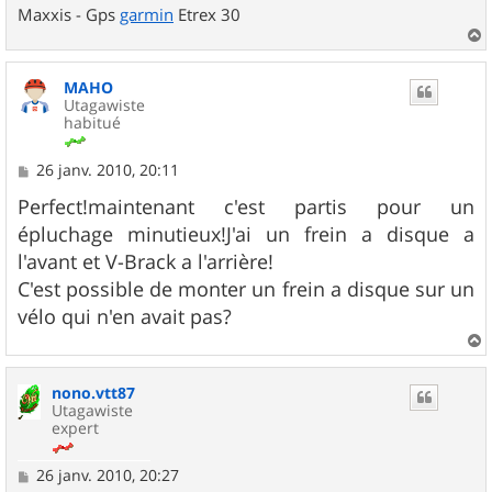
Maxxis - Gps
garmin
Etrex 30
a
u
MAHO
t
Utagawiste
habitué
M
26 janv. 2010, 20:11
e
s
Perfect!maintenant c'est partis pour un
s
épluchage minutieux!J'ai un frein a disque a
a
g
l'avant et V-Brack a l'arrière!
e
C'est possible de monter un frein a disque sur un
vélo qui n'en avait pas?
a
u
nono.vtt87
t
Utagawiste
expert
M
26 janv. 2010, 20:27
e