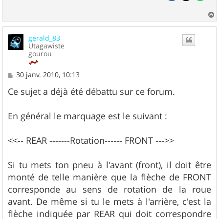
a
u
gerald_83
t
Utagawiste
gourou
M
30 janv. 2010, 10:13
e
s
Ce sujet a déjà été débattu sur ce forum.
s
a
g
En général le marquage est le suivant :
e
<<-- REAR -------Rotation------ FRONT --->>
Si tu mets ton pneu à l'avant (front), il doit être
monté de telle manière que la flèche de FRONT
corresponde au sens de rotation de la roue
avant. De même si tu le mets à l'arrière, c'est la
flèche indiquée par REAR qui doit correspondre