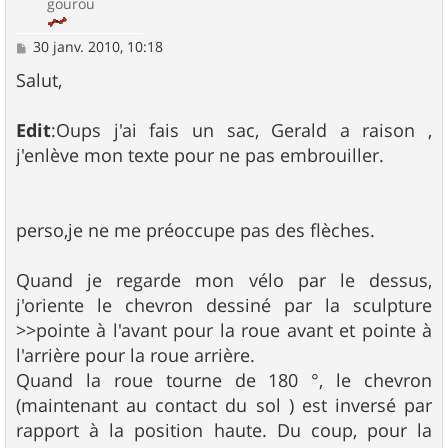
gourou
M
30 janv. 2010, 10:18
e
s
Salut,
s
a
g
Edit
:Oups j'ai fais un sac, Gerald a raison ,
e
j'enlève mon texte pour ne pas embrouiller.
perso,je ne me préoccupe pas des flèches.
Quand je regarde mon vélo par le dessus,
j'oriente le chevron dessiné par la sculpture
>>pointe à l'avant pour la roue avant et pointe à
l'arrière pour la roue arrière.
Quand la roue tourne de 180 °, le chevron
(maintenant au contact du sol ) est inversé par
rapport à la position haute. Du coup, pour la