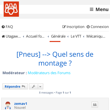
Menu
FAQ
Inscription
Connexion
UtagawaVTT (Randos VTT et VTTAE avec traces GPS)
Accueil forum
Générale
Le VTT
Mécanique et Entretiens
[Pneus] --> Quel sens de
montage ?
Modérateur :
Modérateurs des Forums
Répondre
8 messages • Page
1
sur
1
zemav1
Nouvel