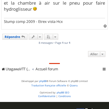
et la chambre à air sur le pneu pour faire
hydroglisseur
Stump comp 2009 - Etrex vista Hcx
a
u
Répondre
t
8 messages • Page
1
sur
1
Aller
UtagawaVTT (Randos VTT et VTTAE avec traces GPS)
Accueil forum
Développé par
phpBB
® Forum Software © phpBB Limited
Traduction française officielle
©
Qiaeru
Optimized by:
phpBB SEO
Confidentialité
|
Conditions