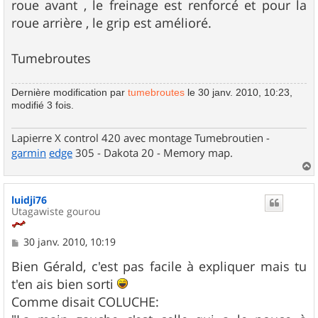
roue avant , le freinage est renforcé et pour la
roue arrière , le grip est amélioré.
Tumebroutes
Dernière modification par
tumebroutes
le 30 janv. 2010, 10:23,
modifié 3 fois.
Lapierre X control 420 avec montage Tumebroutien -
garmin
edge
305 - Dakota 20 - Memory map.
a
u
luidji76
t
Utagawiste gourou
M
30 janv. 2010, 10:19
e
s
Bien Gérald, c'est pas facile à expliquer mais tu
s
t'en ais bien sorti
a
g
Comme disait COLUCHE:
e