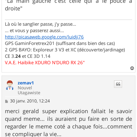
"La main gauche c'est celle qui a le pouce à
droite"
Là où le sanglier passe, j'y passe...
... et vous y passerez aussi...
http://picasaweb.google.com/luidji76
GPS GaminForetrex201 (suffisant dans bien des cas)
2 GPS BAYO: Exploreur 3 V3 et XC (découverte/jardinage)
CE 3.
24
et CE 3D 1.14
V.A.E. Haibike XDURO N'DURO RX 26"
a
u
zemav1
t
Nouvel
Utagawiste
M
30 janv. 2010, 12:24
e
s
merci gerald super explication fallait le savoir
s
quand meme... ils auraient pu faire en sorte de
a
g
regarder le meme coté a chaque fois...comment
e
se compliquer la vie...