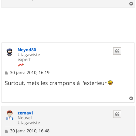
a
u
t
Neyod80
Utagawiste
expert
M
30 janv. 2010, 16:19
e
s
Surtout, mets les crampons à l'exterieur
s
a
g
e
a
u
zemav1
t
Nouvel
Utagawiste
M
30 janv. 2010, 16:48
e