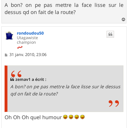
s
A bon? on pe pas mettre la face lisse sur le
s
dessus qd on fait de la route?
a
g
e
a
u
rondoudou50
t
Utagawiste
champion
M
31 janv. 2010, 23:06
e
s
s
a
g
zemav1 a écrit :
e
A bon? on pe pas mettre la face lisse sur le dessus
qd on fait de la route?
Oh Oh Oh quel humour