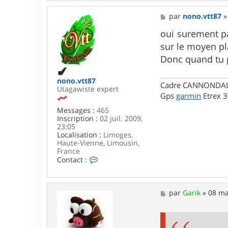
7
6
M
par
nono.vtt87
e
s
oui surement pa
s
sur le moyen pl
a
g
Donc quand tu p
e
nono.vtt87
Cadre CANNONDALE 
Utagawiste expert
Gps
garmin
Etrex 
Messages :
465
Inscription :
02 juil. 2009,
23:05
Localisation :
Limoges,
Haute-Vienne, Limousin,
France
C
Contact :
o
n
t
a
M
par
Garik
»
08 ma
c
e
t
s
e
s
r
a