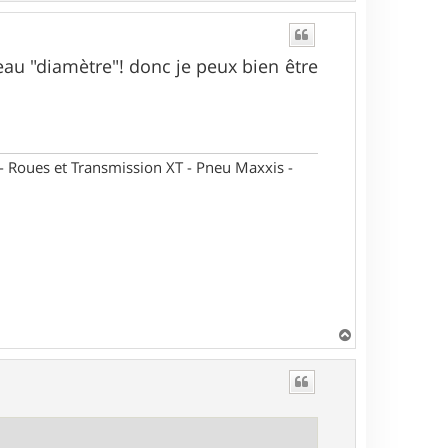
a
u
t
au "diamètre"! donc je peux bien être
oues et Transmission XT - Pneu Maxxis -
H
a
u
t