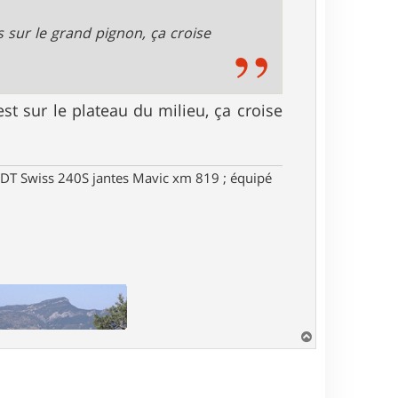
 sur le grand pignon, ça croise
est sur le plateau du milieu, ça croise
DT Swiss 240S jantes Mavic xm 819 ; équipé
H
a
u
t