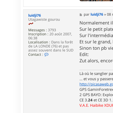
a
c
t
M
par
luidji76
»
08 
luidji76
e
e
Utagawiste gourou
r
s
Normalement il 
G
s
a
Sur le petit pla
Messages :
3793
a
r
Inscription :
20 août 2007,
g
Sur l'intermédia
i
06:38
e
k
Et sur le grand, 
Localisation :
Dans la forêt
de LA LONDE (76) et pas
Sinon ton pb vi
assez souvent dans le SUD
Edit:
C
Contact :
o
Zut alors, encore
n
t
a
Là où le sanglier pas
c
t
... et vous y passere
e
http://picasaweb.g
r
GPS GaminForetrex2
l
u
2 GPS BAYO: Explor
i
CE 3.
24
et CE 3D 1
d
V.A.E. Haibike XD
j
i