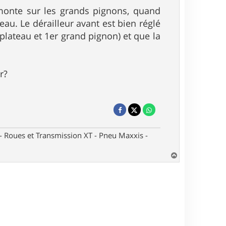
emonte sur les grands pignons, quand
eau. Le dérailleur avant est bien réglé
 plateau et 1er grand pignon) et que la
r?
oues et Transmission XT - Pneu Maxxis -
H
a
u
t