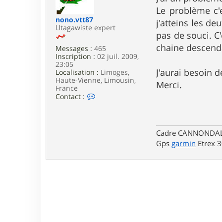
e
Le problème c'
nono.vtt87
j'atteins les de
Utagawiste expert
pas de souci. C
chaine descenda
Messages :
465
Inscription :
02 juil. 2009,
23:05
J'aurai besoin d
Localisation :
Limoges,
Haute-Vienne, Limousin,
Merci.
France
C
Contact :
o
n
t
a
Cadre CANNONDALE 
c
Gps
garmin
Etrex 
t
e
r
n
o
n
o
.
v
t