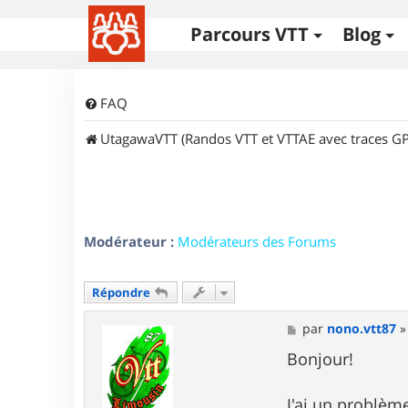
Parcours VTT
Blog
FAQ
UtagawaVTT (Randos VTT et VTTAE avec traces GP
Modérateur :
Modérateurs des Forums
Répondre
M
par
nono.vtt87
e
s
Bonjour!
s
a
g
J'ai un problèm