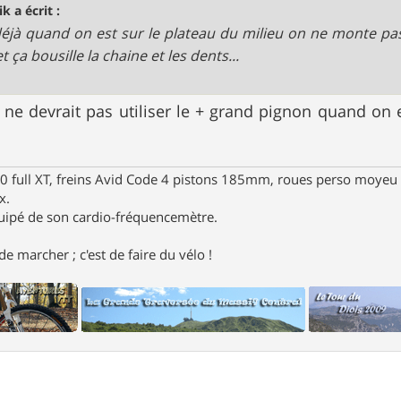
k a écrit :
éjà quand on est sur le plateau du milieu on ne monte pas
t ça bousille la chaine et les dents...
on ne devrait pas utiliser le + grand pignon quand on 
full XT, freins Avid Code 4 pistons 185mm, roues perso moyeu 
x.
uipé de son cardio-fréquencemètre.
e marcher ; c'est de faire du vélo !