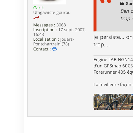
n
g
Gari
o
Garik
e
Ben d
n
Utagawiste gourou
o
trop e
.
Messages :
3068
v
Inscription :
17 sept. 2007,
t
16:43
t
je persiste... 
Localisation :
Jouars-
8
trop....
Pontchartrain (78)
7
C
Contact :
o
n
Engine LAB NGN140 
t
d'un GPSmap 60CS
a
Forerunner 405 éq
c
t
e
La meilleure façon d
r
G
a
r
i
k