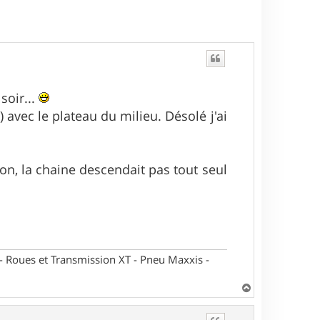
soir...
) avec le plateau du milieu. Désolé j'ai
on, la chaine descendait pas tout seul
oues et Transmission XT - Pneu Maxxis -
H
a
u