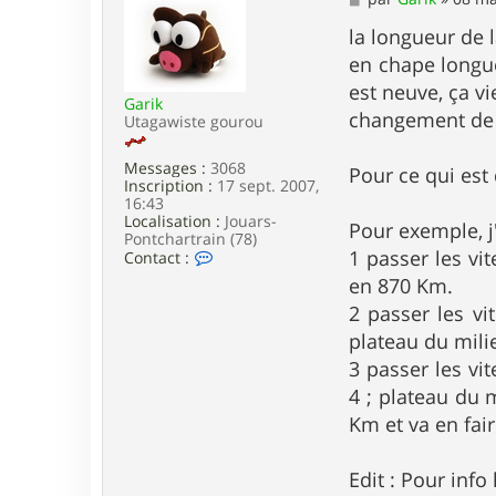
t
e
e
s
la longueur de 
r
s
n
en chape longue
a
o
g
est neuve, ça vi
n
Garik
e
o
changement de 
Utagawiste gourou
.
v
t
Messages :
3068
Pour ce qui est
t
Inscription :
17 sept. 2007,
8
16:43
7
Localisation :
Jouars-
Pour exemple, j
Pontchartrain (78)
1 passer les vi
C
Contact :
o
en 870 Km.
n
t
2 passer les vi
a
plateau du milie
c
t
3 passer les vi
e
4 ; plateau du 
r
G
Km et va en fai
a
r
i
Edit : Pour info
k