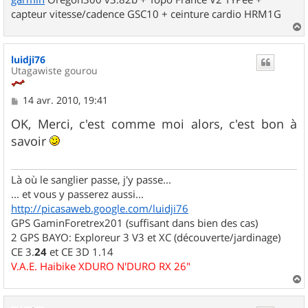
capteur vitesse/cadence GSC10 + ceinture cardio HRM1G
a
u
luidji76
t
Utagawiste gourou
M
14 avr. 2010, 19:41
e
s
OK, Merci, c'est comme moi alors, c'est bon à
s
savoir
a
g
e
Là où le sanglier passe, j'y passe...
... et vous y passerez aussi...
http://picasaweb.google.com/luidji76
GPS GaminForetrex201 (suffisant dans bien des cas)
2 GPS BAYO: Exploreur 3 V3 et XC (découverte/jardinage)
CE 3.
24
et CE 3D 1.14
V.A.E. Haibike XDURO N'DURO RX 26"
a
u