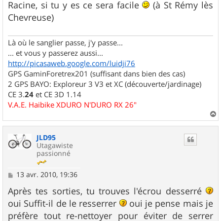
Racine, si tu y es ce sera facile
(à St Rémy lès
Chevreuse)
Là où le sanglier passe, j'y passe...
... et vous y passerez aussi...
http://picasaweb.google.com/luidji76
GPS GaminForetrex201 (suffisant dans bien des cas)
2 GPS BAYO: Exploreur 3 V3 et XC (découverte/jardinage)
CE 3.
24
et CE 3D 1.14
V.A.E. Haibike XDURO N'DURO RX 26"
a
u
JLD95
t
Utagawiste
passionné
M
13 avr. 2010, 19:36
e
s
Après tes sorties, tu trouves l'écrou desserré
s
oui Suffit-il de le resserrer
oui je pense mais je
a
g
préfère tout re-nettoyer pour éviter de serrer