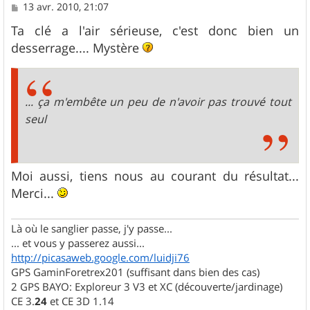
M
13 avr. 2010, 21:07
e
s
Ta clé a l'air sérieuse, c'est donc bien un
s
desserrage.... Mystère
a
g
e
... ça m'embête un peu de n'avoir pas trouvé tout
seul
Moi aussi, tiens nous au courant du résultat...
Merci...
Là où le sanglier passe, j'y passe...
... et vous y passerez aussi...
http://picasaweb.google.com/luidji76
GPS GaminForetrex201 (suffisant dans bien des cas)
2 GPS BAYO: Exploreur 3 V3 et XC (découverte/jardinage)
CE 3.
24
et CE 3D 1.14