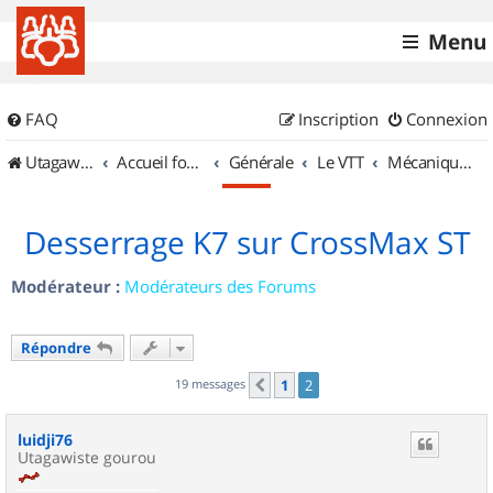
Menu
FAQ
Inscription
Connexion
UtagawaVTT (Randos VTT et VTTAE avec traces GPS)
Accueil forum
Générale
Le VTT
Mécanique et Entretiens
Desserrage K7 sur CrossMax ST
Modérateur :
Modérateurs des Forums
Répondre
19 messages
1
2
Précédent
luidji76
Utagawiste gourou