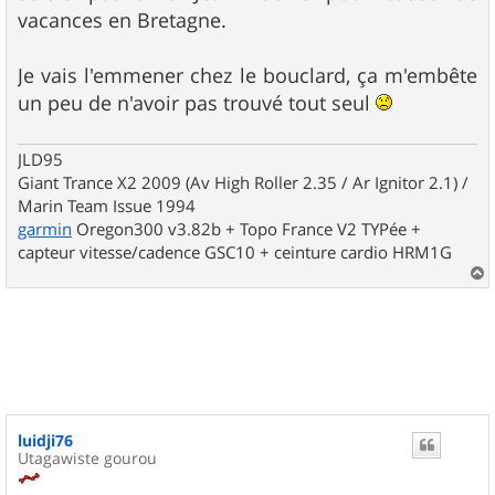
vacances en Bretagne.
Je vais l'emmener chez le bouclard, ça m'embête
un peu de n'avoir pas trouvé tout seul
JLD95
Giant Trance X2 2009 (Av High Roller 2.35 / Ar Ignitor 2.1) /
Marin Team Issue 1994
garmin
Oregon300 v3.82b + Topo France V2 TYPée +
capteur vitesse/cadence GSC10 + ceinture cardio HRM1G
a
u
t
luidji76
Utagawiste gourou