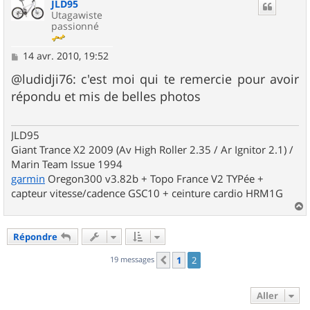
JLD95
t
Utagawiste
passionné
M
14 avr. 2010, 19:52
e
s
@ludidji76: c'est moi qui te remercie pour avoir
s
répondu et mis de belles photos
a
g
e
JLD95
Giant Trance X2 2009 (Av High Roller 2.35 / Ar Ignitor 2.1) /
Marin Team Issue 1994
garmin
Oregon300 v3.82b + Topo France V2 TYPée +
capteur vitesse/cadence GSC10 + ceinture cardio HRM1G
a
u
Répondre
t
19 messages
1
2
Précédent
Aller