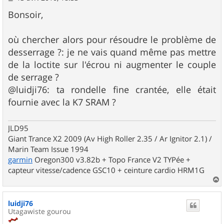
e
s
Bonsoir,
s
a
g
où chercher alors pour résoudre le problème de
e
desserrage ?: je ne vais quand même pas mettre
de la loctite sur l'écrou ni augmenter le couple
de serrage ?
@luidji76: ta rondelle fine crantée, elle était
fournie avec la K7 SRAM ?
JLD95
Giant Trance X2 2009 (Av High Roller 2.35 / Ar Ignitor 2.1) /
Marin Team Issue 1994
garmin
Oregon300 v3.82b + Topo France V2 TYPée +
capteur vitesse/cadence GSC10 + ceinture cardio HRM1G
a
u
luidji76
t
Utagawiste gourou