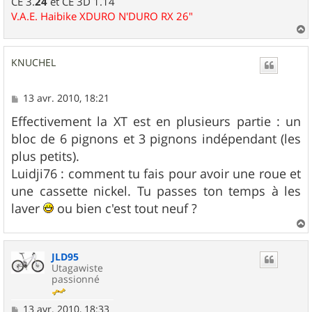
CE 3.
24
et CE 3D 1.14
V.A.E. Haibike XDURO N'DURO RX 26"
a
u
KNUCHEL
t
M
13 avr. 2010, 18:21
e
s
Effectivement la XT est en plusieurs partie : un
s
bloc de 6 pignons et 3 pignons indépendant (les
a
g
plus petits).
e
Luidji76 : comment tu fais pour avoir une roue et
une cassette nickel. Tu passes ton temps à les
laver
ou bien c'est tout neuf ?
a
u
JLD95
t
Utagawiste
passionné
M
13 avr. 2010, 18:33