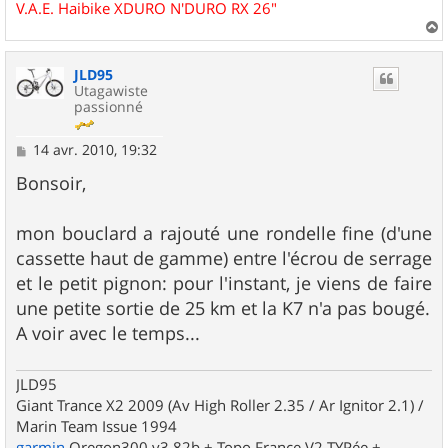
V.A.E. Haibike XDURO N'DURO RX 26"
a
u
JLD95
t
Utagawiste
passionné
M
14 avr. 2010, 19:32
e
s
Bonsoir,
s
a
g
mon bouclard a rajouté une rondelle fine (d'une
e
cassette haut de gamme) entre l'écrou de serrage
et le petit pignon: pour l'instant, je viens de faire
une petite sortie de 25 km et la K7 n'a pas bougé.
A voir avec le temps...
JLD95
Giant Trance X2 2009 (Av High Roller 2.35 / Ar Ignitor 2.1) /
Marin Team Issue 1994
garmin
Oregon300 v3.82b + Topo France V2 TYPée +