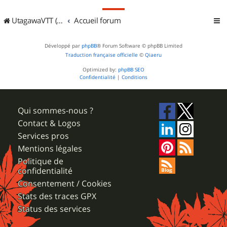
UtagawaVTT (Randos VTT et VTTAE avec traces GPS)
Accueil forum
Développé par
phpBB
® Forum Software © phpBB Limited
Traduction française officielle
©
Qiaeru
Optimized by:
phpBB SEO
Confidentialité
|
Conditions
Qui sommes-nous ?
Contact & Logos
Services pros
Mentions légales
Politique de
confidentialité
Consentement / Cookies
Stats des traces GPX
Status des services