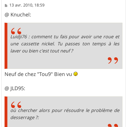
M
13 avr. 2010, 18:59
e
s
@ Knuchel:
s
a
g
e
Luidji76 : comment tu fais pour avoir une roue et
une cassette nickel. Tu passes ton temps à les
laver ou bien c'est tout neuf ?
Neuf de chez "Tou9" Bien vu
@ JLD95:
où chercher alors pour résoudre le problème de
desserrage ?: