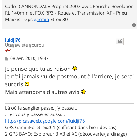
Cadre CANNONDALE Prophet 2007 avec Fourche Revelation
RL 140mm et FOX RP3 - Roues et Transmission XT - Pneu
Maxxis - Gps
garmin
Etrex 30
a
u
luidji76
t
Utagawiste gourou
M
08 avr. 2010, 19:47
e
s
Je pense que tu as raison
s
Je n'ai jamais vu de postmount à l'arrière, je serai
a
g
surpris
e
Mais attendons d'autres avis
Là où le sanglier passe, j'y passe...
... et vous y passerez aussi...
http://picasaweb.google.com/luidji76
GPS GaminForetrex201 (suffisant dans bien des cas)
2 GPS BAYO: Exploreur 3 V3 et XC (découverte/jardinage)