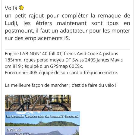
e
s
Voilà
s
un petit rajout pour compléter la remaque de
a
g
Ludji, les étriers maintenant sont tous en
e
postmount, il faut un adaptateur pour les monter
sur des emplacements IS.
Engine LAB NGN140 full XT, freins Avid Code 4 pistons
185mm, roues perso moyeu DT Swiss 240S jantes Mavic
xm 819 ; équipé d'un GPSmap 60CSx.
Forerunner 405 équipé de son cardio-fréquencemètre.
La meilleure façon de marcher ; c'est de faire du vélo !