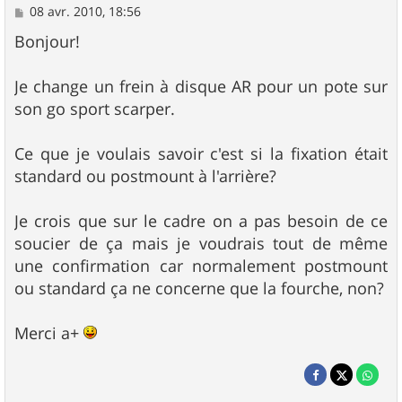
M
08 avr. 2010, 18:56
e
s
Bonjour!
s
a
g
Je change un frein à disque AR pour un pote sur
e
son go sport scarper.
Ce que je voulais savoir c'est si la fixation était
standard ou postmount à l'arrière?
Je crois que sur le cadre on a pas besoin de ce
soucier de ça mais je voudrais tout de même
une confirmation car normalement postmount
ou standard ça ne concerne que la fourche, non?
Merci a+