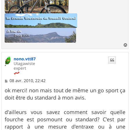
a
u
nono.vtt87
t
Utagawiste
expert
M
08 avr. 2010, 22:42
e
s
ok merci! non mais tout de même un go sport ça
s
doit être du standard à mon avis.
a
g
e
d'ailleurs vous savez comment savoir quelle
fourche est posmount ou standard? C'est par
rapport à une mesure d'entraxe ou à une