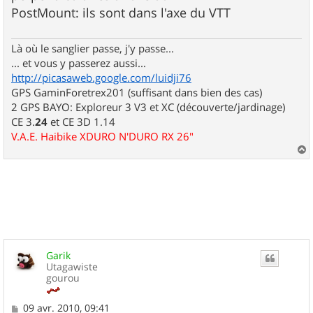
e
PostMount: ils sont dans l'axe du VTT
Là où le sanglier passe, j'y passe...
... et vous y passerez aussi...
http://picasaweb.google.com/luidji76
GPS GaminForetrex201 (suffisant dans bien des cas)
2 GPS BAYO: Exploreur 3 V3 et XC (découverte/jardinage)
CE 3.
24
et CE 3D 1.14
V.A.E. Haibike XDURO N'DURO RX 26"
a
u
t
Garik
Utagawiste
gourou
M
09 avr. 2010, 09:41