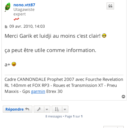
nono.vtt87
t
Utagawiste
expert
M
09 avr. 2010, 14:03
e
s
Merci Garik et luidji au moins c'est clair!
s
a
g
ça peut être utile comme information.
e
a+
Cadre CANNONDALE Prophet 2007 avec Fourche Revelation
RL 140mm et FOX RP3 - Roues et Transmission XT - Pneu
Maxxis - Gps
garmin
Etrex 30
a
u
Répondre
t
8 messages • Page
1
sur
1