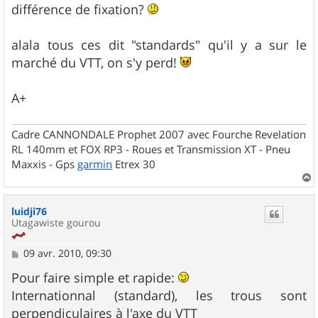
différence de fixation?
alala tous ces dit "standards" qu'il y a sur le
marché du VTT, on s'y perd!
A+
Cadre CANNONDALE Prophet 2007 avec Fourche Revelation
RL 140mm et FOX RP3 - Roues et Transmission XT - Pneu
Maxxis - Gps
garmin
Etrex 30
a
u
luidji76
t
Utagawiste gourou
M
09 avr. 2010, 09:30
e
s
Pour faire simple et rapide:
s
Internationnal (standard), les trous sont
a
g
perpendiculaires à l'axe du VTT