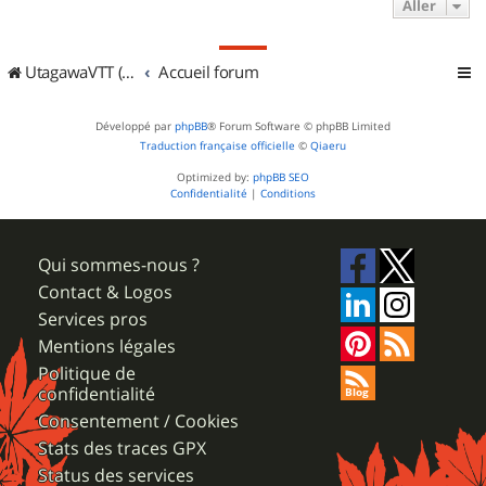
Aller
UtagawaVTT (Randos VTT et VTTAE avec traces GPS)
Accueil forum
Développé par
phpBB
® Forum Software © phpBB Limited
Traduction française officielle
©
Qiaeru
Optimized by:
phpBB SEO
Confidentialité
|
Conditions
Qui sommes-nous ?
Contact & Logos
Services pros
Mentions légales
Politique de
confidentialité
Consentement / Cookies
Stats des traces GPX
Status des services