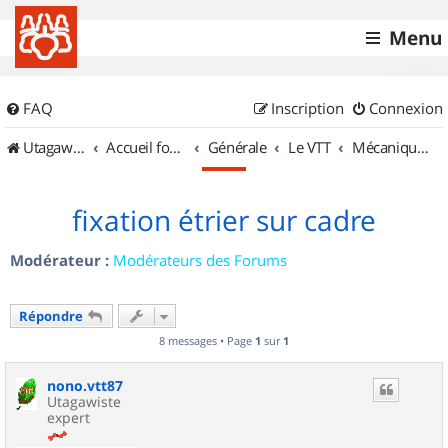
Menu
FAQ
Inscription
Connexion
UtagawaVTT (Randos VTT et VTTAE avec traces GPS)
Accueil forum
Générale
Le VTT
Mécanique et Entretiens
fixation étrier sur cadre
Modérateur :
Modérateurs des Forums
Répondre
8 messages • Page
1
sur
1
nono.vtt87
Utagawiste
expert