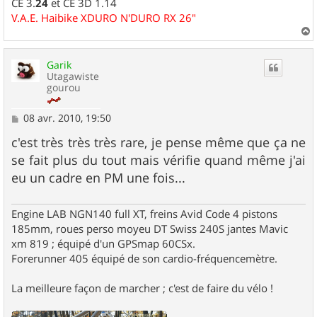
CE 3.
24
et CE 3D 1.14
V.A.E. Haibike XDURO N'DURO RX 26"
a
u
Garik
t
Utagawiste
gourou
M
08 avr. 2010, 19:50
e
s
c'est très très très rare, je pense même que ça ne
s
se fait plus du tout mais vérifie quand même j'ai
a
g
eu un cadre en PM une fois...
e
Engine LAB NGN140 full XT, freins Avid Code 4 pistons
185mm, roues perso moyeu DT Swiss 240S jantes Mavic
xm 819 ; équipé d'un GPSmap 60CSx.
Forerunner 405 équipé de son cardio-fréquencemètre.
La meilleure façon de marcher ; c'est de faire du vélo !