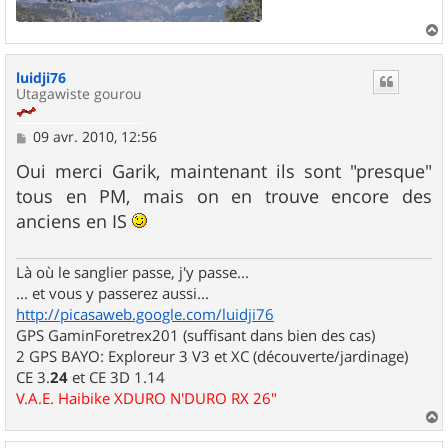
a
u
luidji76
t
Utagawiste gourou
M
09 avr. 2010, 12:56
e
s
Oui merci Garik, maintenant ils sont "presque"
s
tous en PM, mais on en trouve encore des
a
g
anciens en IS
e
Là où le sanglier passe, j'y passe...
... et vous y passerez aussi...
http://picasaweb.google.com/luidji76
GPS GaminForetrex201 (suffisant dans bien des cas)
2 GPS BAYO: Exploreur 3 V3 et XC (découverte/jardinage)
CE 3.
24
et CE 3D 1.14
V.A.E. Haibike XDURO N'DURO RX 26"
a
u