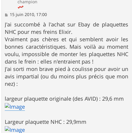
champion
M
15 juin 2010, 17:00
e
s
J'ai succombé à l'achat sur Ebay de plaquettes
s
NHC pour mes freins Elixir.
a
g
Vraiment pas chères et qui semblent avoir les
e
bonnes caractéristiques. Mais voilà au moment
voulu, impossible de monter les plaquettes NHC
dans le frein : elles n'entraient pas !
J'ai sorti mon brave pied à coulisse pour avoir un
avis impartial (ou du moins plus précis que mon
nez) :
largeur plaquette originale (des AVID) : 29,6 mm
Largeur plaquette NHC : 29,9mm