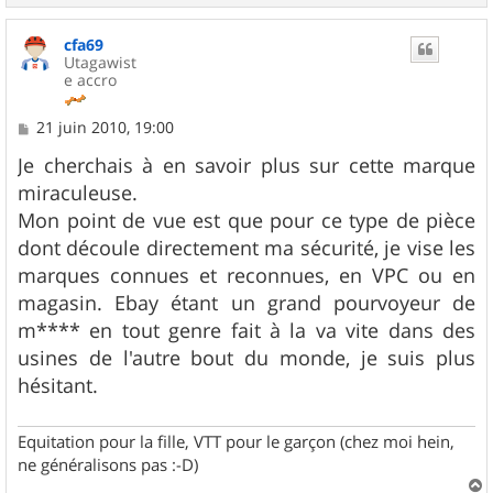
a
u
cfa69
t
Utagawist
e accro
M
21 juin 2010, 19:00
e
s
Je cherchais à en savoir plus sur cette marque
s
miraculeuse.
a
g
Mon point de vue est que pour ce type de pièce
e
dont découle directement ma sécurité, je vise les
marques connues et reconnues, en VPC ou en
magasin. Ebay étant un grand pourvoyeur de
m**** en tout genre fait à la va vite dans des
usines de l'autre bout du monde, je suis plus
hésitant.
Equitation pour la fille, VTT pour le garçon (chez moi hein,
ne généralisons pas :-D)