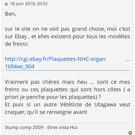
M
18 juin 2010, 20:52
e
s
Ben,
s
a
g
sur le site on ne voit pas grand chose, moi c'est
e
sur Ebay , et elles existent pour tous les modèles
de freins:
http://cgi.ebay.fr/Plaquettes-NHC-organ ...
1694wt_904
Vraiment pas chères mais heu ... sont ce mes
freins ou ces plaquettes qui sont hors côtes ( a
priori je penche pour les plaquettes) ?
Et puis si un autre Vététiste de Utagawa veut
craquer, qu'il se renseigne avant
Stump comp 2009 - Etrex vista Hcx