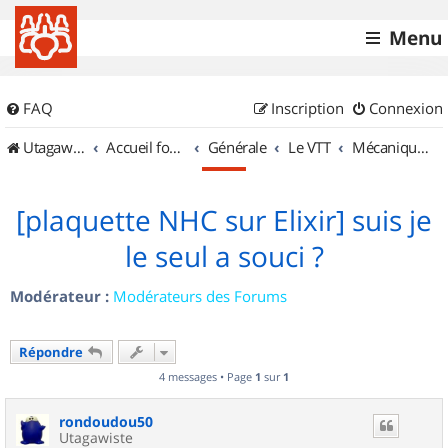
Menu
FAQ
Inscription
Connexion
UtagawaVTT (Randos VTT et VTTAE avec traces GPS)
Accueil forum
Générale
Le VTT
Mécanique et Entretiens
[plaquette NHC sur Elixir] suis je
le seul a souci ?
Modérateur :
Modérateurs des Forums
Répondre
4 messages • Page
1
sur
1
rondoudou50
Utagawiste