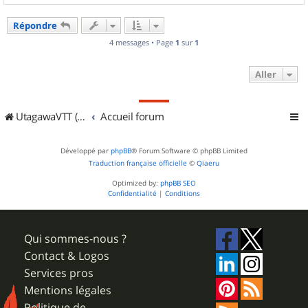
a
u
Répondre
t
4 messages • Page
1
sur
1
Aller
UtagawaVTT (Randos VTT et VTTAE avec traces GPS)
Accueil forum
Développé par
phpBB
® Forum Software © phpBB Limited
Traduction française officielle
©
Qiaeru
Optimized by:
phpBB SEO
Confidentialité
|
Conditions
Qui sommes-nous ?
Contact & Logos
Services pros
Mentions légales
Politique de