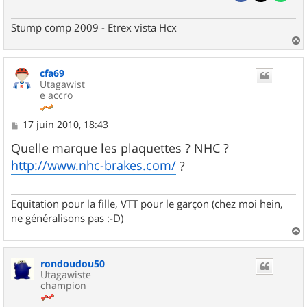
Stump comp 2009 - Etrex vista Hcx
a
u
cfa69
t
Utagawist
e accro
M
17 juin 2010, 18:43
e
s
Quelle marque les plaquettes ? NHC ?
s
http://www.nhc-brakes.com/
?
a
g
e
Equitation pour la fille, VTT pour le garçon (chez moi hein,
ne généralisons pas :-D)
a
u
rondoudou50
t
Utagawiste
champion