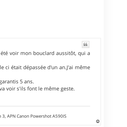
i été voir mon bouclard aussitôt, qui a
lle ci était dépassée d'un an.J'ai même
garantis 5 ans.
 va voir s'ils font le même geste.
on 3, APN Canon Powershot A590IS
H
a