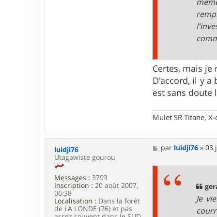
meme
e
r
remp
g
l'inv
r
i
comm
m
p
e
r
Certes, mais je
i
D'accord, il y 
c
est sans doute 
Mulet SR Titane, X-
M
par
luidji76
»
03 
luidji76
e
Utagawiste gourou
s
s
Messages :
3793
a
Inscription :
20 août 2007,
g
ger
06:38
e
Je vi
Localisation :
Dans la forêt
de LA LONDE (76) et pas
courr
assez souvent dans le SUD