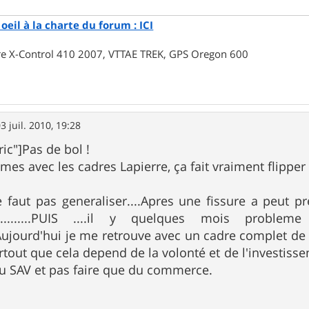
oeil à la charte du forum : ICI
rre X-Control 410 2007, VTTAE TREK, GPS Oregon 600
3 juil. 2010, 19:28
ic"]Pas de bol !
mes avec les cadres Lapierre, ça fait vraiment flippe
 ne faut pas generaliser....Apres une fissure a peu
nt.........PUIS ....il y quelques mois probl
....Aujourd'hui je me retrouve avec un cadre complet
urtout que cela depend de la volonté et de l'investisse
au SAV et pas faire que du commerce.