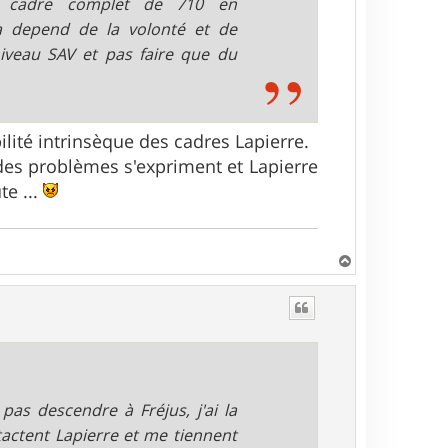
 un cadre complet de 710 en
a depend de la volonté et de
 niveau SAV et pas faire que du
ilité intrinsèque des cadres Lapierre.
 des problèmes s'expriment et Lapierre
te ...
H
a
u
t
as descendre à Fréjus, j'ai la
ntactent Lapierre et me tiennent