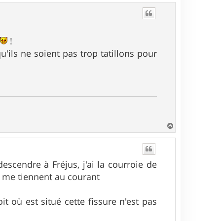
u
t
r
!
'ils ne soient pas trop tatillons pour
H
a
u
t
scendre à Fréjus, j'ai la courroie de
et me tiennent au courant
it où est situé cette fissure n'est pas