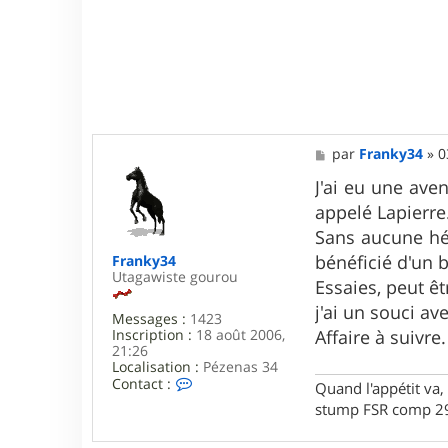
M
par
Franky34
»
0
e
s
J'ai eu une aven
s
appelé Lapierre
a
g
Sans aucune hés
e
bénéficié d'un 
Franky34
Utagawiste gourou
Essaies, peut ê
j'ai un souci av
Messages :
1423
Inscription :
18 août 2006,
Affaire à suivre.
21:26
Localisation :
Pézenas 34
C
Contact :
Quand l'appétit va, 
o
stump FSR comp 29
n
t
a