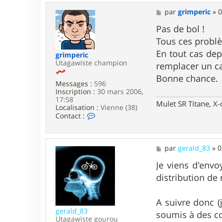
c
M
par
grimperic
»
0
t
e
e
s
Pas de bol !
r
s
F
Tous ces problè
a
r
g
En tout cas dep
a
grimperic
e
n
Utagawiste champion
remplacer un cad
k
Bonne chance.
y
Messages :
596
3
Inscription :
30 mars 2006,
4
17:58
Mulet SR Titane, X-
Localisation :
Vienne (38)
C
Contact :
o
n
t
a
M
par
gerald_83
»
0
c
e
t
s
Je viens d'envo
e
s
distribution de 
r
a
g
g
r
e
A suivre donc (
i
m
gerald_83
soumis à des co
p
Utagawiste gourou