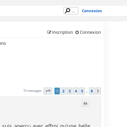
Connexion
Inscription
Connexion
ens
Page
1
sur
8
73 messages
1
2
3
4
5
8
Suivant
…
suis aperçu avec effroi qu'une belle