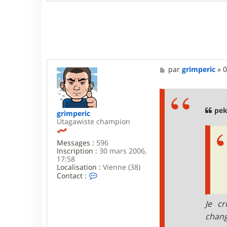
t
a
c
t
e
r
p
e
M
par
grimperic
»
0
k
e
a
s
d
s
a
a
6
g
pek
5
grimperic
e
Utagawiste champion
Messages :
596
Inscription :
30 mars 2006,
17:58
Localisation :
Vienne (38)
C
Contact :
o
n
t
Je cr
a
c
chang
t