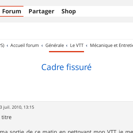
Forum
Partager
Shop
S)
Accueil forum
Générale
Le VTT
Mécanique et Entreti
Cadre fissuré
3 juil. 2010, 13:15
 titre
 ma sortie de ce matin en nettoyant mon VTT je me 