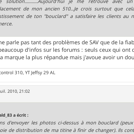
 solution...........Aujourd'hui je me retrouve avec
lacement de mon ancien 510...Je crois surtout que cel
estissement de ton "bouclard" a satisfaire les clients au
erce.
 ne parle pas tant des problèmes de SAV que de la fiab
a beaucoup d'infos sur les forums : seuls ceux qui ont
la marque la plus répandue mais j'avoue avoir un dou
control 310, YT Jeffsy 29 AL
juil. 2010, 21:02
ald_83 a écrit :
ens d'envoyer les photos ci-dessus à mon bouclard (peux p
oie de distribution de ma titine à finir de changer). Ils co