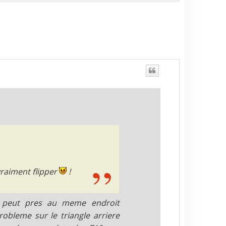
a
u
t
vraiment flipper
!
e a peut pres au meme endroit
probleme sur le triangle arriere