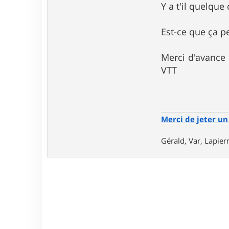
3
Y a t'il quelque
Est-ce que ça p
Merci d'avance 
VTT
Merci de jeter un 
Gérald, Var, Lapie