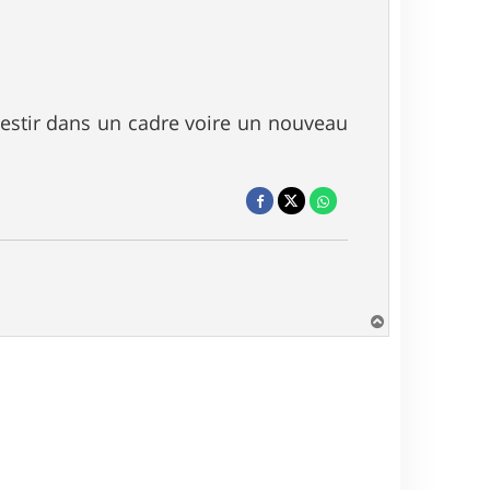
nvestir dans un cadre voire un nouveau
H
a
u
t