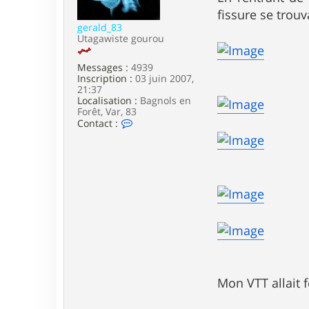
e
fissure se trouv
gerald_83
Utagawiste gourou
Messages :
4939
Inscription :
03 juin 2007,
21:37
Localisation :
Bagnols en
Forêt, Var, 83
C
Contact :
o
n
t
a
c
t
e
r
g
e
r
a
l
d
Mon VTT allait f
_
8