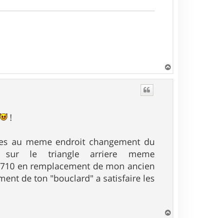
H
a
u
t
r
!
t pres au meme endroit changement du
eme sur le triangle arriere meme
 de 710 en remplacement de mon ancien
ment de ton "bouclard" a satisfaire les
H