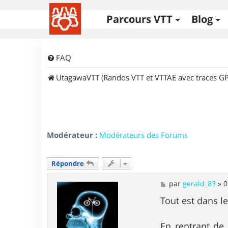
Parcours VTT
Blog
FAQ
UtagawaVTT (Randos VTT et VTTAE avec traces GP
Modérateur :
Modérateurs des Forums
Répondre
M
par
gerald_83
»
0
e
s
Tout est dans le
s
a
g
En rentrant de