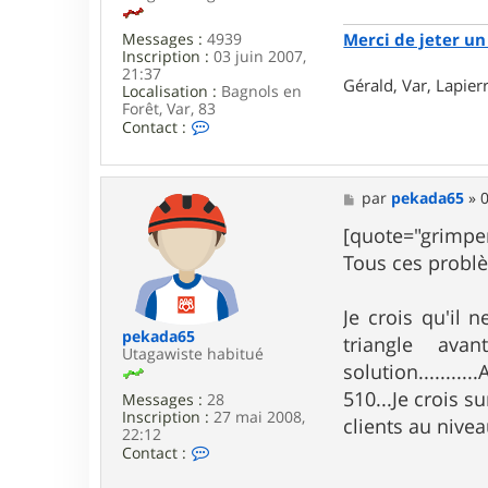
e
r
Merci de jeter un 
Messages :
4939
i
Inscription :
03 juin 2007,
c
21:37
Gérald, Var, Lapie
Localisation :
Bagnols en
Forêt, Var, 83
C
Contact :
o
n
t
a
M
par
pekada65
»
0
c
e
t
s
[quote="grimper
e
s
Tous ces problè
r
a
g
g
e
e
Je crois qu'il
r
a
pekada65
triangle ava
l
Utagawiste habitué
solution.......
d
_
510...Je crois s
Messages :
28
8
Inscription :
27 mai 2008,
3
clients au nive
22:12
C
Contact :
o
n