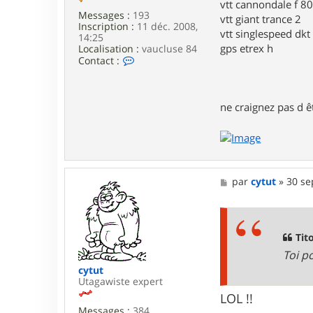
t
vtt cannondale f 8
o
Messages :
193
vtt giant trance 2
f
Inscription :
11 déc. 2008,
vtt singlespeed dkt
6
14:25
.
gps etrex h
Localisation :
vaucluse 84
9
C
Contact :
o
n
t
a
ne craignez pas d êt
c
t
e
r
m
a
M
par
cytut
»
30 se
n
e
g
s
o
s
u
a
s
g
Tito
t
e
e
Toi p
cytut
Utagawiste expert
LOL !!
Messages :
384