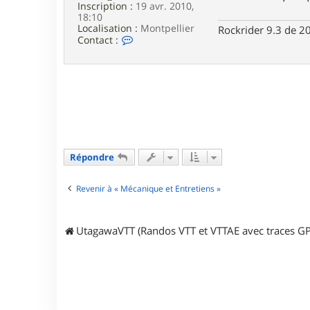
Inscription :
19 avr. 2010,
18:10
Localisation :
Montpellier
Rockrider 9.3 de 2
C
Contact :
o
n
t
a
c
t
e
r
S
b
Répondre
o
u
b
Revenir à « Mécanique et Entretiens »
e
UtagawaVTT (Randos VTT et VTTAE avec traces GP