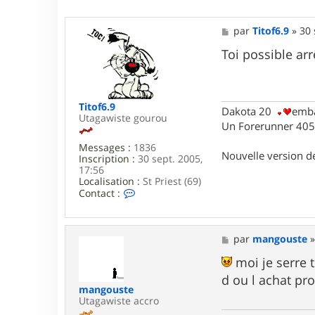
M
par
Titof6.9
»
30 
e
s
Toi possible arr
s
a
g
e
Titof6.9
Dakota 20
emba
Utagawiste gourou
Un Forerunner 405 
Messages :
1836
Nouvelle version 
Inscription :
30 sept. 2005,
17:56
Localisation :
St Priest (69)
C
Contact :
o
n
t
a
M
par
mangouste
c
e
t
s
moi je serre t
e
s
d ou l achat p
r
a
mangouste
T
g
Utagawiste accro
i
e