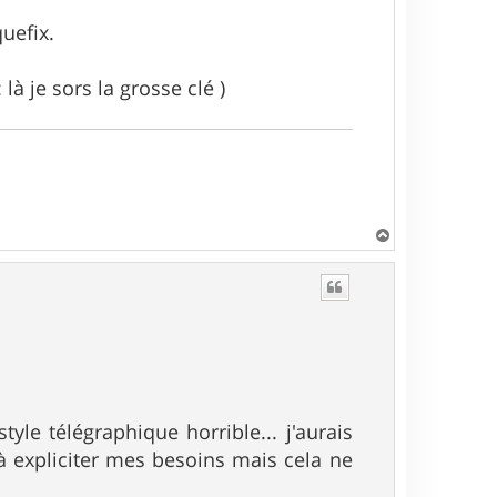
uefix.
là je sors la grosse clé )
H
a
u
t
yle télégraphique horrible... j'aurais
à expliciter mes besoins mais cela ne