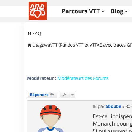
Parcours VTT
Blog
FAQ
UtagawaVTT (Randos VTT et VTTAE avec traces GP
Modérateur :
Modérateurs des Forums
Répondre
M
par
Sboube
»
30 
e
s
Est-ce indispe
s
Monarch pour gr
a
g
Si oui suggesti