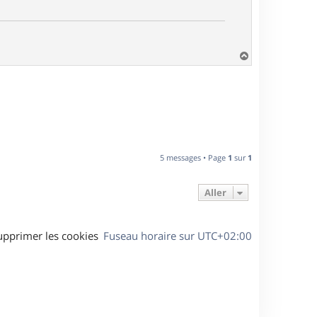
H
a
u
t
5 messages • Page
1
sur
1
Aller
upprimer les cookies
Fuseau horaire sur
UTC+02:00