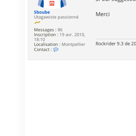
e
Sboube
Merci
Utagawiste passionné
Messages :
86
Inscription :
19 avr. 2010,
18:10
Rockrider 9.3 de 2
Localisation :
Montpellier
C
Contact :
o
n
t
a
c
t
e
r
S
b
o
u
b
e