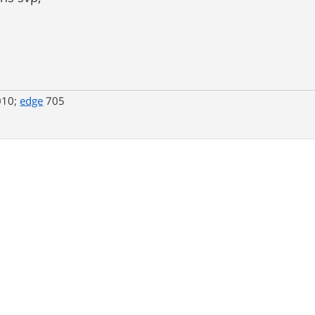
010;
edge
705