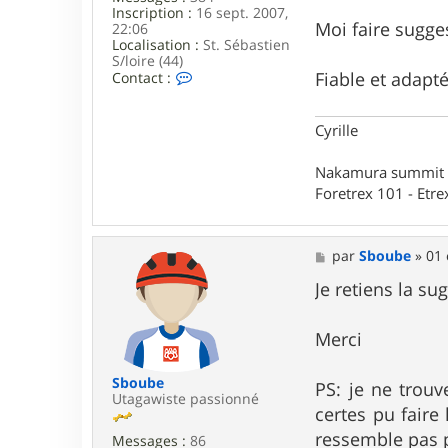
Inscription :
16 sept. 2007,
Moi faire sugge
22:06
Localisation :
St. Sébastien
S/loire (44)
C
Fiable et adapté
Contact :
o
n
t
Cyrille
a
c
t
Nakamura summit ltd
e
Foretrex 101 - Etre
r
c
y
t
M
par
Sboube
»
01 
u
e
t
s
Je retiens la su
s
a
g
Merci
e
Sboube
PS: je ne trouv
Utagawiste passionné
certes pu faire
ressemble pas p
Messages :
86