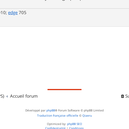
010;
edge
705
S)
Accueil forum
S
Développé par
phpBB
® Forum Software © phpBB Limited
Traduction française officielle
©
Qiaeru
Optimized by:
phpBB SEO
Confidentialité
|
Conditions