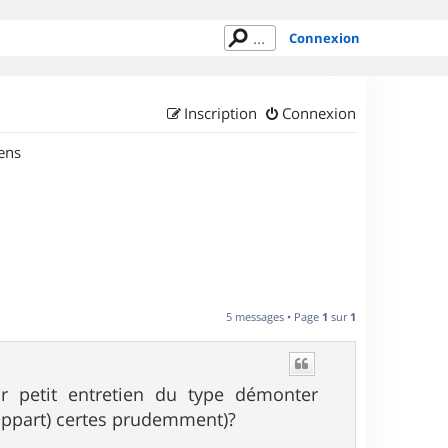
Connexion
Inscription
Connexion
ens
5 messages • Page
1
sur
1
ur petit entretien du type démonter
 appart) certes prudemment)?