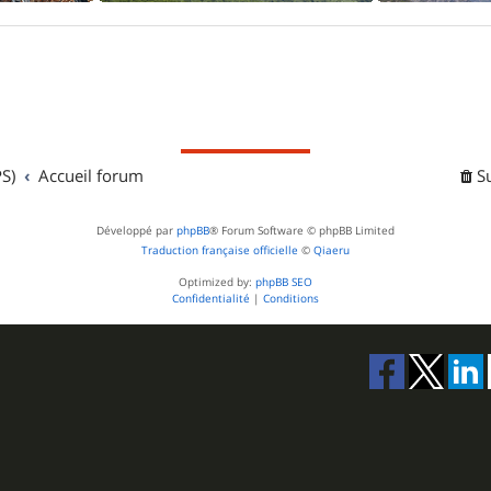
S)
Accueil forum
S
Développé par
phpBB
® Forum Software © phpBB Limited
Traduction française officielle
©
Qiaeru
Optimized by:
phpBB SEO
Confidentialité
|
Conditions