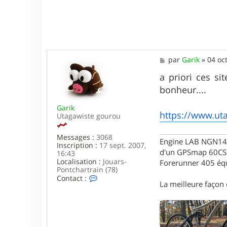
M
par
Garik
»
04 oc
e
s
a priori ces s
s
bonheur....
a
g
Garik
e
https://www.uta
Utagawiste gourou
Messages :
3068
Engine LAB NGN140 
Inscription :
17 sept. 2007,
d'un GPSmap 60CS
16:43
Localisation :
Jouars-
Forerunner 405 éq
Pontchartrain (78)
C
Contact :
La meilleure façon d
o
n
t
a
c
t