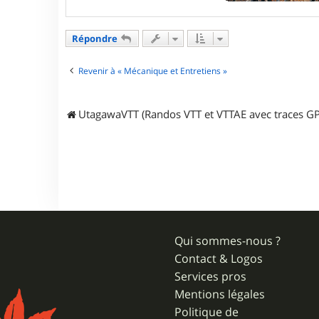
e
r
G
Répondre
a
r
i
Revenir à « Mécanique et Entretiens »
k
UtagawaVTT (Randos VTT et VTTAE avec traces GP
Qui sommes-nous ?
Contact & Logos
Services pros
Mentions légales
Politique de