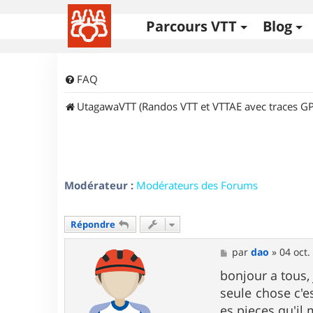
Parcours VTT
Blog
FAQ
UtagawaVTT (Randos VTT et VTTAE avec traces GP
Modérateur :
Modérateurs des Forums
Répondre
M
par
dao
»
04 oct.
e
s
bonjour a tous, 
s
seule chose c'e
a
g
es pieces qu'il