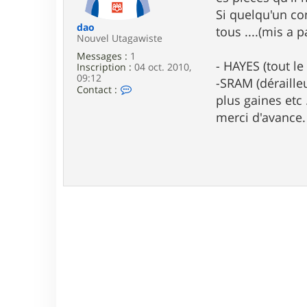
e
Si quelqu'un co
dao
tous ....(mis a 
Nouvel Utagawiste
Messages :
1
- HAYES (tout le
Inscription :
04 oct. 2010,
09:12
-SRAM (dérailleu
C
Contact :
plus gaines etc
o
n
merci d'avance.
t
a
c
t
e
r
d
a
o