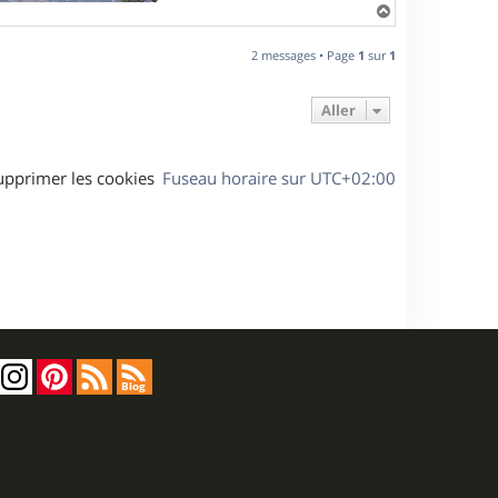
H
a
u
2 messages • Page
1
sur
1
t
Aller
upprimer les cookies
Fuseau horaire sur
UTC+02:00