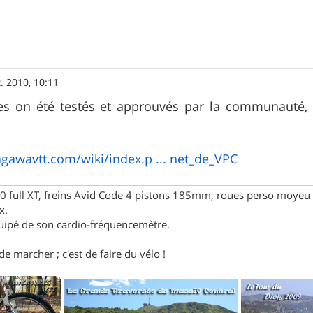
t. 2010, 10:11
ites on été testés et approuvés par la communauté, 
gawavtt.com/wiki/index.p ... net_de_VPC
full XT, freins Avid Code 4 pistons 185mm, roues perso moyeu 
x.
uipé de son cardio-fréquencemètre.
e marcher ; c'est de faire du vélo !