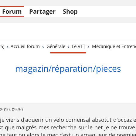
Forum
Partager
Shop
S)
Accueil forum
Générale
Le VTT
Mécanique et Entreti
magazin/réparation/pieces
 2010, 09:30
je viens d'aquerir un velo comensal absotut d'occaz et 
st que malgrés mes recherche sur le net je ne trouve
 me faut ou alors le mec c'est un arnaqueur de premier