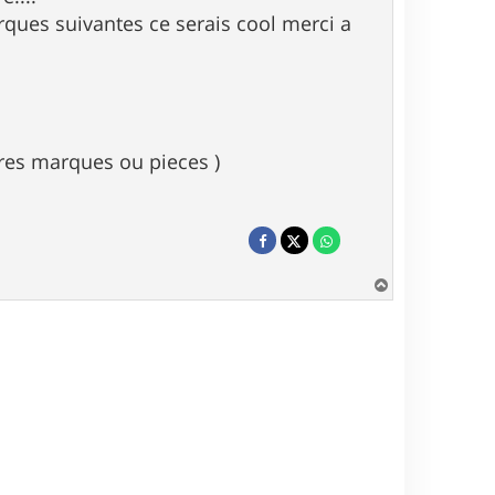
rques suivantes ce serais cool merci a
eures marques ou pieces )
H
a
u
t