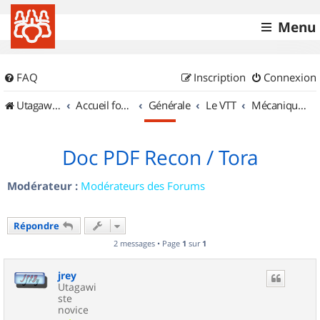
Menu
FAQ
Inscription
Connexion
UtagawaVTT (Randos VTT et VTTAE avec traces GPS)
Accueil forum
Générale
Le VTT
Mécanique et Entretiens
Doc PDF Recon / Tora
Modérateur :
Modérateurs des Forums
Répondre
2 messages • Page
1
sur
1
jrey
Utagawi
ste
novice