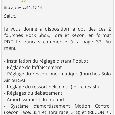
M
30 janv. 2011, 16:14
e
s
Salut,
s
a
g
Je vous donne à disposition la doc des ces 2
e
fourches Rock Shox, Tora et Recon, en format
PDF, le français commence à la page 37. Au
menu
- Installation du réglage distant PopLoc
- Réglage de l’affaissement
- Réglage du ressort pneumatique (fourches Solo
Air ou SA)
- Réglage du ressort hélicoïdal (fourches SL)
- Réglages du débattement
- Amortissement du rebond
- Système d’amortissement Motion Control
(Recon race, 351 et Tora race, 318) et (RECON sl,