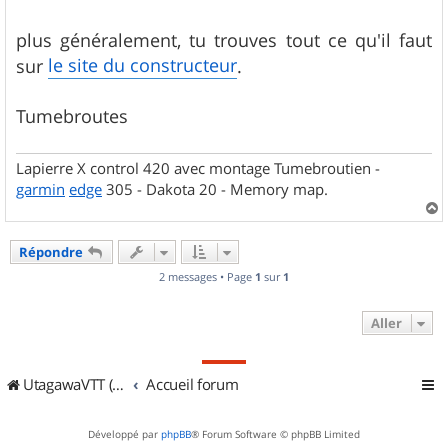
s
a
g
plus généralement, tu trouves tout ce qu'il faut
e
le site du constructeur
sur
.
Tumebroutes
Lapierre X control 420 avec montage Tumebroutien -
garmin
edge
305 - Dakota 20 - Memory map.
a
u
Répondre
t
2 messages • Page
1
sur
1
Aller
UtagawaVTT (Randos VTT et VTTAE avec traces GPS)
Accueil forum
Développé par
phpBB
® Forum Software © phpBB Limited