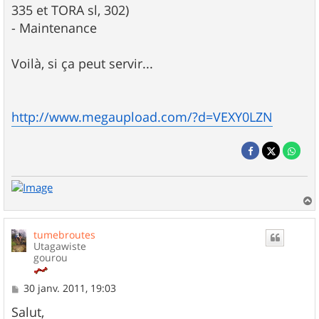
335 et TORA sl, 302)
- Maintenance
Voilà, si ça peut servir...
http://www.megaupload.com/?d=VEXY0LZN
a
u
tumebroutes
t
Utagawiste
gourou
M
30 janv. 2011, 19:03
e
s
Salut,