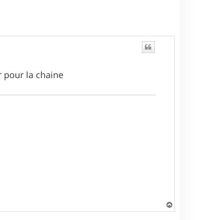
r pour la chaine
H
a
u