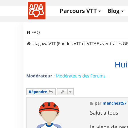
Parcours VTT
Blog
FAQ
UtagawaVTT (Randos VTT et VTTAE avec traces GP
Hui
Modérateur :
Modérateurs des Forums
Répondre
M
par
manchest57
e
s
Salut a tous
s
a
g
Je viens de rec