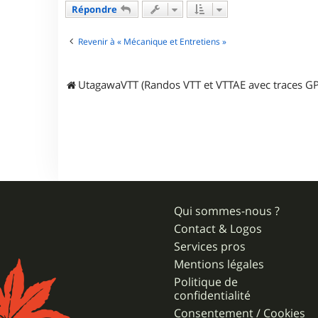
Répondre
n
g
o
Revenir à « Mécanique et Entretiens »
u
s
t
e
UtagawaVTT (Randos VTT et VTTAE avec traces GP
Qui sommes-nous ?
Contact & Logos
Services pros
Mentions légales
Politique de
confidentialité
Consentement / Cookies