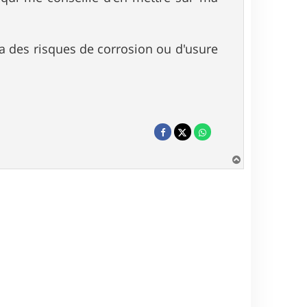
y a des risques de corrosion ou d'usure
H
a
u
t