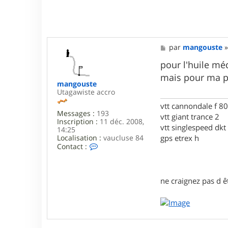
M
par
mangouste
e
s
pour l'huile mé
s
mais pour ma pa
a
mangouste
g
Utagawiste accro
e
vtt cannondale f 8
Messages :
193
vtt giant trance 2
Inscription :
11 déc. 2008,
vtt singlespeed dkt
14:25
gps etrex h
Localisation :
vaucluse 84
C
Contact :
o
n
t
a
ne craignez pas d êt
c
t
e
r
m
a