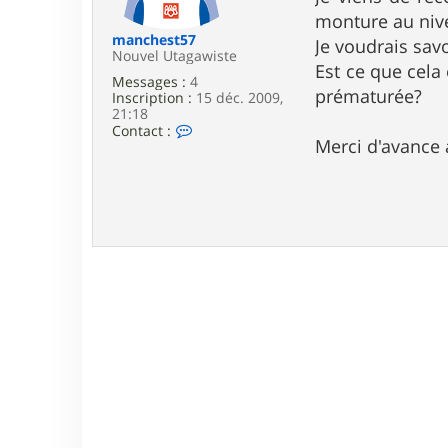
e
monture au nive
manchest57
Je voudrais savo
Nouvel Utagawiste
Est ce que cela 
Messages :
4
prématurée?
Inscription :
15 déc. 2009,
21:18
C
Contact :
Merci d'avance 
o
n
t
a
c
t
e
r
m
a
n
c
h
e
s
t
5
7