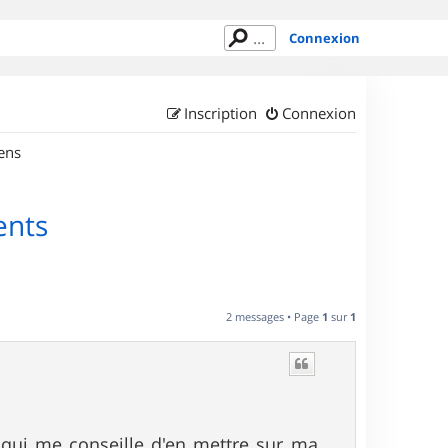
Connexion
Inscription
Connexion
ens
ents
2 messages • Page
1
sur
1
t qui me conseille d'en mettre sur ma