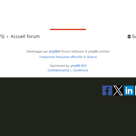
S)
Accueil forum
S
Développé par
phpBB
® Forum Software © phpBB Limited
Traduction française officielle
©
Qiaeru
Optimized by:
phpBB SEO
Confidentialité
|
Conditions