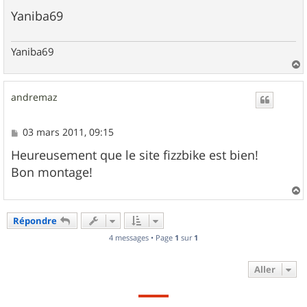
Yaniba69
Yaniba69
a
u
andremaz
t
M
03 mars 2011, 09:15
e
s
Heureusement que le site fizzbike est bien!
s
Bon montage!
a
g
e
a
u
Répondre
t
4 messages • Page
1
sur
1
Aller