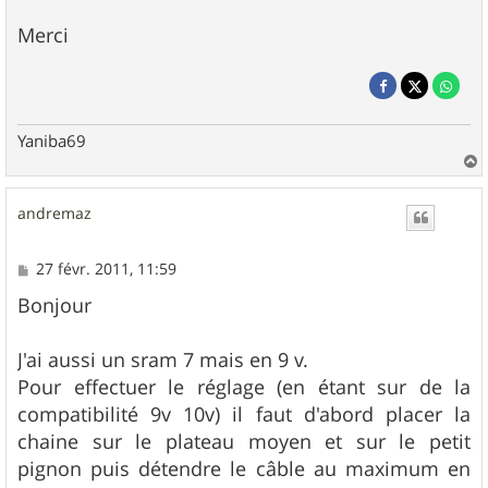
Merci
Yaniba69
a
u
andremaz
t
M
27 févr. 2011, 11:59
e
s
Bonjour
s
a
g
J'ai aussi un sram 7 mais en 9 v.
e
Pour effectuer le réglage (en étant sur de la
compatibilité 9v 10v) il faut d'abord placer la
chaine sur le plateau moyen et sur le petit
pignon puis détendre le câble au maximum en