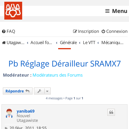
Menu
FAQ
Inscription
Connexion
UtagawaVTT (Randos VTT et VTTAE avec traces GPS)
Accueil forum
Générale
Le VTT
Mécanique et Entretiens
Pb Réglage Dérailleur SRAMX7
Modérateur :
Modérateurs des Forums
Répondre
4 messages • Page
1
sur
1
yaniba69
Nouvel
Utagawiste
M
20 févr. 2011, 18:55