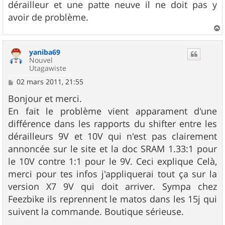
dérailleur et une patte neuve il ne doit pas y
avoir de problème.
a
u
yaniba69
t
Nouvel
Utagawiste
M
02 mars 2011, 21:55
e
s
Bonjour et merci.
s
En fait le problème vient apparament d'une
a
g
différence dans les rapports du shifter entre les
e
dérailleurs 9V et 10V qui n'est pas clairement
annoncée sur le site et la doc SRAM 1.33:1 pour
le 10V contre 1:1 pour le 9V. Ceci explique Celà,
merci pour tes infos j'appliquerai tout ça sur la
version X7 9V qui doit arriver. Sympa chez
Feezbike ils reprennent le matos dans les 15j qui
suivent la commande. Boutique sérieuse.