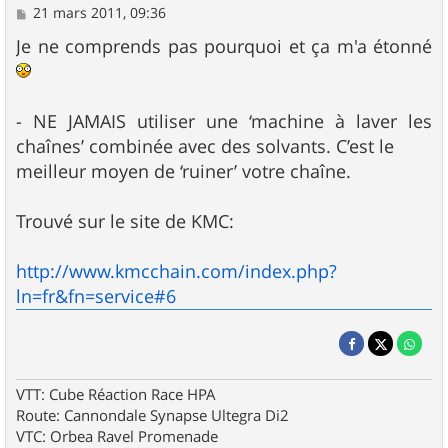
M
21 mars 2011, 09:36
e
s
Je ne comprends pas pourquoi et ça m'a étonné
s
a
g
e
- NE JAMAIS utiliser une ‘machine à laver les
chaînes’ combinée avec des solvants. C’est le
meilleur moyen de ‘ruiner’ votre chaîne.
Trouvé sur le site de KMC:
http://www.kmcchain.com/index.php?
ln=fr&fn=service#6
VTT: Cube Réaction Race HPA
Route: Cannondale Synapse Ultegra Di2
VTC: Orbea Ravel Promenade