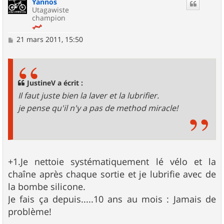
Yannos
t
Utagawiste
champion
M
21 mars 2011, 15:50
e
s
s
a
g
JustineV a écrit :
e
Il faut juste bien la laver et la lubrifier.
je pense qu'il n'y a pas de method miracle!
+1.Je nettoie systématiquement lé vélo et la
chaîne après chaque sortie et je lubrifie avec de
la bombe silicone.
Je fais ça depuis.....10 ans au mois : Jamais de
problème!