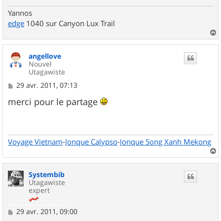
Yannos
edge
1040 sur Canyon Lux Trail
a
u
angellove
t
Nouvel
Utagawiste
M
29 avr. 2011, 07:13
e
s
merci pour le partage
s
a
g
e
Voyage Vietnam
-
Jonque Calypso
-
Jonque Song Xanh Mekong
a
u
Systembib
t
Utagawiste
expert
M
29 avr. 2011, 09:00
e