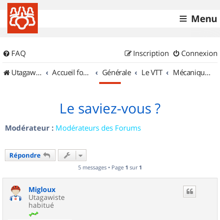
Menu
FAQ
Inscription
Connexion
UtagawaVTT (Randos VTT et VTTAE avec traces GPS)
Accueil forum
Générale
Le VTT
Mécanique et Entretiens
Le saviez-vous ?
Modérateur :
Modérateurs des Forums
Répondre
5 messages • Page
1
sur
1
Migloux
Utagawiste
habitué