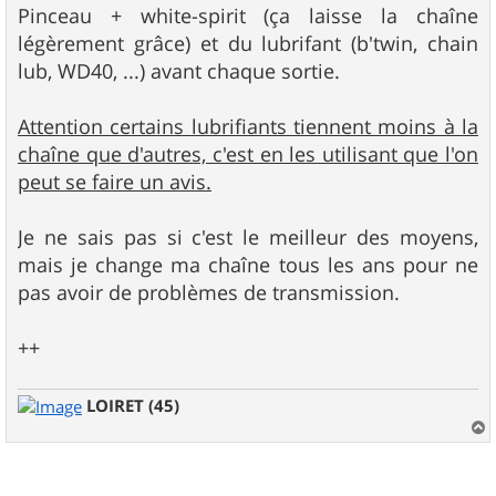
s
Pinceau + white-spirit (ça laisse la chaîne
s
légèrement grâce) et du lubrifant (b'twin, chain
a
g
lub, WD40, ...) avant chaque sortie.
e
Attention certains lubrifiants tiennent moins à la
chaîne que d'autres, c'est en les utilisant que l'on
peut se faire un avis.
Je ne sais pas si c'est le meilleur des moyens,
mais je change ma chaîne tous les ans pour ne
pas avoir de problèmes de transmission.
++
LOIRET (45)
a
u
t