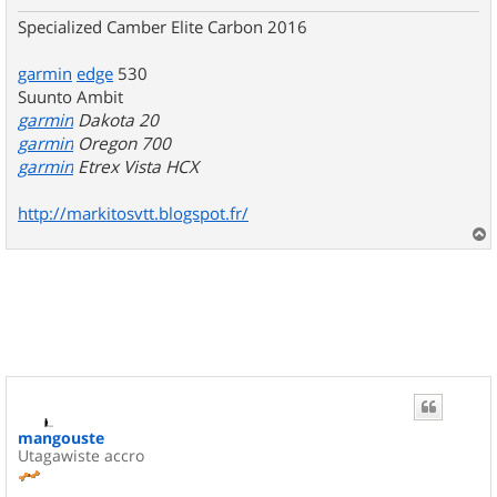
Specialized Camber Elite Carbon 2016
garmin
edge
530
Suunto Ambit
garmin
Dakota 20
garmin
Oregon 700
garmin
Etrex Vista HCX
http://markitosvtt.blogspot.fr/
a
u
t
mangouste
Utagawiste accro