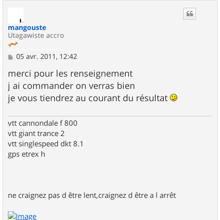
u
t
mangouste
Utagawiste accro
M
05 avr. 2011, 12:42
e
s
merci pour les renseignement
s
j ai commander on verras bien
a
g
je vous tiendrez au courant du résultat
e
vtt cannondale f 800
vtt giant trance 2
vtt singlespeed dkt 8.1
gps etrex h
ne craignez pas d être lent,craignez d être a l arrêt