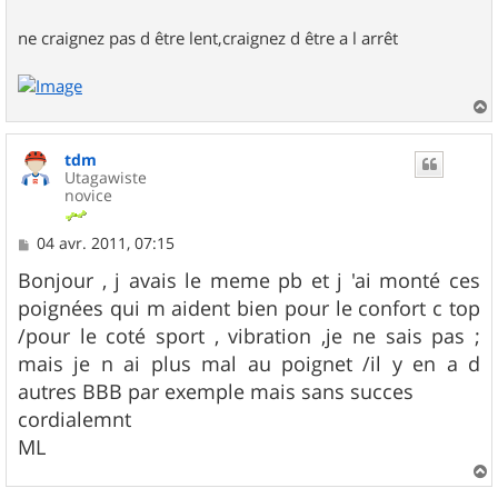
ne craignez pas d être lent,craignez d être a l arrêt
a
u
tdm
t
Utagawiste
novice
M
04 avr. 2011, 07:15
e
s
Bonjour , j avais le meme pb et j 'ai monté ces
s
poignées qui m aident bien pour le confort c top
a
g
/pour le coté sport , vibration ,je ne sais pas ;
e
mais je n ai plus mal au poignet /il y en a d
autres BBB par exemple mais sans succes
cordialemnt
ML
a