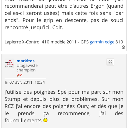
recommanderai peut être d'autres Ergon (quand
celles-ci seront usées) mais cette fois sans "bar
ends". Pour le grip en descente, pas de souci
rencontré jusqu'ici. Cdlt.
Lapierre X-Control 410 modèle 2011 - GPS
garmin
edge
810
a
u
markitos
t
Utagawiste
champion
M
07 avr. 2011, 10:34
e
s
j'utilise des poignées Spé pour ma part sur mon
s
Stump et depuis plus de problèmes. Sur mon
a
g
RCZ j'ai encore des poignées Oury, et dès que je
e
le prends ça recommence, j'ai des
fourmillements