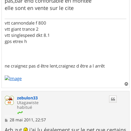
pas,bar end confortable en montée
elle sont en vente sur le cite
vtt cannondale f 800
vtt giant trance 2
vtt singlespeed dkt 8.1
gps etrex h
ne craignez pas d être lent,craignez d être a l arrêt
a
u
zebulon33
t
Utagawiste
habitué
M
28 mai 2011, 22:57
e
s
Arh zut
j'ai lu également sur le net que certains