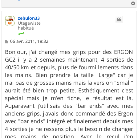
a
u
zebulon33
t
Utagawiste
habitué
M
06 avr. 2011, 18:32
e
s
Bonjour, j'ai changé mes grips pour des ERGON
s
GC2 il y a 2 semaines maintenant, 4 sorties de
a
g
40/50 km et depuis, plus de fourmillements dans
e
les mains. Bien prendre la taille "Large" car je
n'ai pas de grosses mains mais la version "Small"
aurait été bien trop petite. Esthétiquement c'est
spécial mais je m'en fiche, le résultat est là.
Auparavant j'utilisais des "bar ends" avec mes
anciens grips, j'avais donc commandé des Ergon
avec "bar ends" intégré et finalement depuis mes
4 sorties je ne ressens plus le besoin de changer
mes mains de position. Avec le recul j'en