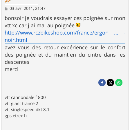
M
03 avr. 2011, 21:47
e
s
bonsoir je voudrais essayer ces poignée sur mon
s
vtt xc car j ai mal au poignée
a
g
http://www.rczbikeshop.com/france/ergon ... -
e
noir.html
avez vous des retour expérience sur le confort
des poignée et du maintien du cintre dans les
descentes
merci
vtt cannondale f 800
vtt giant trance 2
vtt singlespeed dkt 8.1
gps etrex h