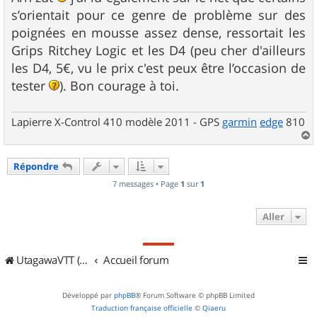
s
s’orientait pour ce genre de problème sur des
a
g
poignées en mousse assez dense, ressortait les
e
Grips Ritchey Logic et les D4 (peu cher d'ailleurs
les D4, 5€, vu le prix c'est peux être l’occasion de
tester
). Bon courage à toi.
Lapierre X-Control 410 modèle 2011 - GPS
garmin
edge
810
a
u
Répondre
t
7 messages • Page
1
sur
1
Aller
UtagawaVTT (Randos VTT et VTTAE avec traces GPS)
Accueil forum
Développé par
phpBB
® Forum Software © phpBB Limited
Traduction française officielle
©
Qiaeru