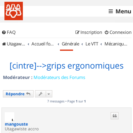
Menu
FAQ
Inscription
Connexion
UtagawaVTT (Randos VTT et VTTAE avec traces GPS)
Accueil forum
Générale
Le VTT
Mécanique et Entretiens
[cintre]-->grips ergonomiques
Modérateur :
Modérateurs des Forums
Répondre
7 messages • Page
1
sur
1
mangouste
Utagawiste accro