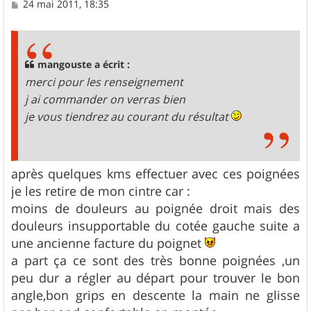
M
24 mai 2011, 18:35
e
s
s
a
g
mangouste a écrit :
e
merci pour les renseignement
j ai commander on verras bien
je vous tiendrez au courant du résultat
après quelques kms effectuer avec ces poignées
je les retire de mon cintre car :
moins de douleurs au poignée droit mais des
douleurs insupportable du cotée gauche suite a
une ancienne facture du poignet
a part ça ce sont des très bonne poignées ,un
peu dur a régler au départ pour trouver le bon
angle,bon grips en descente la main ne glisse