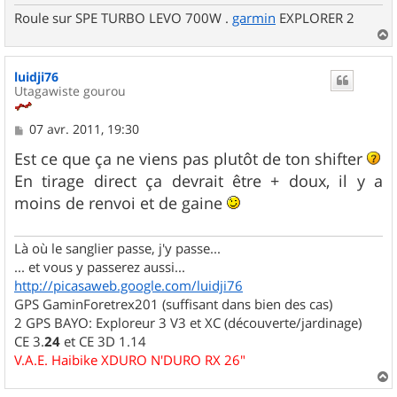
Roule sur SPE TURBO LEVO 700W .
garmin
EXPLORER 2
a
u
luidji76
t
Utagawiste gourou
M
07 avr. 2011, 19:30
e
s
Est ce que ça ne viens pas plutôt de ton shifter
s
En tirage direct ça devrait être + doux, il y a
a
g
moins de renvoi et de gaine
e
Là où le sanglier passe, j'y passe...
... et vous y passerez aussi...
http://picasaweb.google.com/luidji76
GPS GaminForetrex201 (suffisant dans bien des cas)
2 GPS BAYO: Exploreur 3 V3 et XC (découverte/jardinage)
CE 3.
24
et CE 3D 1.14
V.A.E. Haibike XDURO N'DURO RX 26"
a