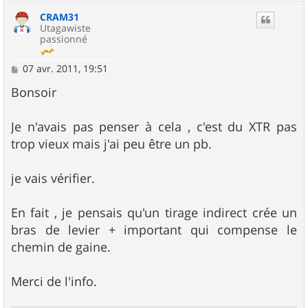
u
CRAM31
t
Utagawiste
passionné
M
07 avr. 2011, 19:51
e
s
Bonsoir
s
a
g
Je n'avais pas penser à cela , c'est du XTR pas
e
trop vieux mais j'ai peu être un pb.
je vais vérifier.
En fait , je pensais qu'un tirage indirect crée un
bras de levier + important qui compense le
chemin de gaine.
Merci de l'info.