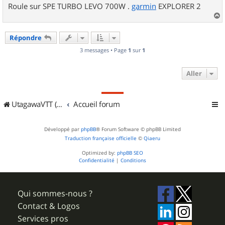
Roule sur SPE TURBO LEVO 700W .
garmin
EXPLORER 2
a
u
Répondre
t
3 messages • Page
1
sur
1
Aller
UtagawaVTT (Randos VTT et VTTAE avec traces GPS)
Accueil forum
Développé par
phpBB
® Forum Software © phpBB Limited
Traduction française officielle
©
Qiaeru
Optimized by:
phpBB SEO
Confidentialité
|
Conditions
Qui sommes-nous ?
Contact & Logos
Services pros