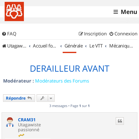
Menu
FAQ
Inscription
Connexion
UtagawaVTT (Randos VTT et VTTAE avec traces GPS)
Accueil forum
Générale
Le VTT
Mécanique et Entretiens
DERAILLEUR AVANT
Modérateur :
Modérateurs des Forums
Répondre
3 messages • Page
1
sur
1
CRAM31
Utagawiste
passionné