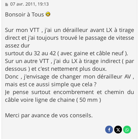
M
07 avr. 2011, 19:13
e
s
Bonsoir à Tous
s
a
g
Sur mon VTT , j'ai un dérailleur avant LX à tirage
e
direct et j'ai toujours trouvé le passage de vitesse
assez dur
surtout du 32 au 42 ( avec gaine et câble neuf ).
Sur un autre VTT , j'ai du LX à tirage indirect ( par
dessous ) et c'est nettement plus doux.
Donc , j'envisage de changer mon dérailleur AV ,
mais est ce aussi simple que cela ?
Je pense surtout encombrement et chemin du
câble voire ligne de chaine ( 50 mm )
Merci par avance de vos conseils.