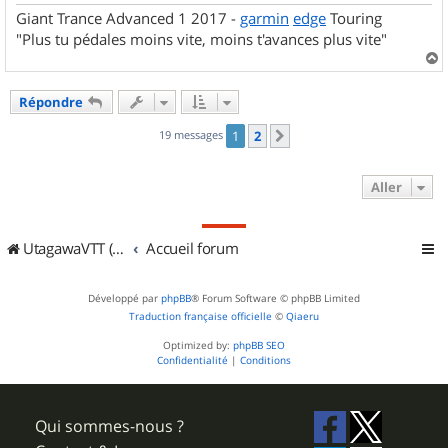
Giant Trance Advanced 1 2017 -
garmin
edge
Touring
"Plus tu pédales moins vite, moins t'avances plus vite"
a
u
Répondre
t
19 messages
1
2
Suivant
Aller
UtagawaVTT (Randos VTT et VTTAE avec traces GPS)
Accueil forum
Développé par
phpBB
® Forum Software © phpBB Limited
Traduction française officielle
©
Qiaeru
Optimized by:
phpBB SEO
Confidentialité
|
Conditions
Qui sommes-nous ?