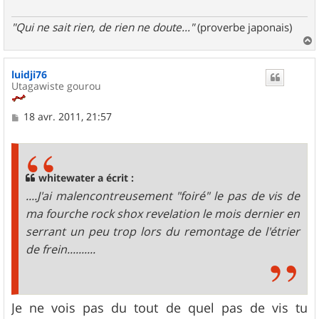
"Qui ne sait rien, de rien ne doute..."
(proverbe japonais)
a
u
luidji76
t
Utagawiste gourou
M
18 avr. 2011, 21:57
e
s
s
a
g
whitewater a écrit :
e
....J'ai malencontreusement "foiré" le pas de vis de
ma fourche rock shox revelation le mois dernier en
serrant un peu trop lors du remontage de l'étrier
de frein..........
Je ne vois pas du tout de quel pas de vis tu