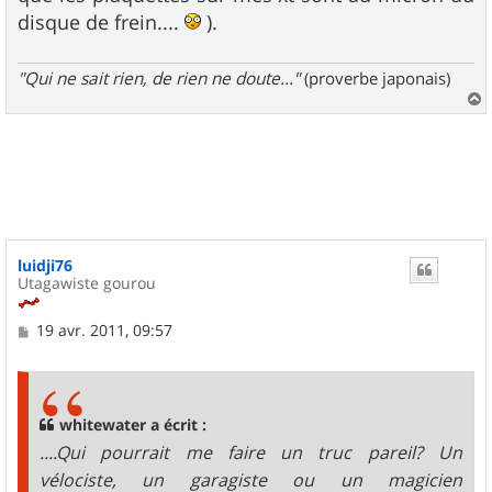
disque de frein....
).
"Qui ne sait rien, de rien ne doute..."
(proverbe japonais)
a
u
t
luidji76
Utagawiste gourou
M
19 avr. 2011, 09:57
e
s
s
a
g
whitewater a écrit :
e
....Qui pourrait me faire un truc pareil? Un
vélociste, un garagiste ou un magicien