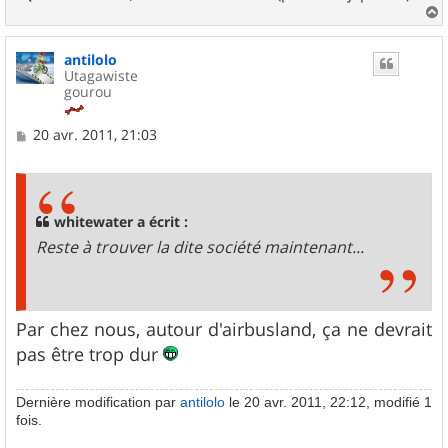
a
u
antilolo
t
Utagawiste
gourou
M
20 avr. 2011, 21:03
e
s
s
a
g
whitewater a écrit :
e
Reste à trouver la dite société maintenant...
Par chez nous, autour d'airbusland, ça ne devrait
pas être trop dur
Dernière modification par
antilolo
le 20 avr. 2011, 22:12, modifié 1
fois.