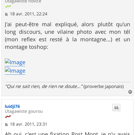
Utagawiste novice
M
18 avr. 2011, 22:24
e
s
J'ai peut-être mal expliqué, alors plutôt qu'un
s
long discours, une vilaine photo avec mon tél
a
g
(mon reflex est resté à la montagne...) et un
e
montage toshop:
"Qui ne sait rien, de rien ne doute..."
(proverbe japonais)
a
u
luidji76
t
Utagawiste gourou
M
18 avr. 2011, 23:31
e
s
Ah oui, c'est une fixation Post Mont, je n'y avais