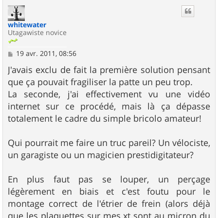
u
t
whitewater
Utagawiste novice
M
19 avr. 2011, 08:56
e
s
J'avais exclu de fait la première solution pensant
s
que ça pouvait fragiliser la patte un peu trop.
a
g
La seconde, j'ai effectivement vu une vidéo
e
internet sur ce procédé, mais là ça dépasse
totalement le cadre du simple bricolo amateur!
Qui pourrait me faire un truc pareil? Un vélociste,
un garagiste ou un magicien prestidigitateur?
En plus faut pas se louper, un perçage
légèrement en biais et c'est foutu pour le
montage correct de l'étrier de frein (alors déjà
que les plaquettes sur mes xt sont au micron du