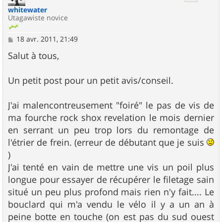
whitewater
Utagawiste novice
M
18 avr. 2011, 21:49
e
s
Salut à tous,
s
a
g
Un petit post pour un petit avis/conseil.
e
J'ai malencontreusement "foiré" le pas de vis de
ma fourche rock shox revelation le mois dernier
en serrant un peu trop lors du remontage de
l'étrier de frein. (erreur de débutant que je suis
)
J'ai tenté en vain de mettre une vis un poil plus
longue pour essayer de récupérer le filetage sain
situé un peu plus profond mais rien n'y fait.... Le
bouclard qui m'a vendu le vélo il y a un an à
peine botte en touche (on est pas du sud ouest