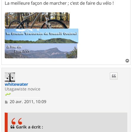
La meilleure façon de marcher ; c'est de faire du vélo !
a
u
t
whitewater
Utagawiste novice
M
20 avr. 2011, 10:09
e
s
s
a
g
Garik a écrit :
e