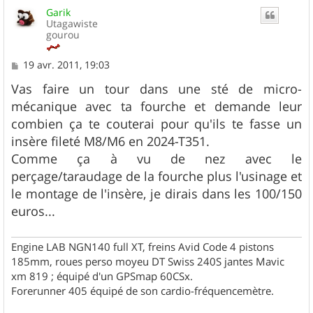
u
Garik
t
Utagawiste
gourou
M
19 avr. 2011, 19:03
e
s
Vas faire un tour dans une sté de micro-
s
mécanique avec ta fourche et demande leur
a
g
combien ça te couterai pour qu'ils te fasse un
e
insère fileté M8/M6 en 2024-T351.
Comme ça à vu de nez avec le
perçage/taraudage de la fourche plus l'usinage et
le montage de l'insère, je dirais dans les 100/150
euros...
Engine LAB NGN140 full XT, freins Avid Code 4 pistons
185mm, roues perso moyeu DT Swiss 240S jantes Mavic
xm 819 ; équipé d'un GPSmap 60CSx.
Forerunner 405 équipé de son cardio-fréquencemètre.