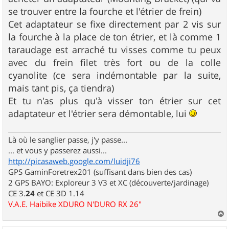
se trouver entre la fourche et l'étrier de frein)
Cet adaptateur se fixe directement par 2 vis sur
la fourche à la place de ton étrier, et là comme 1
taraudage est arraché tu visses comme tu peux
avec du frein filet très fort ou de la colle
cyanolite (ce sera indémontable par la suite,
mais tant pis, ça tiendra)
Et tu n'as plus qu'à visser ton étrier sur cet
adaptateur et l'étrier sera démontable, lui
Là où le sanglier passe, j'y passe...
... et vous y passerez aussi...
http://picasaweb.google.com/luidji76
GPS GaminForetrex201 (suffisant dans bien des cas)
2 GPS BAYO: Exploreur 3 V3 et XC (découverte/jardinage)
CE 3.
24
et CE 3D 1.14
V.A.E. Haibike XDURO N'DURO RX 26"
a