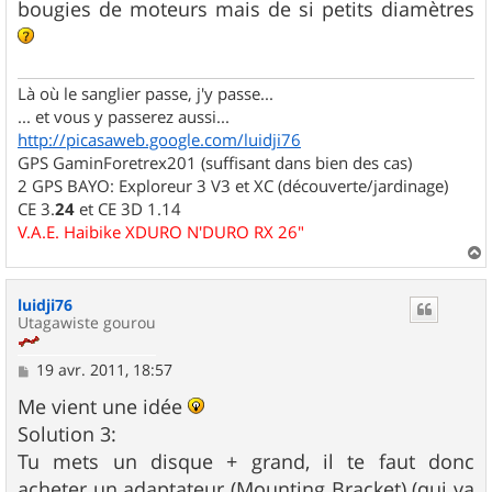
bougies de moteurs mais de si petits diamètres
Là où le sanglier passe, j'y passe...
... et vous y passerez aussi...
http://picasaweb.google.com/luidji76
GPS GaminForetrex201 (suffisant dans bien des cas)
2 GPS BAYO: Exploreur 3 V3 et XC (découverte/jardinage)
CE 3.
24
et CE 3D 1.14
V.A.E. Haibike XDURO N'DURO RX 26"
a
u
luidji76
t
Utagawiste gourou
M
19 avr. 2011, 18:57
e
s
Me vient une idée
s
Solution 3:
a
g
Tu mets un disque + grand, il te faut donc
e
acheter un adaptateur (Mounting Bracket) (qui va