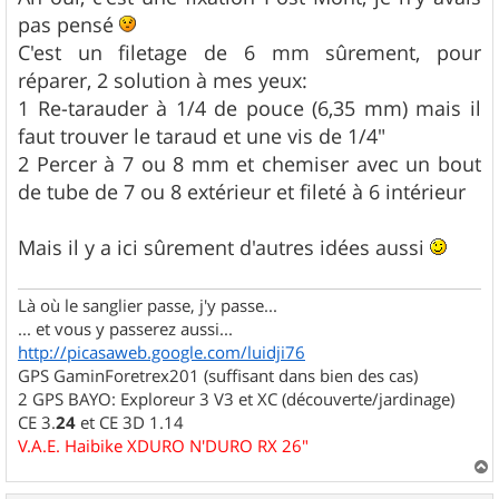
s
pas pensé
a
g
C'est un filetage de 6 mm sûrement, pour
e
réparer, 2 solution à mes yeux:
1 Re-tarauder à 1/4 de pouce (6,35 mm) mais il
faut trouver le taraud et une vis de 1/4"
2 Percer à 7 ou 8 mm et chemiser avec un bout
de tube de 7 ou 8 extérieur et fileté à 6 intérieur
Mais il y a ici sûrement d'autres idées aussi
Là où le sanglier passe, j'y passe...
... et vous y passerez aussi...
http://picasaweb.google.com/luidji76
GPS GaminForetrex201 (suffisant dans bien des cas)
2 GPS BAYO: Exploreur 3 V3 et XC (découverte/jardinage)
CE 3.
24
et CE 3D 1.14
V.A.E. Haibike XDURO N'DURO RX 26"
a