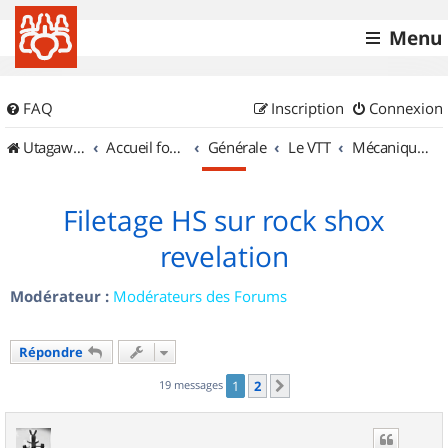
Menu
FAQ
Inscription
Connexion
UtagawaVTT (Randos VTT et VTTAE avec traces GPS)
Accueil forum
Générale
Le VTT
Mécanique et Entretiens
Filetage HS sur rock shox
revelation
Modérateur :
Modérateurs des Forums
Répondre
19 messages
1
2
Suivant