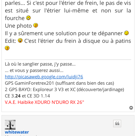
parles... Si c'est pour l'étrier de frein, le pas de vis
est situé sur l'étrier lui-même et non sur la
fourche
Une photo
Il y a sûrement une solution pour te dépanner
Edit:
C'est l'étrier du frein à disque ou à patins
Là où le sanglier passe, j'y passe...
... et vous y passerez aussi...
http://picasaweb.google.com/luidji76
GPS GaminForetrex201 (suffisant dans bien des cas)
2 GPS BAYO: Exploreur 3 V3 et XC (découverte/jardinage)
CE 3.
24
et CE 3D 1.14
V.A.E. Haibike XDURO N'DURO RX 26"
a
u
t
whitewater