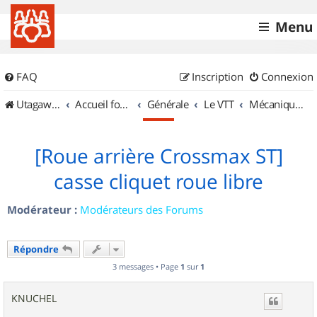
Menu
FAQ
Inscription
Connexion
UtagawaVTT (Randos VTT et VTTAE avec traces GPS)
Accueil forum
Générale
Le VTT
Mécanique et Entretiens
[Roue arrière Crossmax ST]
casse cliquet roue libre
Modérateur :
Modérateurs des Forums
Répondre
3 messages • Page
1
sur
1
KNUCHEL