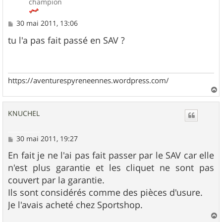
champion
M
30 mai 2011, 13:06
e
s
tu l'a pas fait passé en SAV ?
s
a
g
e
https://aventurespyreneennes.wordpress.com/
a
u
KNUCHEL
t
M
30 mai 2011, 19:27
e
s
En fait je ne l'ai pas fait passer par le SAV car elle
s
n'est plus garantie et les cliquet ne sont pas
a
g
couvert par la garantie.
e
Ils sont considérés comme des pièces d'usure.
Je l'avais acheté chez Sportshop.