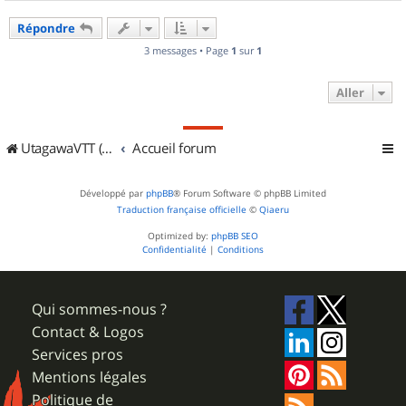
a
u
Répondre
t
3 messages • Page
1
sur
1
Aller
UtagawaVTT (Randos VTT et VTTAE avec traces GPS)
Accueil forum
Développé par
phpBB
® Forum Software © phpBB Limited
Traduction française officielle
©
Qiaeru
Optimized by:
phpBB SEO
Confidentialité
|
Conditions
Qui sommes-nous ?
Contact & Logos
Services pros
Mentions légales
Politique de