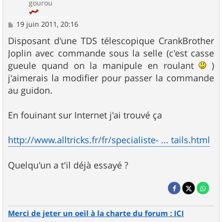
gourou
M
19 juin 2011, 20:16
e
s
Disposant d'une TDS télescopique CrankBrother
s
Joplin avec commande sous la selle (c'est casse
a
g
gueule quand on la manipule en roulant
)
e
j'aimerais la modifier pour passer la commande
au guidon.
En fouinant sur Internet j'ai trouvé ça
http://www.alltricks.fr/fr/specialiste- ... tails.html
Quelqu'un a t'il déjà essayé ?
Merci de jeter un oeil à la charte du forum : ICI