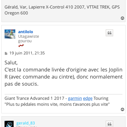
Gérald, Var, Lapierre X-Control 410 2007, VTTAE TREK, GPS
Oregon 600
a
u
antilolo
t
Utagawiste
gourou
M
19 juin 2011, 21:35
e
s
Salut,
s
C'est la commande livrée d'origine avec les Joplin
a
g
R (avec commande au cintre), donc normalement
e
pas de soucis.
Giant Trance Advanced 1 2017 -
garmin
edge
Touring
"Plus tu pédales moins vite, moins t'avances plus vite"
a
u
gerald_83
t