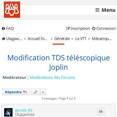
Menu
FAQ
Inscription
Connexion
UtagawaVTT (Randos VTT et VTTAE avec traces GPS)
Accueil forum
Générale
Le VTT
Mécanique et Entretiens
Modification TDS téléscopique
Joplin
Modérateur :
Modérateurs des Forums
Répondre
3 messages • Page
1
sur
1
gerald_83
Utagawiste