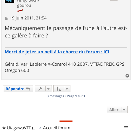
Utagawiste
gourou
M
19 juin 2011, 21:54
e
s
Mécaniquement le passage de l'une à l'autre est-
s
ce galère à faire ?
a
g
e
Merci de jeter un oeil à la charte du forum : ICI
Gérald, Var, Lapierre X-Control 410 2007, VTTAE TREK, GPS
Oregon 600
a
u
Répondre
t
3 messages • Page
1
sur
1
Aller
UtagawaVTT (Randos VTT et VTTAE avec traces GPS)
Accueil forum