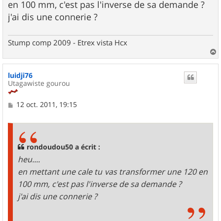
g
en 100 mm, c'est pas l'inverse de sa demande ?
e
j'ai dis une connerie ?
Stump comp 2009 - Etrex vista Hcx
a
u
luidji76
t
Utagawiste gourou
M
12 oct. 2011, 19:15
e
s
s
a
g
rondoudou50 a écrit :
e
heu....
en mettant une cale tu vas transformer une 120 en
100 mm, c'est pas l'inverse de sa demande ?
j'ai dis une connerie ?