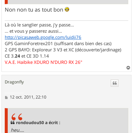
Non non tu as tout bon
Là où le sanglier passe, j'y passe...
... et vous y passerez aussi...
http://picasaweb.google.com/luidji76
GPS GaminForetrex201 (suffisant dans bien des cas)
2 GPS BAYO: Exploreur 3 V3 et XC (découverte/jardinage)
CE 3.
24
et CE 3D 1.14
V.A.E. Haibike XDURO N'DURO RX 26"
a
u
Dragonfly
t
M
12 oct. 2011, 22:10
e
s
s
a
g
rondoudou50 a écrit :
e
heu....