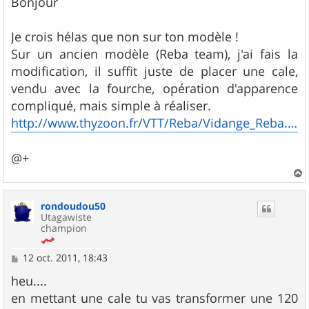
s
Bonjour
s
a
g
Je crois hélas que non sur ton modèle !
e
Sur un ancien modèle (Reba team), j'ai fais la
modification, il suffit juste de placer une cale,
vendu avec la fourche, opération d'apparence
compliqué, mais simple à réaliser.
http://www.thyzoon.fr/VTT/Reba/Vidange_Reba.php
@+
a
u
rondoudou50
t
Utagawiste
champion
M
12 oct. 2011, 18:43
e
s
heu....
s
en mettant une cale tu vas transformer une 120
a