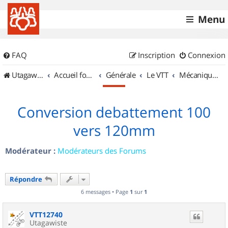
Menu
FAQ
Inscription
Connexion
UtagawaVTT (Randos VTT et VTTAE avec traces GPS)
Accueil forum
Générale
Le VTT
Mécanique et Entretiens
Conversion debattement 100
vers 120mm
Modérateur :
Modérateurs des Forums
Répondre
6 messages • Page
1
sur
1
VTT12740
Utagawiste