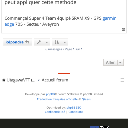
peut appliquer cette methode
a
g
e
Commençal Super 4 Team équipé SRAM X9 - GPS
garmin
edge
705 - Secteur Aveyron
a
u
Répondre
t
6 messages • Page
1
sur
1
Aller
UtagawaVTT (Randos VTT et VTTAE avec traces GPS)
Accueil forum
Développé par
phpBB
® Forum Software © phpBB Limited
Traduction française officielle
©
Qiaeru
Optimized by:
phpBB SEO
Confidentialité
|
Conditions