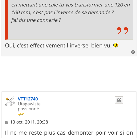
en mettant une cale tu vas transformer une 120 en
100 mm, c'est pas l'inverse de sa demande ?
j'ai dis une connerie ?
Oui, c'est effectivement l'inverse, bien vu.
a
u
t
VTT12740
Utagawiste
passionné
M
13 oct. 2011, 20:38
e
s
Il ne me reste plus cas demonter poir voir si on
s