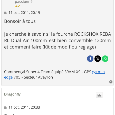
passionné
M
11 oct. 2011, 20:19
e
s
Bonsoir à tous
s
a
g
Je cherche à savoir si la fourche ROCKSHOX REBA
e
RL Dual Air 100mm est bien convertible 120mm
et comment faire (Kit de modif ou reglage)
Commençal Super 4 Team équipé SRAM X9 - GPS
garmin
edge
705 - Secteur Aveyron
a
u
Dragonfly
t
M
11 oct. 2011, 20:33
e