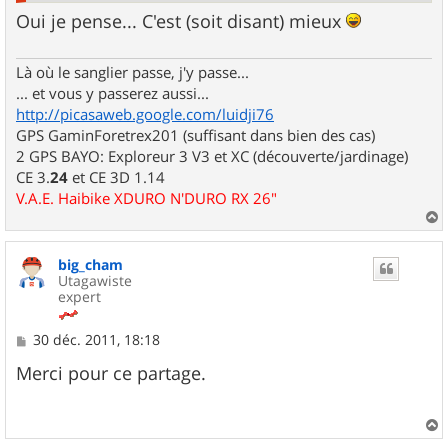
Oui je pense... C'est (soit disant) mieux
Là où le sanglier passe, j'y passe...
... et vous y passerez aussi...
http://picasaweb.google.com/luidji76
GPS GaminForetrex201 (suffisant dans bien des cas)
2 GPS BAYO: Exploreur 3 V3 et XC (découverte/jardinage)
CE 3.
24
et CE 3D 1.14
V.A.E. Haibike XDURO N'DURO RX 26"
a
u
big_cham
t
Utagawiste
expert
M
30 déc. 2011, 18:18
e
s
Merci pour ce partage.
s
a
g
e
a