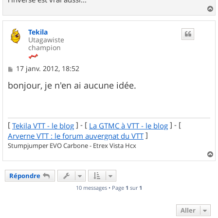
a
u
Tekila
t
Utagawiste
champion
M
17 janv. 2012, 18:52
e
s
bonjour, je n'en ai aucune idée.
s
a
g
e
[
] - [
] - [
Tekila VTT - le blog
La GTMC à VTT - le blog
]
Arverne VTT : le forum auvergnat du VTT
Stumpjumper EVO Carbone - Etrex Vista Hcx
a
u
Répondre
t
10 messages • Page
1
sur
1
Aller