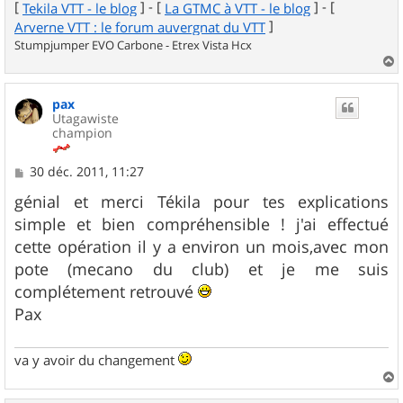
[
] - [
] - [
Tekila VTT - le blog
La GTMC à VTT - le blog
]
Arverne VTT : le forum auvergnat du VTT
Stumpjumper EVO Carbone - Etrex Vista Hcx
a
u
pax
t
Utagawiste
champion
M
30 déc. 2011, 11:27
e
s
génial et merci Tékila pour tes explications
s
simple et bien compréhensible ! j'ai effectué
a
g
cette opération il y a environ un mois,avec mon
e
pote (mecano du club) et je me suis
complétement retrouvé
Pax
va y avoir du changement
a