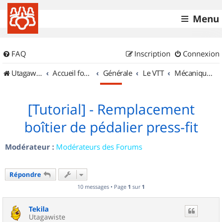
Menu
FAQ
Inscription
Connexion
UtagawaVTT (Randos VTT et VTTAE avec traces GPS)
Accueil forum
Générale
Le VTT
Mécanique et Entretiens
[Tutorial] - Remplacement
boîtier de pédalier press-fit
Modérateur :
Modérateurs des Forums
Répondre
10 messages • Page
1
sur
1
Tekila
Utagawiste