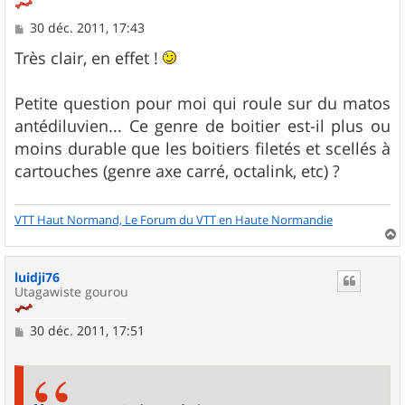
M
30 déc. 2011, 17:43
e
s
Très clair, en effet !
s
a
g
Petite question pour moi qui roule sur du matos
e
antédiluvien... Ce genre de boitier est-il plus ou
moins durable que les boitiers filetés et scellés à
cartouches (genre axe carré, octalink, etc) ?
VTT Haut Normand, Le Forum du VTT en Haute Normandie
a
u
luidji76
t
Utagawiste gourou
M
30 déc. 2011, 17:51
e
s
s
a
g