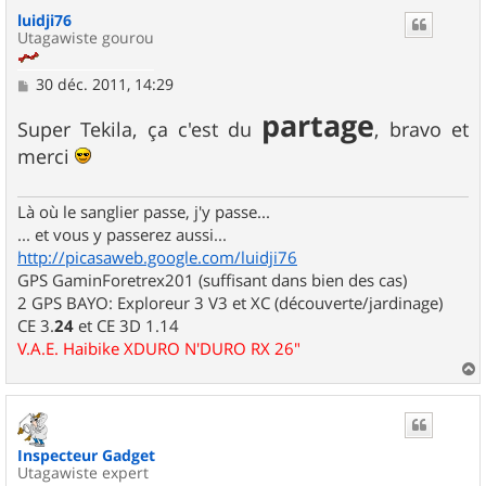
u
luidji76
t
Utagawiste gourou
M
30 déc. 2011, 14:29
e
partage
s
Super Tekila, ça c'est du
, bravo et
s
a
merci
g
e
Là où le sanglier passe, j'y passe...
... et vous y passerez aussi...
http://picasaweb.google.com/luidji76
GPS GaminForetrex201 (suffisant dans bien des cas)
2 GPS BAYO: Exploreur 3 V3 et XC (découverte/jardinage)
CE 3.
24
et CE 3D 1.14
V.A.E. Haibike XDURO N'DURO RX 26"
a
u
t
Inspecteur Gadget
Utagawiste expert