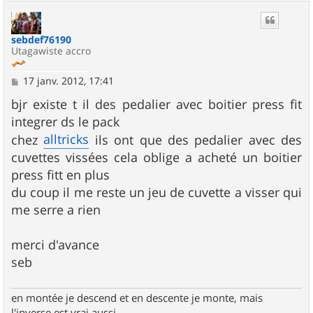
u
t
sebdef76190
Utagawiste accro
M
17 janv. 2012, 17:41
e
s
bjr existe t il des pedalier avec boitier press fit
s
integrer ds le pack
a
g
alltricks
chez
ils ont que des pedalier avec des
e
cuvettes vissées cela oblige a acheté un boitier
press fitt en plus
du coup il me reste un jeu de cuvette a visser qui
me serre a rien
merci d'avance
seb
en montée je descend et en descente je monte, mais
l'inverse est vrai aussi...