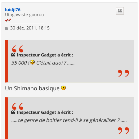
u
luidji76
t
Utagawiste gourou
M
30 déc. 2011, 18:15
e
s
s
a
g
Inspecteur Gadget a écrit :
e
35 000 !
C'était quoi ? ......
Un Shimano basique
Inspecteur Gadget a écrit :
.....ce genre de boitier tend-il à se généraliser ? .....