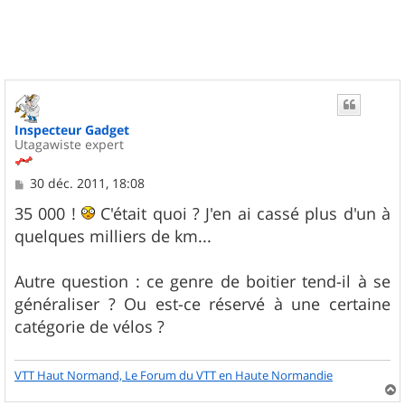
t
Inspecteur Gadget
Utagawiste expert
M
30 déc. 2011, 18:08
e
s
35 000 !
C'était quoi ? J'en ai cassé plus d'un à
s
quelques milliers de km...
a
g
e
Autre question : ce genre de boitier tend-il à se
généraliser ? Ou est-ce réservé à une certaine
catégorie de vélos ?
VTT Haut Normand, Le Forum du VTT en Haute Normandie
a