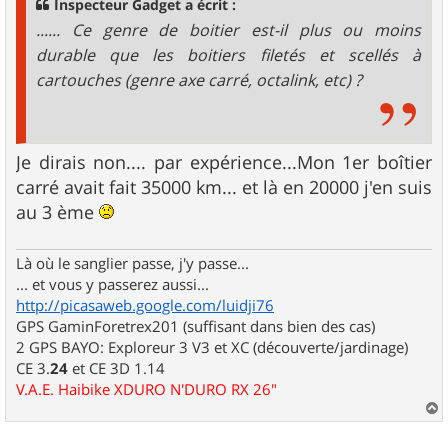
Inspecteur Gadget a écrit :
e
...... Ce genre de boitier est-il plus ou moins
durable que les boitiers filetés et scellés à
cartouches (genre axe carré, octalink, etc) ?
Je dirais non.... par expérience...Mon 1er boîtier
carré avait fait 35000 km... et là en 20000 j'en suis
au 3 ème
Là où le sanglier passe, j'y passe...
... et vous y passerez aussi...
http://picasaweb.google.com/luidji76
GPS GaminForetrex201 (suffisant dans bien des cas)
2 GPS BAYO: Exploreur 3 V3 et XC (découverte/jardinage)
CE 3.
24
et CE 3D 1.14
V.A.E. Haibike XDURO N'DURO RX 26"
a
u