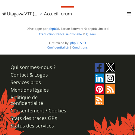
UtagawaVTT (Randos VTT et VTTAE avec traces GPS)
Accueil forum
Développé par
phpBB
® Forum Software © phpBB Limited
Traduction française officielle
©
Qiaeru
Optimized by:
phpBB SEO
Confidentialité
|
Conditions
Qui sommes-nous ?
Contact & Logos
Services pros
Mentions légales
Politique de
confidentialité
Consentement / Cookies
Stats des traces GPX
Status des services