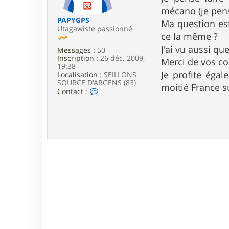
e
mécano (je pens
PAPYGPS
Ma question est
Utagawiste passionné
ce la même ?
J'ai vu aussi qu
Messages :
50
Inscription :
26 déc. 2009,
Merci de vos co
19:38
Je profite égal
Localisation :
SEILLONS
SOURCE D'ARGENS (83)
moitié France s
C
Contact :
o
n
t
a
c
t
e
r
P
A
P
Y
G
P
S