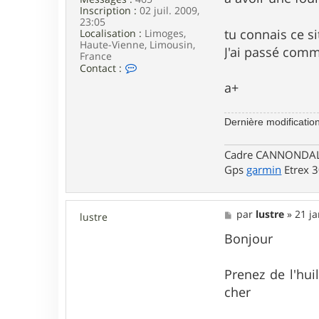
Inscription :
02 juil. 2009,
23:05
tu connais ce si
Localisation :
Limoges,
Haute-Vienne, Limousin,
J'ai passé comm
France
C
Contact :
o
a+
n
t
a
Dernière modificatio
c
t
e
Cadre CANNONDALE 
r
n
Gps
garmin
Etrex 
o
n
o
M
par
lustre
»
21 ja
.
lustre
e
v
s
Bonjour
t
s
t
a
8
g
7
Prenez de l'hui
e
cher