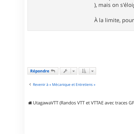
a
), mais on s'éloi
s
c
a
À la limite, pou
l
t
r
i
a
l
Répondre
Revenir à « Mécanique et Entretiens »
UtagawaVTT (Randos VTT et VTTAE avec traces GP