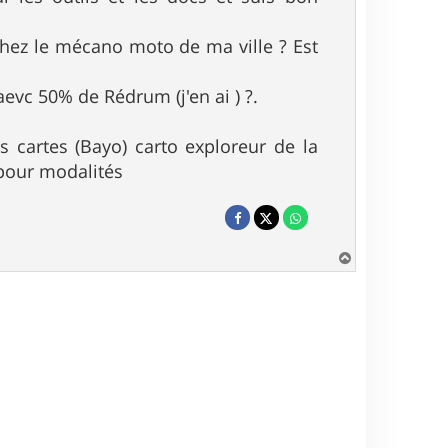
 chez le mécano moto de ma ville ? Est
aevc 50% de Rédrum (j'en ai ) ?.
es cartes (Bayo) carto exploreur de la
 pour modalités
H
a
u
t