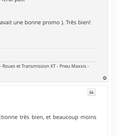
 avait une bonne promo ). Très bien!
oues et Transmission XT - Pneu Maxxis -
H
a
u
t
nctionne très bien, et beaucoup moins