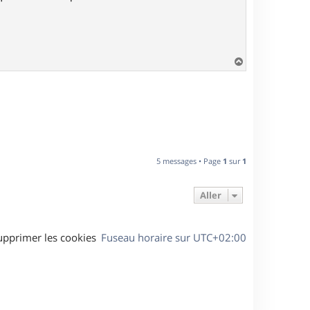
H
a
u
t
5 messages • Page
1
sur
1
Aller
upprimer les cookies
Fuseau horaire sur
UTC+02:00