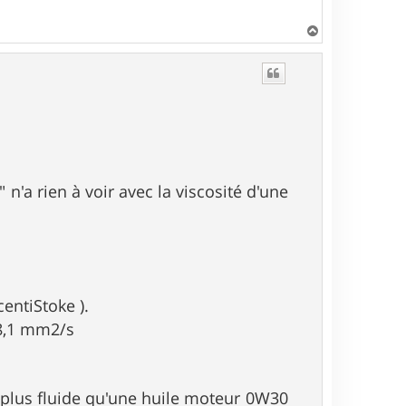
H
a
u
t
n'a rien à voir avec la viscosité d'une
centiStoke ).
28,1 mm2/s
plus fluide qu'une huile moteur 0W30