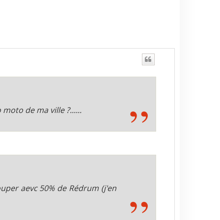
moto de ma ville ?......
 couper aevc 50% de Rédrum (j'en