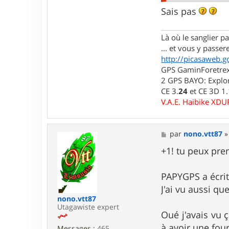
i
d
Sais pas
j
i
7
Là où le sanglier pas
6
... et vous y passere
http://picasaweb.g
GPS GaminForetrex2
2 GPS BAYO: Explor
CE 3.
24
et CE 3D 1
V.A.E. Haibike XD
M
par
nono.vtt87
e
s
+1! tu peux pre
s
a
g
PAPYGPS a écrit
e
J'ai vu aussi qu
nono.vtt87
Utagawiste expert
Oué j'avais vu ç
à avoir une fou
Messages :
465