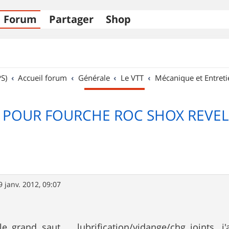
Forum
Partager
Shop
S)
Accueil forum
Générale
Le VTT
Mécanique et Entreti
 POUR FOURCHE ROC SHOX REVE
9 janv. 2012, 09:07
le grand saut ... lubrification/vidange/chg joints...j