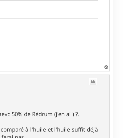
H
a
u
t
aevc 50% de Rédrum (j'en ai ) ?.
omparé à l'huile et l'huile suffit déjà
ferai pas.