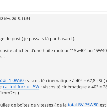
12 févr. 2015, 11:54
ge de post ( je passais là par hasard ).
scosité affichée d'une huile moteur "15w40" ou "5W40" 
...
obil 1 0W30
: viscosité cinématique à 40° = 67,8 cSt ( 
castrol fork oil 5W
he
: viscosité cinématique à 40° = 
= 1mm2/s )
total BV 75W80
uiles de boîtes de vitesses ( de la
est 