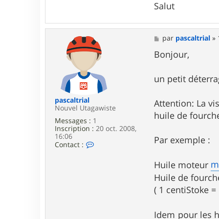
Salut
M
par
pascaltrial
»
e
s
Bonjour,
s
a
g
un petit déterra
e
pascaltrial
Attention: La vi
Nouvel Utagawiste
huile de fourche
Messages :
1
Inscription :
20 oct. 2008,
16:06
Par exemple :
C
Contact :
o
n
m
Huile moteur
t
a
Huile de fourc
c
( 1 centiStoke 
t
e
r
Idem pour les h
p