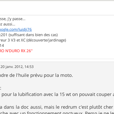
se, j'y passe...
z aussi...
oogle.com/luidji76
01 (suffisant dans bien des cas)
eur 3 V3 et XC (découverte/jardinage)
.14
URO N'DURO RX 26"
»
20 janv. 2012, 14:53
ndre de l'huile prévu pour la moto.
:
e pour la lubification avec la 15 wt on pouvait couper 
a dans la doc aussi, mais le redrum c'est plutôt cher c
rche avec un fonctionnement onctueux. Perso je ne le 