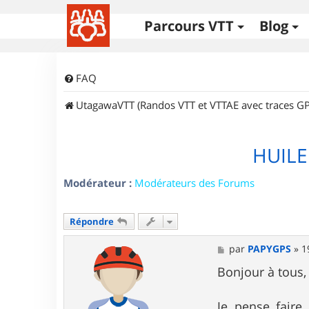
Parcours VTT
Blog
FAQ
UtagawaVTT (Randos VTT et VTTAE avec traces GP
HUILE
Modérateur :
Modérateurs des Forums
Répondre
M
par
PAPYGPS
»
1
e
s
Bonjour à tous,
s
a
g
Je pense faire 