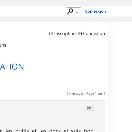
Connexion
Inscription
Connexion
ens
LATION
5 messages • Page
1
sur
1
'ai les outils et les docs et suis bon