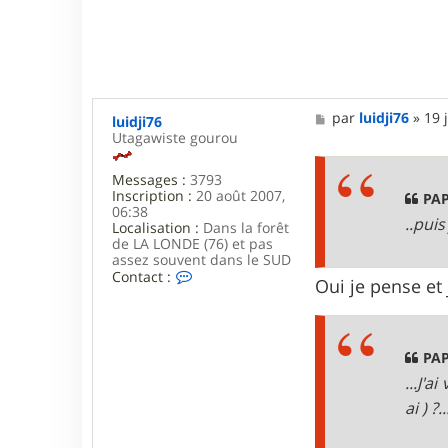
M
par
luidji76
»
19 
luidji76
e
Utagawiste gourou
s
s
Messages :
3793
a
Inscription :
20 août 2007,
g
PAP
06:38
e
..pui
Localisation :
Dans la forêt
de LA LONDE (76) et pas
assez souvent dans le SUD
C
Contact :
Oui je pense et
o
n
t
a
c
PAP
t
...J'
e
r
ai ) ?..
l
u