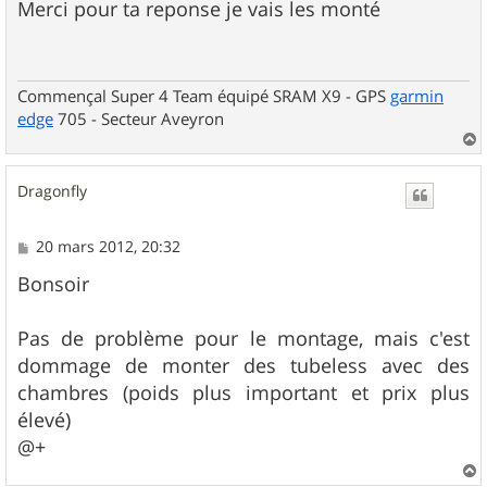
s
Merci pour ta reponse je vais les monté
s
a
g
e
Commençal Super 4 Team équipé SRAM X9 - GPS
garmin
edge
705 - Secteur Aveyron
a
u
Dragonfly
t
M
20 mars 2012, 20:32
e
s
Bonsoir
s
a
g
Pas de problème pour le montage, mais c'est
e
dommage de monter des tubeless avec des
chambres (poids plus important et prix plus
élevé)
@+
a