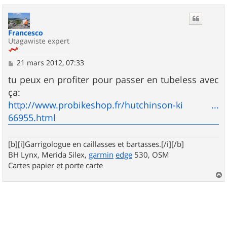
u
t
Francesco
Utagawiste expert
M
21 mars 2012, 07:33
e
s
tu peux en profiter pour passer en tubeless avec
s
ça:
a
g
http://www.probikeshop.fr/hutchinson-ki ...
e
66955.html
[b][i]Garrigologue en caillasses et bartasses.[/i][/b]
BH Lynx, Merida Silex,
garmin
edge
530, OSM
Cartes papier et porte carte
a
u
t