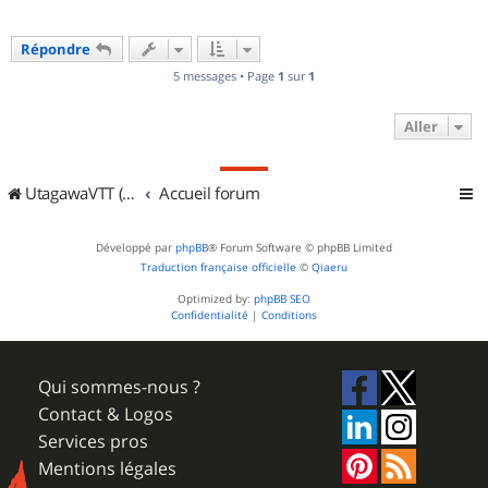
Répondre
5 messages • Page
1
sur
1
Aller
UtagawaVTT (Randos VTT et VTTAE avec traces GPS)
Accueil forum
Développé par
phpBB
® Forum Software © phpBB Limited
Traduction française officielle
©
Qiaeru
Optimized by:
phpBB SEO
Confidentialité
|
Conditions
Qui sommes-nous ?
Contact & Logos
Services pros
Mentions légales