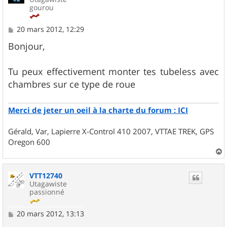
gourou
M
20 mars 2012, 12:29
e
s
Bonjour,
s
a
g
Tu peux effectivement monter tes tubeless avec
e
chambres sur ce type de roue
Merci de jeter un oeil à la charte du forum : ICI
Gérald, Var, Lapierre X-Control 410 2007, VTTAE TREK, GPS
Oregon 600
a
u
VTT12740
t
Utagawiste
passionné
M
20 mars 2012, 13:13
e