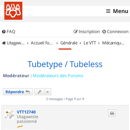
Menu
FAQ
Inscription
Connexion
UtagawaVTT (Randos VTT et VTTAE avec traces GPS)
Accueil forum
Générale
Le VTT
Mécanique et Entretiens
Tubetype / Tubeless
Modérateur :
Modérateurs des Forums
Répondre
5 messages • Page
1
sur
1
VTT12740
Utagawiste
passionné