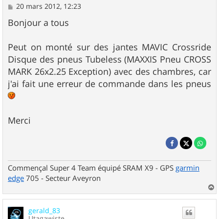
M
20 mars 2012, 12:23
e
s
Bonjour a tous
s
a
g
Peut on monté sur des jantes MAVIC Crossride
e
Disque des pneus Tubeless (MAXXIS Pneu CROSS
MARK 26x2.25 Exception) avec des chambres, car
j'ai fait une erreur de commande dans les pneus
Merci
Commençal Super 4 Team équipé SRAM X9 - GPS
garmin
edge
705 - Secteur Aveyron
a
u
gerald_83
t
Utagawiste