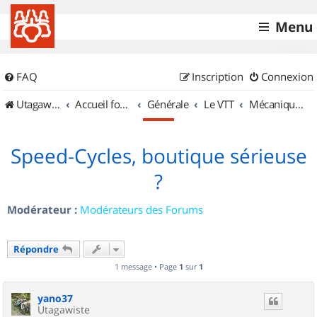
Menu
FAQ
Inscription
Connexion
UtagawaVTT (Randos VTT et VTTAE avec traces GPS)
Accueil forum
Générale
Le VTT
Mécanique et Entretiens
Speed-Cycles, boutique sérieuse
?
Modérateur :
Modérateurs des Forums
Répondre
1 message • Page
1
sur
1
yano37
Utagawiste