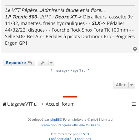
Le VTT Pépère...Admirer la faune et la flore...
LP Tecnic 500
- 2011 :
Deore XT
->
Dérailleurs, cassette 9v
11/32, manettes, freins hydrauliques - -
SLX
->
Pédalier
44/32/22, disques - - Fourche Rock Shox Tora TK 100mm - -
Selle SDG Bel-Air - Pédales à picots Dartmoor Pro - Poignées
Ergon GP1
a
u
Répondre
t
1 message • Page
1
sur
1
Aller
UtagawaVTT (Randos VTT et VTTAE avec traces GPS)
Accueil forum
Développé par
phpBB
® Forum Software © phpBB Limited
Traduction française officielle
©
Qiaeru
Optimized by:
phpBB SEO
Confidentialité
|
Conditions