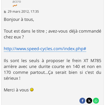
accro
M
29 mars 2012, 17:35
e
s
Bonjour à tous,
s
a
g
Tout est dans le titre ; avez-vous déjà commandé
e
chez eux ?
http://www.speed-cycles.com/index.php#
Ils sont les seuls à proposer le frein XT M785
arrière avec une durite courte en 140 et non en
170 comme partout...Ça serait bien si c'est du
sérieux !
Merci à vous