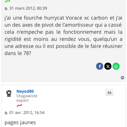
M
31 mars 2012, 00:39
e
s
j'ai une fourche hurrycat Vorace xc carbon et j'ai
s
un des axes de pivot de l'amortisseur qui a cassé
a
g
cela n'empeche pas le fonctionnement mais la
e
rigidité est moins au rendez vous, quelqu'un a
une adresse ou il est possible de le faire réusiner
dans le 78?
a
u
Neyod80
t
Utagawiste
expert
M
01 avr. 2012, 16:54
e
s
pages jaunes
s