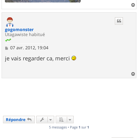
a
u
t
gogomonster
Utagawiste habitué
M
07 avr. 2012, 19:04
e
s
je vais regarder ca, merci
s
a
g
e
a
u
t
Répondre
5 messages • Page
1
sur
1