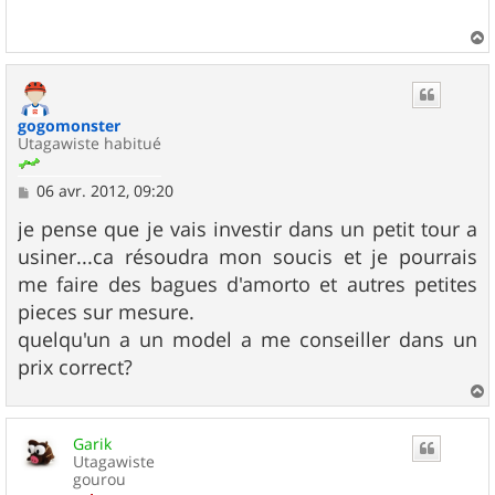
a
g
e
a
u
t
gogomonster
Utagawiste habitué
M
06 avr. 2012, 09:20
e
s
je pense que je vais investir dans un petit tour a
s
usiner...ca résoudra mon soucis et je pourrais
a
g
me faire des bagues d'amorto et autres petites
e
pieces sur mesure.
quelqu'un a un model a me conseiller dans un
prix correct?
a
u
Garik
t
Utagawiste
gourou