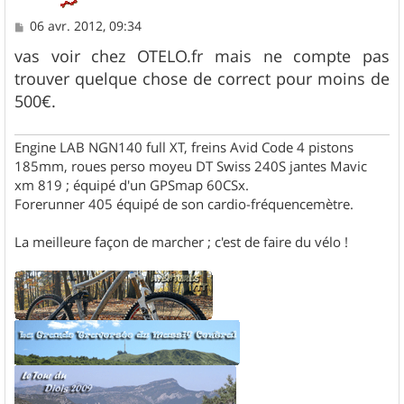
M
06 avr. 2012, 09:34
e
s
vas voir chez OTELO.fr mais ne compte pas
s
trouver quelque chose de correct pour moins de
a
g
500€.
e
Engine LAB NGN140 full XT, freins Avid Code 4 pistons
185mm, roues perso moyeu DT Swiss 240S jantes Mavic
xm 819 ; équipé d'un GPSmap 60CSx.
Forerunner 405 équipé de son cardio-fréquencemètre.
La meilleure façon de marcher ; c'est de faire du vélo !