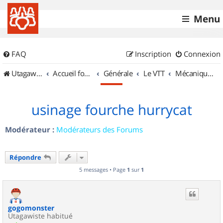
Menu
FAQ
Inscription
Connexion
UtagawaVTT (Randos VTT et VTTAE avec traces GPS)
Accueil forum
Générale
Le VTT
Mécanique et Entretiens
usinage fourche hurrycat
Modérateur :
Modérateurs des Forums
Répondre
5 messages • Page
1
sur
1
gogomonster
Utagawiste habitué