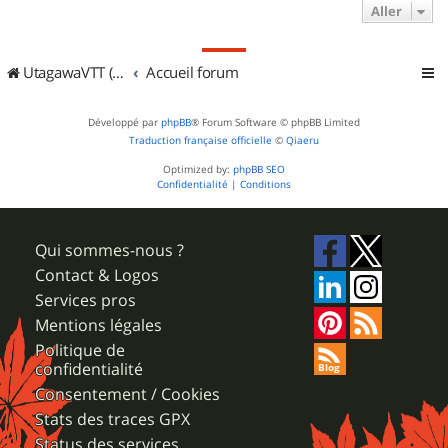
Aller
UtagawaVTT (Randos VTT et VTTAE avec traces GPS)
Accueil forum
Développé par
phpBB
® Forum Software © phpBB Limited
Traduction française officielle
©
Qiaeru
Optimized by:
phpBB SEO
Confidentialité
|
Conditions
Qui sommes-nous ?
Contact & Logos
Services pros
Mentions légales
Politique de
confidentialité
Consentement / Cookies
Stats des traces GPX
Status des services