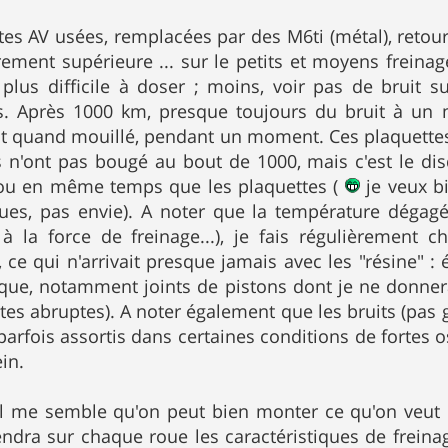
tes AV usées, remplacées par des M6ti (métal), retour
ement supérieure ... sur le petits et moyens frein
 plus difficile à doser ; moins, voir pas de bruit s
. Après 1000 km, presque toujours du bruit à un 
it quand mouillé, pendant un moment. Ces plaquettes
es n'ont pas bougé au bout de 1000, mais c'est le di
ou en même temps que les plaquettes (
je veux bi
sques, pas envie). A noter que la température déga
 à la force de freinage...), je fais régulièrement
, ce qui n'arrivait presque jamais avec les "résine" 
ue, notamment joints de pistons dont je ne donnera
es abruptes). A noter également que les bruits (pas 
parfois assortis dans certaines conditions de fortes 
in.
il me semble qu'on peut bien monter ce qu'on veu
endra sur chaque roue les caractéristiques de freina