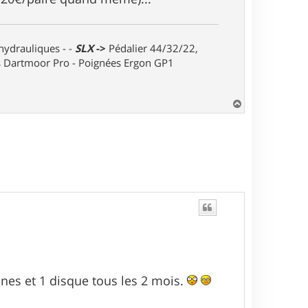
 hydrauliques - -
SLX
->
Pédalier 44/32/22,
ts Dartmoor Pro - Poignées Ergon GP1
H
a
u
t
nes et 1 disque tous les 2 mois.