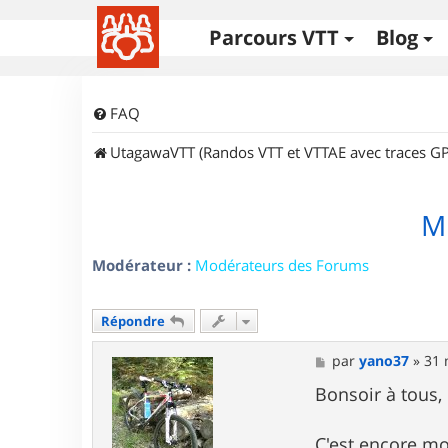
Parcours VTT
Blog
FAQ
UtagawaVTT (Randos VTT et VTTAE avec traces GP
Mi
Modérateur :
Modérateurs des Forums
Répondre
M
par
yano37
»
31 
e
s
Bonsoir à tous,
s
a
g
C'est encore mo