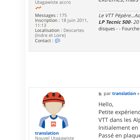
b
Utagawiste accro
r
o
Le VTT Pépère...Adm
Messages :
175
u
Inscription :
18 juin 2011,
t
LP Tecnic 500
- 20
11:13
e
disques - - Fourch
Localisation :
Descartes
s
(Indre et Loire)
C
Contact :
o
n
t
a
c
t
e
r
y
a
M
par
translation
n
e
o
s
Hello,
3
s
7
Petite expérien
a
g
VTT dans les Al
e
Initialement en
translation
Passé en plaquet
Nouvel Utagawiste