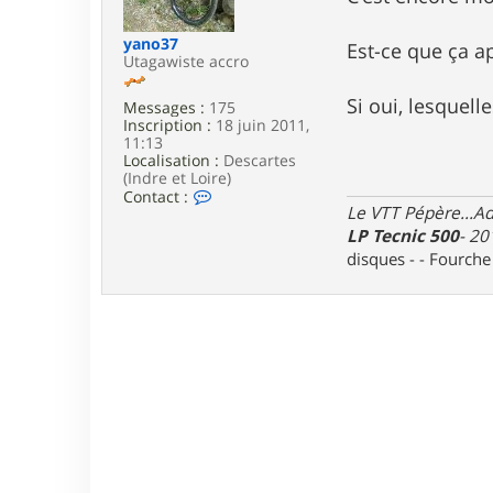
e
yano37
Est-ce que ça ap
Utagawiste accro
Si oui, lesquelle
Messages :
175
Inscription :
18 juin 2011,
11:13
Localisation :
Descartes
(Indre et Loire)
C
Contact :
Le VTT Pépère...Adm
o
n
LP Tecnic 500
- 20
t
disques - - Fourch
a
c
t
e
r
y
a
n
o
3
7