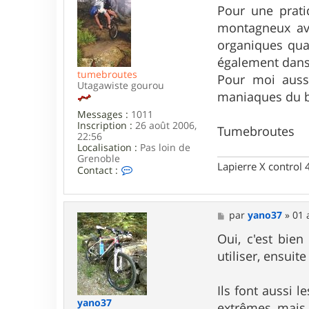
t
s
Pour une pratiq
e
s
montagneux ave
r
a
y
g
organiques quan
a
e
également dans
n
o
tumebroutes
Pour moi aussi
3
Utagawiste gourou
maniaques du br
7
Messages :
1011
Inscription :
26 août 2006,
Tumebroutes
22:56
Localisation :
Pas loin de
Grenoble
Lapierre X control
C
Contact :
o
n
t
a
M
par
yano37
»
01 
c
e
t
s
Oui, c'est bien
e
s
utiliser, ensuit
r
a
t
g
u
e
Ils font aussi 
m
e
yano37
extrêmes, mais 