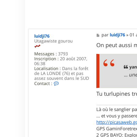
M
par
luidji76
»
01 
luidji76
e
Utagawiste gourou
s
On peut aussi me
s
Messages :
3793
a
Inscription :
20 août 2007,
g
06:38
e
yan
Localisation :
Dans la forêt
de LA LONDE (76) et pas
... un
assez souvent dans le SUD
C
Contact :
o
n
Tu turlupines t
t
a
c
Là où le sanglier pas
t
... et vous y passere
e
r
http://picasaweb.g
l
GPS GaminForetrex2
u
2 GPS BAYO: Explor
i