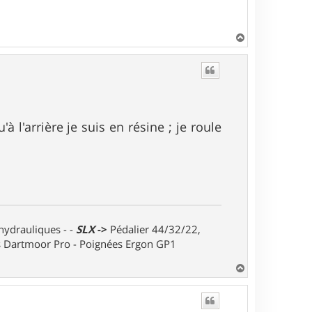
H
a
u
t
u'à l'arrière je suis en résine ; je roule
 hydrauliques - -
SLX
->
Pédalier 44/32/22,
ts Dartmoor Pro - Poignées Ergon GP1
H
a
u
t