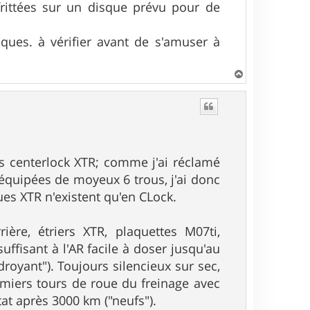
frittées sur un disque prévu pour de
ques. à vérifier avant de s'amuser à
H
a
u
t
ues centerlock XTR; comme j'ai réclamé
 équipées de moyeux 6 trous, j'ai donc
ues XTR n'existent qu'en CLock.
ière, étriers XTR, plaquettes M07ti,
fisant à l'AR facile à doser jusqu'au
droyant"). Toujours silencieux sur sec,
emiers tours de roue du freinage avec
tat après 3000 km ("neufs").