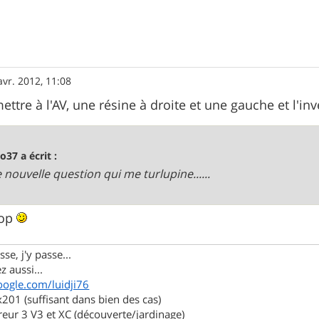
avr. 2012, 11:08
ttre à l'AV, une résine à droite et une gauche et l'inve
o37 a écrit :
e nouvelle question qui me turlupine......
rop
se, j'y passe...
z aussi...
oogle.com/luidji76
01 (suffisant dans bien des cas)
eur 3 V3 et XC (découverte/jardinage)