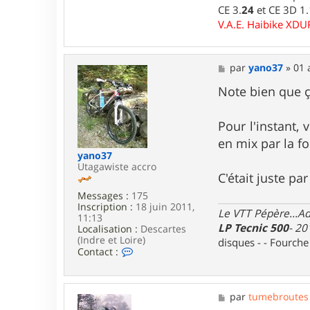
CE 3.
24
et CE 3D 1
d
j
V.A.E. Haibike XD
i
7
6
M
par
yano37
»
01 
e
s
Note bien que 
s
a
g
Pour l'instant, v
e
en mix par la f
yano37
Utagawiste accro
C'était juste pa
Messages :
175
Inscription :
18 juin 2011,
Le VTT Pépère...Adm
11:13
LP Tecnic 500
- 20
Localisation :
Descartes
(Indre et Loire)
disques - - Fourch
C
Contact :
o
n
t
a
M
par
tumebroutes
c
e