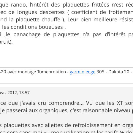
ue rando, l’intérêt des plaquettes frittées n'est ré
c de longues descentes ( coefficient de frottemen
d la plaquette chauffe ). Leur bien meilleure résist
 les conditions boueuses .
 ,le panachage de plaquettes n'a pas d’intérêt pa
uit).
 420 avec montage Tumebroutien -
garmin
edge
305 - Dakota 20 
avr. 2012, 13:57
 ce que j'avais cru comprendre... Vu que les XT sont
e je passerai aux organiques, c'est raisonnable niveau 
les plaquettes avec ailettes de refroidissement en org
ça sera sans moi vu mon utilisation et les tarifs (+ 