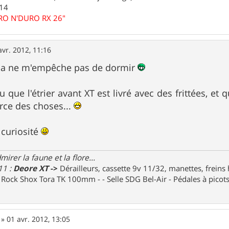
.14
URO N'DURO RX 26"
avr. 2012, 11:16
ça ne m'empêche pas de dormir
u que l'étrier avant XT est livré avec des frittées, et q
orce des choses...
r curiosité
irer la faune et la flore...
11 :
Deore XT
->
Dérailleurs, cassette 9v 11/32, manettes, freins
e Rock Shox Tora TK 100mm - - Selle SDG Bel-Air - Pédales à pico
»
01 avr. 2012, 13:05