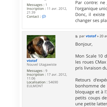
Par contre: ne
Messages :
1
l'organique un
Inscription :
11 avr. 2012,
21:39
Donc, il exist
C
Contact :
changer ses pla
o
n
t
a
c
M
par
vtotof
»
20 a
t
e
e
s
Bonjour,
r
s
t
a
r
g
Mon Scale 10 de
a
e
vtotof
les roues CMax 
n
Nouvel Utagawiste
s
pris livraison 
l
Messages :
9
a
Inscription :
17 avr. 2012,
t
11:06
Retours d'expé
i
Localisation :
54690
o
bonhomme de 75k
EULMONT
n
bloquage et à l
petits coups de
une petite latte