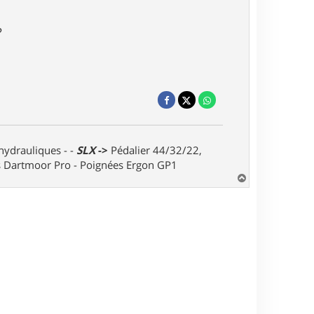
?
 hydrauliques - -
SLX
->
Pédalier 44/32/22,
ts Dartmoor Pro - Poignées Ergon GP1
H
a
u
t