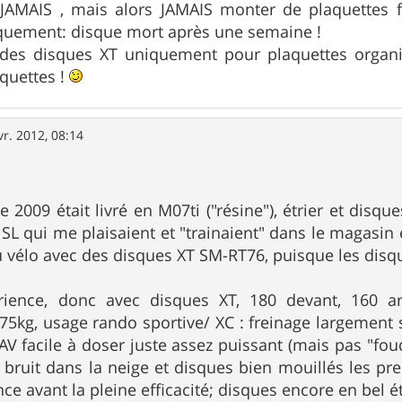
 JAMAIS , mais alors JAMAIS monter de plaquettes 
iquement: disque mort après une semaine !
e des disques XT uniquement pour plaquettes organi
quettes !
vr. 2012, 08:14
 2009 était livré en M07ti ("résine"), étrier et disq
SL qui me plaisaient et "trainaient" dans le magasin
du vélo avec des disques XT SM-RT76, puisque les disq
rience, donc avec disques XT, 180 devant, 160 arr
g, usage rando sportive/ XC : freinage largement suf
'AV facile à doser juste assez puissant (mais pas "fou
 bruit dans la neige et disques bien mouillés les pr
nce avant la pleine efficacité; disques encore en bel é