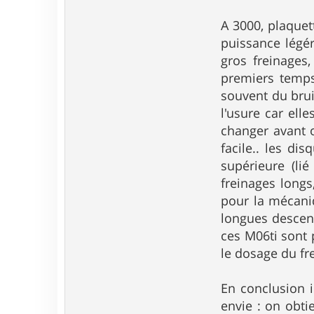
A 3000, plaquet
puissance légér
gros freinages,
premiers temps
souvent du bru
l'usure car ell
changer avant 
facile.. les di
supérieure (lié
freinages longs
pour la mécaniq
longues descent
ces M06ti sont 
le dosage du fre
En conclusion 
envie : on obti