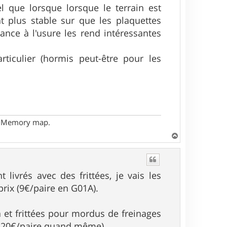
el que lorsque lorsque le terrain est
t plus stable sur que les plaquettes
ance à l'usure les rend intéressantes
rticulier (hormis peut-être pour les
- Memory map.
H
a
u
t
 livrés avec des frittées, je vais les
prix (9€/paire en G01A).
a et frittées pour mordus de freinages
de 20€/paire quand même)...