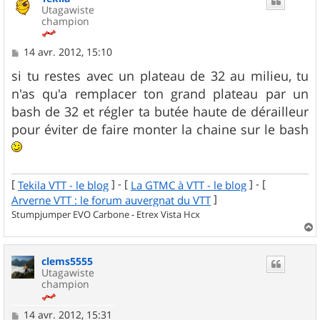
Utagawiste
champion
M
14 avr. 2012, 15:10
e
s
si tu restes avec un plateau de 32 au milieu, tu
s
n'as qu'a remplacer ton grand plateau par un
a
g
bash de 32 et régler ta butée haute de dérailleur
e
pour éviter de faire monter la chaine sur le bash
[
] - [
] - [
Tekila VTT - le blog
La GTMC à VTT - le blog
]
Arverne VTT : le forum auvergnat du VTT
Stumpjumper EVO Carbone - Etrex Vista Hcx
a
u
clems5555
t
Utagawiste
champion
M
14 avr. 2012, 15:31