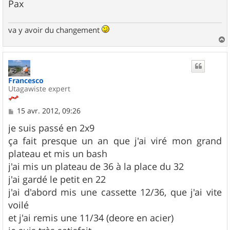
Pax
va y avoir du changement
a
u
t
Francesco
Utagawiste expert
M
15 avr. 2012, 09:26
e
s
je suis passé en 2x9
s
ça fait presque un an que j'ai viré mon grand
a
g
plateau et mis un bash
e
j'ai mis un plateau de 36 à la place du 32
j'ai gardé le petit en 22
j'ai d'abord mis une cassette 12/36, que j'ai vite
voilé
et j'ai remis une 11/34 (deore en acier)