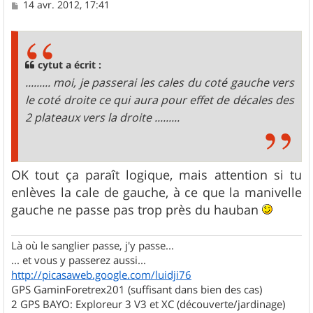
M
14 avr. 2012, 17:41
e
s
s
a
g
cytut a écrit :
e
......... moi, je passerai les cales du coté gauche vers
le coté droite ce qui aura pour effet de décales des
2 plateaux vers la droite .........
OK tout ça paraît logique, mais attention si tu
enlèves la cale de gauche, à ce que la manivelle
gauche ne passe pas trop près du hauban
Là où le sanglier passe, j'y passe...
... et vous y passerez aussi...
http://picasaweb.google.com/luidji76
GPS GaminForetrex201 (suffisant dans bien des cas)
2 GPS BAYO: Exploreur 3 V3 et XC (découverte/jardinage)