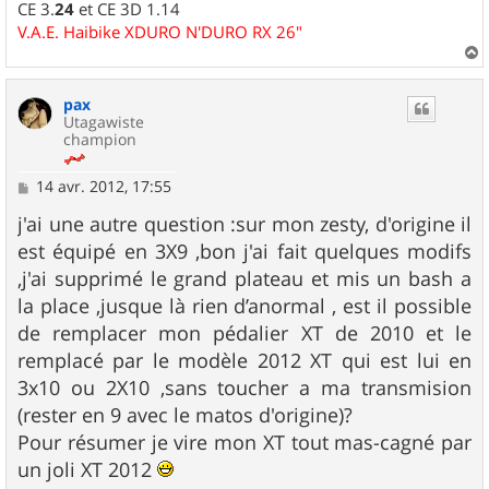
CE 3.
24
et CE 3D 1.14
V.A.E. Haibike XDURO N'DURO RX 26"
a
u
pax
t
Utagawiste
champion
M
14 avr. 2012, 17:55
e
s
j'ai une autre question :sur mon zesty, d'origine il
s
est équipé en 3X9 ,bon j'ai fait quelques modifs
a
g
,j'ai supprimé le grand plateau et mis un bash a
e
la place ,jusque là rien d’anormal , est il possible
de remplacer mon pédalier XT de 2010 et le
remplacé par le modèle 2012 XT qui est lui en
3x10 ou 2X10 ,sans toucher a ma transmision
(rester en 9 avec le matos d'origine)?
Pour résumer je vire mon XT tout mas-cagné par
un joli XT 2012