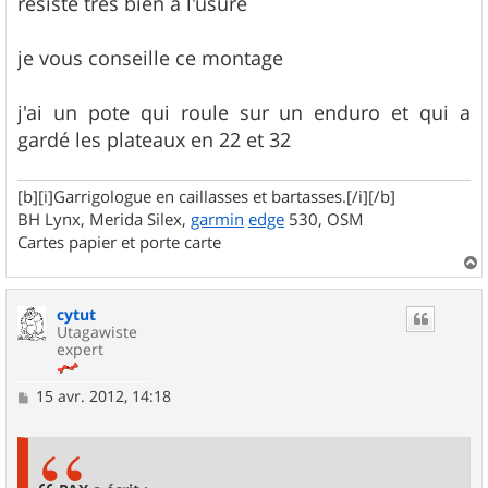
résiste très bien à l'usure
je vous conseille ce montage
j'ai un pote qui roule sur un enduro et qui a
gardé les plateaux en 22 et 32
[b][i]Garrigologue en caillasses et bartasses.[/i][/b]
BH Lynx, Merida Silex,
garmin
edge
530, OSM
Cartes papier et porte carte
a
u
cytut
t
Utagawiste
expert
M
15 avr. 2012, 14:18
e
s
s
a
g