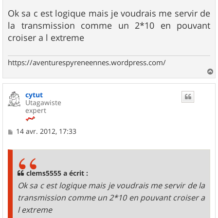
e
s
Ok sa c est logique mais je voudrais me servir de
s
la transmission comme un 2*10 en pouvant
a
g
croiser a l extreme
e
https://aventurespyreneennes.wordpress.com/
a
u
cytut
t
Utagawiste
expert
M
14 avr. 2012, 17:33
e
s
s
a
g
clems5555 a écrit :
e
Ok sa c est logique mais je voudrais me servir de la
transmission comme un 2*10 en pouvant croiser a
l extreme