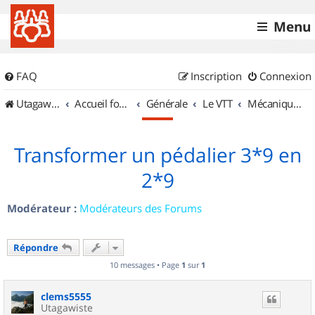
Menu
FAQ
Inscription
Connexion
UtagawaVTT (Randos VTT et VTTAE avec traces GPS)
Accueil forum
Générale
Le VTT
Mécanique et Entretiens
Transformer un pédalier 3*9 en
2*9
Modérateur :
Modérateurs des Forums
Répondre
10 messages • Page
1
sur
1
clems5555
Utagawiste