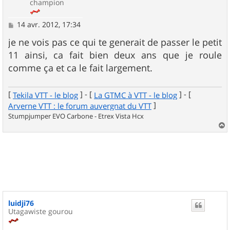
champion
M
14 avr. 2012, 17:34
e
s
je ne vois pas ce qui te generait de passer le petit
s
11 ainsi, ca fait bien deux ans que je roule
a
g
comme ça et ca le fait largement.
e
[
] - [
] - [
Tekila VTT - le blog
La GTMC à VTT - le blog
]
Arverne VTT : le forum auvergnat du VTT
Stumpjumper EVO Carbone - Etrex Vista Hcx
a
u
t
luidji76
Utagawiste gourou