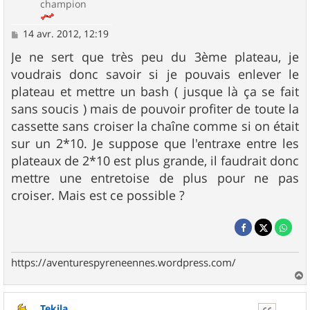
champion
M
14 avr. 2012, 12:19
e
s
Je ne sert que très peu du 3ème plateau, je
s
voudrais donc savoir si je pouvais enlever le
a
g
plateau et mettre un bash ( jusque là ça se fait
e
sans soucis ) mais de pouvoir profiter de toute la
cassette sans croiser la chaîne comme si on était
sur un 2*10. Je suppose que l'entraxe entre les
plateaux de 2*10 est plus grande, il faudrait donc
mettre une entretoise de plus pour ne pas
croiser. Mais est ce possible ?
https://aventurespyreneennes.wordpress.com/
a
u
Tekila
t