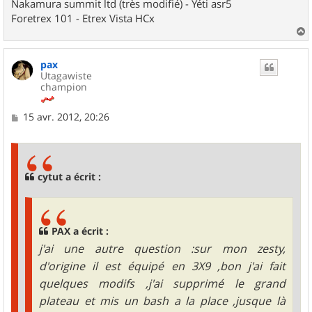
Nakamura summit ltd (très modifié) - Yéti asr5
Foretrex 101 - Etrex Vista HCx
a
u
pax
t
Utagawiste
champion
M
15 avr. 2012, 20:26
e
s
s
a
g
cytut a écrit :
e
PAX a écrit :
j'ai une autre question :sur mon zesty,
d'origine il est équipé en 3X9 ,bon j'ai fait
quelques modifs ,j'ai supprimé le grand
plateau et mis un bash a la place ,jusque là