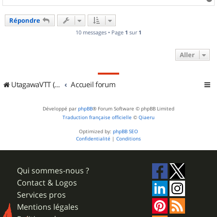
a
u
Répondre
t
10 messages • Page
1
sur
1
Aller
UtagawaVTT (Randos VTT et VTTAE avec traces GPS)
Accueil forum
Développé par
phpBB
® Forum Software © phpBB Limited
Traduction française officielle
©
Qiaeru
Optimized by:
phpBB SEO
Confidentialité
|
Conditions
Qui sommes-nous ?
Contact & Logos
Services pros
Mentions légales