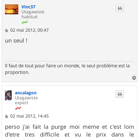
u
Vinc37
t
Utagawiste
habitué
M
02 mai 2012, 00:47
e
s
un seul !
s
a
g
e
Il faut de tout pour faire un monde, le seul problème est la
proportion.
a
u
ancalagon
t
Utagawiste
expert
M
02 mai 2012, 14:45
e
s
perso j'ai fait la purge moi meme et c'est loin
s
d'etre tres difficile et vu le prix dans le
a