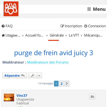
Menu
FAQ
Inscription
Connexion
UtagawaVTT (Randos VTT et VTTAE avec traces GPS)
Accueil forum
Générale
Le VTT
Mécanique et Entretiens
purge de frein avid juicy 3
Modérateur :
Modérateurs des Forums
Répondre
13 messages
1
2
Suivant
Vinc37
Utagawiste
habitué