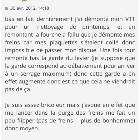
M
30 avr. 2012, 14:18
e
s
bas en fait dernièrement j'ai démonté mon VTT
s
pour un nettoyage de printemps, et en
a
g
remontant la fourche a fallu que je démonte mes
e
freins car mes plaquettes s'étaient collé donc
impossible de passer mon disque. Une fois tout
remonté bas la garde du levier (je suppose que
la garde correspond au débattement pour arriver
à un serrage maximum) donc cette garde a en
effet augmenté donc est ce que cela ne viendrait
pas de ça.
Je suis assez bricoleur mais j'avoue en effet que
me lancer dans la purge des freins me fait un
peu flipper (pas de freins = plus de bonhomme)
donc moyen.