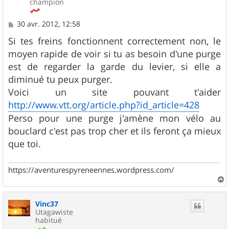
champion
M
30 avr. 2012, 12:58
e
s
Si tes freins fonctionnent correctement non, le
s
moyen rapide de voir si tu as besoin d'une purge
a
g
est de regarder la garde du levier, si elle a
e
diminué tu peux purger.
Voici un site pouvant t'aider
http://www.vtt.org/article.php?id_article=428
Perso pour une purge j'amène mon vélo au
bouclard c'est pas trop cher et ils feront ça mieux
que toi.
https://aventurespyreneennes.wordpress.com/
a
u
Vinc37
t
Utagawiste
habitué