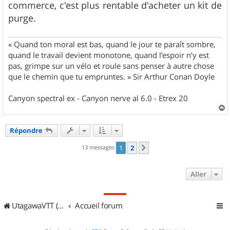
g
commerce, c'est plus rentable d'acheter un kit de
e
purge.
« Quand ton moral est bas, quand le jour te paraît sombre,
quand le travail devient monotone, quand l’espoir n’y est
pas, grimpe sur un vélo et roule sans penser à autre chose
que le chemin que tu empruntes. » Sir Arthur Conan Doyle
Canyon spectral ex - Canyon nerve al 6.0 - Etrex 20
a
u
Répondre
t
13 messages
1
2
Suivant
Aller
UtagawaVTT (Randos VTT et VTTAE avec traces GPS)
Accueil forum