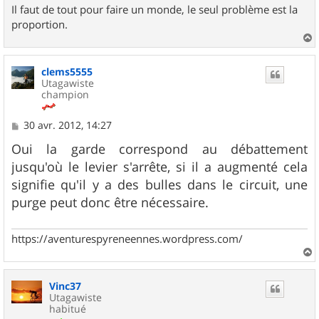
Il faut de tout pour faire un monde, le seul problème est la
proportion.
a
u
clems5555
t
Utagawiste
champion
M
30 avr. 2012, 14:27
e
s
Oui la garde correspond au débattement
s
jusqu'où le levier s'arrête, si il a augmenté cela
a
g
signifie qu'il y a des bulles dans le circuit, une
e
purge peut donc être nécessaire.
https://aventurespyreneennes.wordpress.com/
a
u
Vinc37
t
Utagawiste
habitué