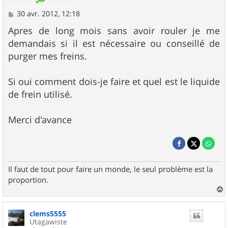
M
30 avr. 2012, 12:18
e
s
Apres de long mois sans avoir rouler je me
s
demandais si il est nécessaire ou conseillé de
a
g
purger mes freins.
e
Si oui comment dois-je faire et quel est le liquide
de frein utilisé.
Merci d'avance
Il faut de tout pour faire un monde, le seul problème est la
proportion.
a
u
clems5555
t
Utagawiste