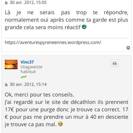
M
30 avr. 2012, 15:05
e
s
Là je ne serais pas trop te répondre,
s
normalement oui après comme ta garde est plus
a
g
grande cela sera moins réactif
e
https://aventurespyreneennes.wordpress.com/
a
u
Vinc37
t
Utagawiste
habitué
M
30 avr. 2012, 15:14
e
s
Ok, merci pour tes conseils.
s
J'ai regardé sur le site de décathlon ils prennent
a
g
17€ pour une purge donc je trouve ca correct. 17
e
€ pour pas me prendre un mur à 40 en descente
je trouve ca pas mal.