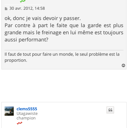
M
30 avr. 2012, 14:58
e
s
ok, donc je vais devoir y passer.
s
Par contre à part le faite que la garde est plus
a
g
grande mais le freinage en lui même est toujours
e
aussi performant?
Il faut de tout pour faire un monde, le seul problème est la
proportion.
a
u
t
clems5555
Utagawiste
champion