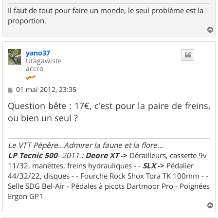
Il faut de tout pour faire un monde, le seul problème est la
proportion.
a
u
yano37
t
Utagawiste
accro
M
01 mai 2012, 23:35
e
s
Question bête : 17€, c'est pour la paire de freins,
s
ou bien un seul ?
a
g
e
Le VTT Pépère...Admirer la faune et la flore...
LP Tecnic 500
- 2011 :
Deore XT
->
Dérailleurs, cassette 9v
11/32, manettes, freins hydrauliques - -
SLX
->
Pédalier
44/32/22, disques - - Fourche Rock Shox Tora TK 100mm - -
Selle SDG Bel-Air - Pédales à picots Dartmoor Pro - Poignées
Ergon GP1
a