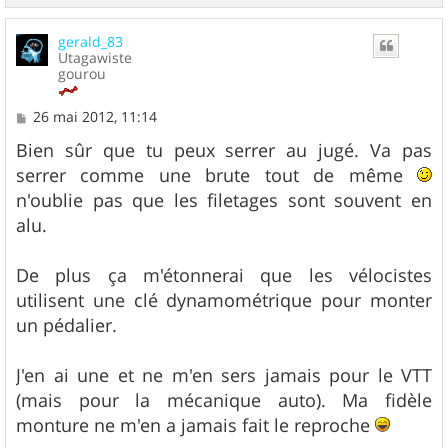
a
u
gerald_83
t
Utagawiste
gourou
M
26 mai 2012, 11:14
e
s
Bien sûr que tu peux serrer au jugé. Va pas
s
serrer comme une brute tout de même
a
g
n'oublie pas que les filetages sont souvent en
e
alu.
De plus ça m'étonnerai que les vélocistes
utilisent une clé dynamométrique pour monter
un pédalier.
J'en ai une et ne m'en sers jamais pour le VTT
(mais pour la mécanique auto). Ma fidèle
monture ne m'en a jamais fait le reproche