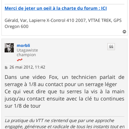
Merci de jeter un oeil à la charte du forum : ICI
Gérald, Var, Lapierre X-Control 410 2007, VTTAE TREK, GPS
Oregon 600
a
u
morbli
t
Utagawiste
champion
M
26 mai 2012, 11:42
e
s
Dans une video Fox, un technicien parlait de
s
serrage à 1/8 au contact pour un serrage léger
a
g
Ce qui veut dire que tu serres la vis à la main
e
jusqu'au contact ensuite avec la clé tu continues
sur 1/8 de tour
La pratique du VTT ne s'entend que par une approche
engagée, généreuse et radicale de tous les instants tout en