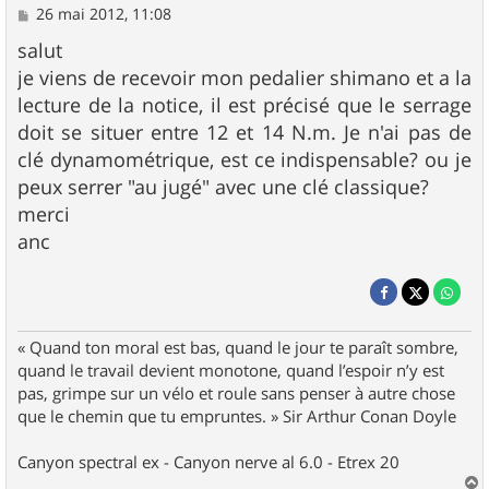
M
26 mai 2012, 11:08
e
s
salut
s
je viens de recevoir mon pedalier shimano et a la
a
g
lecture de la notice, il est précisé que le serrage
e
doit se situer entre 12 et 14 N.m. Je n'ai pas de
clé dynamométrique, est ce indispensable? ou je
peux serrer "au jugé" avec une clé classique?
merci
anc
« Quand ton moral est bas, quand le jour te paraît sombre,
quand le travail devient monotone, quand l’espoir n’y est
pas, grimpe sur un vélo et roule sans penser à autre chose
que le chemin que tu empruntes. » Sir Arthur Conan Doyle
Canyon spectral ex - Canyon nerve al 6.0 - Etrex 20