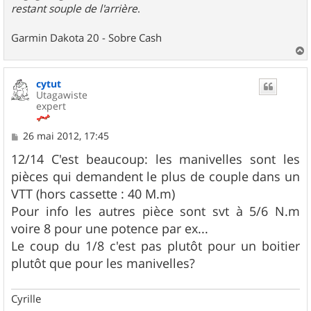
restant souple de l'arrière
.
Garmin Dakota 20 - Sobre Cash
a
u
cytut
t
Utagawiste
expert
M
26 mai 2012, 17:45
e
s
12/14 C'est beaucoup: les manivelles sont les
s
pièces qui demandent le plus de couple dans un
a
g
VTT (hors cassette : 40 M.m)
e
Pour info les autres pièce sont svt à 5/6 N.m
voire 8 pour une potence par ex...
Le coup du 1/8 c'est pas plutôt pour un boitier
plutôt que pour les manivelles?
Cyrille