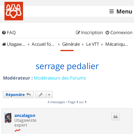
Menu
FAQ
Inscription
Connexion
UtagawaVTT (Randos VTT et VTTAE avec traces GPS)
Accueil forum
Générale
Le VTT
Mécanique et Entretiens
serrage pedalier
Modérateur :
Modérateurs des Forums
Répondre
4 messages • Page
1
sur
1
ancalagon
Utagawiste
expert