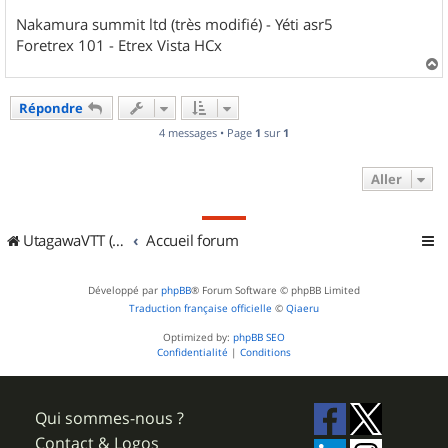
Nakamura summit ltd (très modifié) - Yéti asr5
Foretrex 101 - Etrex Vista HCx
a
u
Répondre
t
4 messages • Page
1
sur
1
Aller
UtagawaVTT (Randos VTT et VTTAE avec traces GPS)
Accueil forum
Développé par
phpBB
® Forum Software © phpBB Limited
Traduction française officielle
©
Qiaeru
Optimized by:
phpBB SEO
Confidentialité
|
Conditions
Qui sommes-nous ?
Contact & Logos