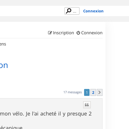
Connexion
Inscription
Connexion
ens
ion
17 messages
1
2
Suivant
n vélo. Je l'ai acheté il y presque 2
mécanique.