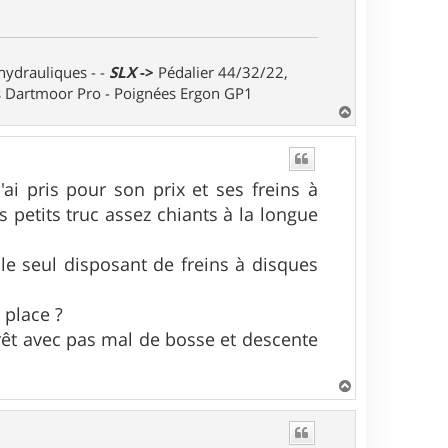
 hydrauliques - -
SLX
->
Pédalier 44/32/22,
ts Dartmoor Pro - Poignées Ergon GP1
H
a
u
t
'ai pris pour son prix et ses freins à
 petits truc assez chiants à la longue
le seul disposant de freins à disques
 place ?
orêt avec pas mal de bosse et descente
H
a
u
t