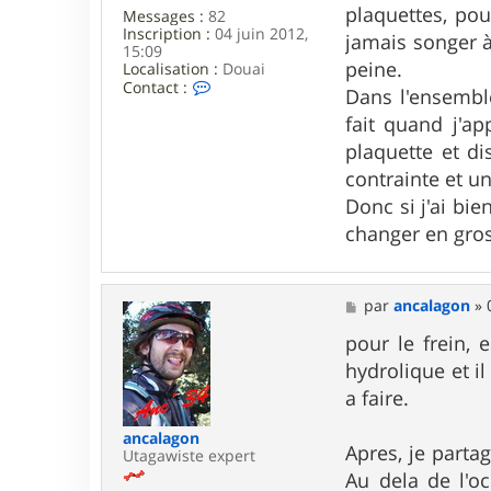
plaquettes, pou
Messages :
82
Inscription :
04 juin 2012,
jamais songer à
15:09
peine.
Localisation :
Douai
C
Contact :
Dans l'ensemble
o
n
fait quand j'a
t
plaquette et di
a
c
contrainte et u
t
Donc si j'ai bie
e
r
changer en gros
e
a
g
l
M
par
ancalagon
»
e
e
f
s
pour le frein, 
o
s
r
hydrolique et il
a
g
a faire.
e
ancalagon
Apres, je partag
Utagawiste expert
Au dela de l'o