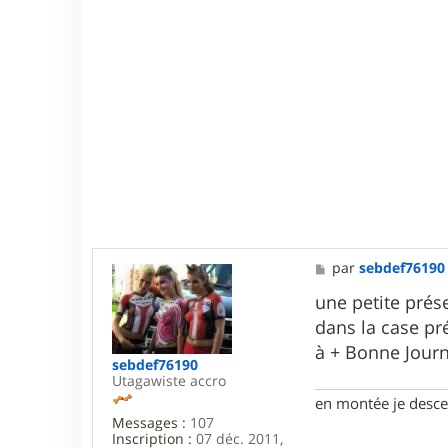
M
par
sebdef76190
e
s
une petite prés
s
dans la case pr
a
g
à + Bonne Jour
e
sebdef76190
Utagawiste accro
en montée je descen
Messages :
107
Inscription :
07 déc. 2011,