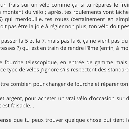
cun frais sur un vélo comme ça, si tu répares le fre
 montant du vélo ; après, tes roulements vont lâcher,
) qui merdouille, tes roues (certainement en simple
doit pas être la joie à régler non plus, ton vélo doit pe
 passer la 5 et la 7, mais pas la 6, ça ne vient pas d
vitesses ?) qui est en train de rendre l'âme (enfin, à mo
ie fourche télescopique, en entrée de gamme mais d
e type de vélos j'ignore s'ils respectent des standard 
tre combien pour changer de fourche et réparer ton f
et argent, pour acheter un vrai vélo d'occasion sur
'est faisable...
pense que tu peux trouver quelque chose qui tient l