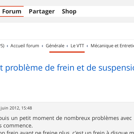
Forum
Partager
Shop
S)
Accueil forum
Générale
Le VTT
Mécanique et Entreti
t problème de frein et de suspens
 juin 2012, 15:48
epuis un petit moment de nombreux problèmes avec mo
cis commence.
n frein avant ne freine plus, c'est un frein à disque 