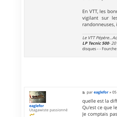
3
7
En VTT, les bon
vigilant sur 
randonneuses, i
Le VTT Pépère...Adm
LP Tecnic 500
- 20
disques - - Fourch
M
par
eaglefor
»
05
e
s
quelle est la d
s
eaglefor
Qu'est ce que le
a
Utagawiste passionné
g
Je comptais pas
e