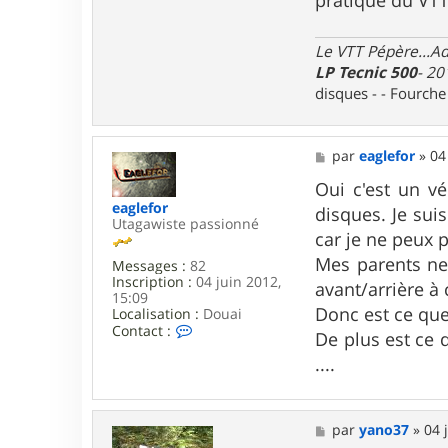
t
e
r
y
Le VTT Pépère...Adm
a
LP Tecnic 500
- 20
n
disques - - Fourch
o
3
7
M
par
eaglefor
»
04
e
s
Oui c'est un vé
s
eaglefor
disques. Je sui
a
Utagawiste passionné
g
car je ne peux p
e
Mes parents ne 
Messages :
82
Inscription :
04 juin 2012,
avant/arrière à c
15:09
Donc est ce que
Localisation :
Douai
C
Contact :
De plus est ce 
o
n
....
t
a
c
t
M
par
yano37
»
04 
e
e