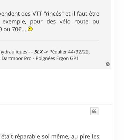
ndent des VTT "rincés" et il faut être
ar exemple, pour des vélo route ou
0 ou 70€...
 hydrauliques - -
SLX
->
Pédalier 44/32/22,
ts Dartmoor Pro - Poignées Ergon GP1
H
a
u
t
'était réparable soi même, au pire les