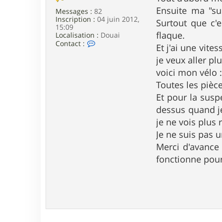
e
Ensuite ma "su
Messages :
82
Inscription :
04 juin 2012,
Surtout que c'e
15:09
flaque.
Localisation :
Douai
C
Contact :
Et j'ai une vite
o
n
je veux aller pl
t
voici mon vélo 
a
c
Toutes les pièce
t
Et pour la susp
e
r
dessus quand je
e
je ne vois plus r
a
g
Je ne suis pas 
l
e
Merci d'avance 
f
fonctionne pour
o
r