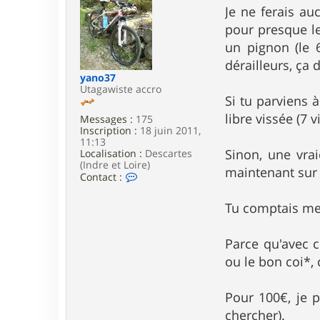
r
s
Je ne ferais au
e
s
pour presque le
a
a
g
g
un pignon (le 6
l
e
dérailleurs, ça 
e
f
yano37
o
Utagawiste accro
r
Si tu parviens à
libre vissée (7 
Messages :
175
Inscription :
18 juin 2011,
11:13
Sinon, une vra
Localisation :
Descartes
(Indre et Loire)
maintenant sur c
C
Contact :
o
n
Tu comptais met
t
a
c
Parce qu'avec c
t
e
ou le bon coi*, c
r
y
a
Pour 100€, je 
n
o
chercher).