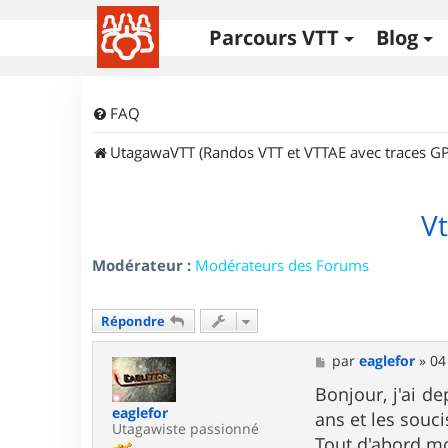
Parcours VTT
Blog
FAQ
UtagawaVTT (Randos VTT et VTTAE avec traces GP
Vt
Modérateur :
Modérateurs des Forums
Répondre
M
par
eaglefor
»
04
e
s
Bonjour, j'ai d
s
eaglefor
ans et les sou
a
Utagawiste passionné
g
Tout d'abord mo