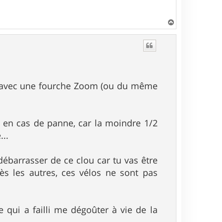
H
a
u
t
hé avec une fourche Zoom (ou du même
t en cas de panne, car la moindre 1/2
...
e débarrasser de ce clou car tu vas être
ès les autres, ces vélos ne sont pas
 qui a failli me dégoûter à vie de la