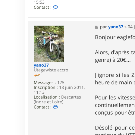
15:53
C
Contact :
o
n
t
a
M
par
yano37
»
04 
c
e
t
s
Bonjour eaglefo
e
s
r
a
s
g
Alors, d'après
e
e
genre) à 20€...
b
d
yano37
e
Utagawiste accro
J'ignore si les
f
7
heure de main d
Messages :
175
6
Inscription :
18 juin 2011,
1
11:13
9
Pour les vitesse
Localisation :
Descartes
0
(Indre et Loire)
continuellemen
C
Contact :
o
conçus pour êtr
n
t
a
Désolé pour cet
c
pratique du VTT.