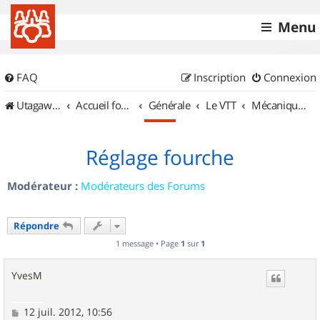
Menu
FAQ
Inscription
Connexion
UtagawaVTT (Randos VTT et VTTAE avec traces GPS)
Accueil forum
Générale
Le VTT
Mécanique et Entretiens
Réglage fourche
Modérateur :
Modérateurs des Forums
Répondre
1 message • Page
1
sur
1
YvesM
M
12 juil. 2012, 10:56