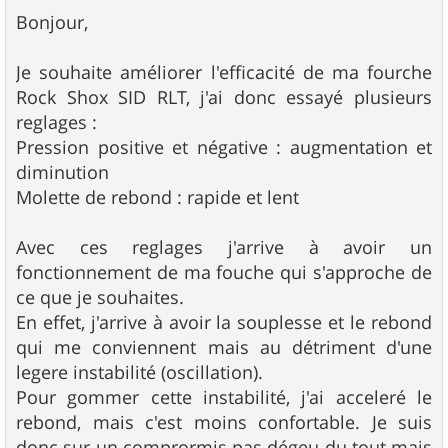
e
s
Bonjour,
s
a
g
Je souhaite améliorer l'efficacité de ma fourche
e
Rock Shox SID RLT, j'ai donc essayé plusieurs
reglages :
Pression positive et négative : augmentation et
diminution
Molette de rebond : rapide et lent
Avec ces reglages j'arrive à avoir un
fonctionnement de ma fouche qui s'approche de
ce que je souhaites.
En effet, j'arrive à avoir la souplesse et le rebond
qui me conviennent mais au détriment d'une
legere instabilité (oscillation).
Pour gommer cette instabilité, j'ai acceleré le
rebond, mais c'est moins confortable. Je suis
donc sur un comprormis pas dégeu du tout mais