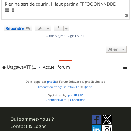
Rien ne sert de courir , il faut partir a FFFOOONNNDDD
!!!!!!!!
a
u
Répondre
t
4 messages • Page
1
sur
1
Aller
UtagawaVTT (Randos VTT et VTTAE avec traces GPS)
Accueil forum
Développé par
phpBB
® Forum Software © phpBB Limited
Traduction française officielle
©
Qiaeru
Optimized by:
phpBB SEO
Confidentialité
|
Conditions
Qui sommes-nous ?
Contact & Logos