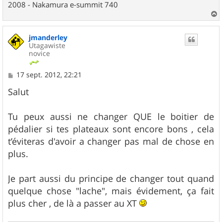
2008 - Nakamura e-summit 740
a
u
jmanderley
t
Utagawiste
novice
M
17 sept. 2012, 22:21
e
s
Salut
s
a
g
Tu peux aussi ne changer QUE le boitier de
e
pédalier si tes plateaux sont encore bons , cela
t’éviteras d'avoir a changer pas mal de chose en
plus.
Je part aussi du principe de changer tout quand
quelque chose "lache", mais évidement, ça fait
plus cher , de là a passer au XT