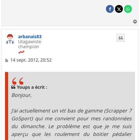
a
u
arbanais83
t
Utagawiste
champion
M
14 sept. 2012, 20:52
e
s
s
a
g
Youps a écrit :
e
Bonjour,
J'ai actuellement un vtt bas de gamme (Scrapper 7
GoSport) qui me convient pour mes randonnées
du dimanche. Le problème est que je me suis
aperçu que les roulement du boitier pédalier