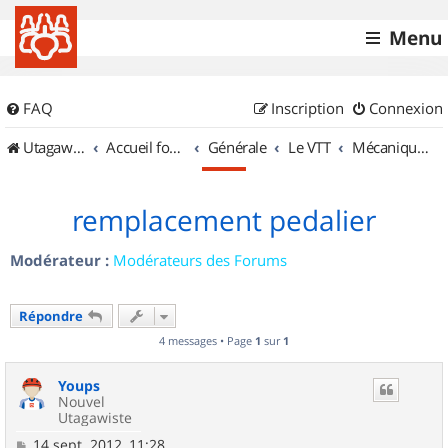
Menu
FAQ
Inscription
Connexion
UtagawaVTT (Randos VTT et VTTAE avec traces GPS)
Accueil forum
Générale
Le VTT
Mécanique et Entretiens
remplacement pedalier
Modérateur :
Modérateurs des Forums
Répondre
4 messages • Page
1
sur
1
Youps
Nouvel
Utagawiste
M
14 sept. 2012, 11:28