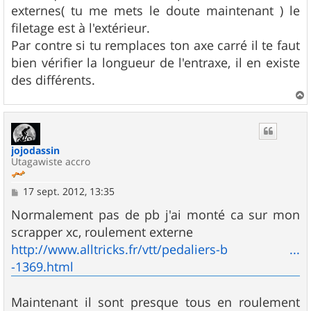
externes( tu me mets le doute maintenant ) le
filetage est à l'extérieur.
Par contre si tu remplaces ton axe carré il te faut
bien vérifier la longueur de l'entraxe, il en existe
des différents.
a
u
t
jojodassin
Utagawiste accro
M
17 sept. 2012, 13:35
e
s
Normalement pas de pb j'ai monté ca sur mon
s
scrapper xc, roulement externe
a
g
http://www.alltricks.fr/vtt/pedaliers-b ...
e
-1369.html
Maintenant il sont presque tous en roulement