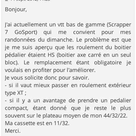
e
s
Bonjour,
s
a
g
J'ai actuellement un vtt bas de gamme (Scrapper
e
7 GoSport) qui me convient pour mes
randonnées du dimanche. Le problème est que
je me suis aperçu que les roulement du boitier
pédalier étaient HS (boitier axe carré en un seul
bloc). Le remplacement étant obligatoire je
voulais en profiter pour l'améliorer.
Je vous solicite donc pour savoir.
- si il vaut mieux passer en roulement extérieur
type XT ;
- si il y a un avantage de prendre un pedalier
compact, étant donné que je reste le plus
souvent sur le plateau moyen de mon 44/32/22.
Ma cassette est en 11/32.
Merci.