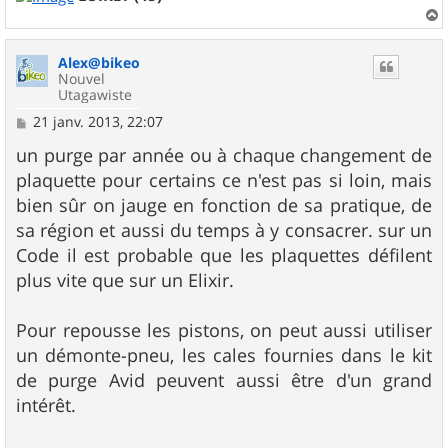
a
u
Alex@bikeo
t
Nouvel
Utagawiste
M
21 janv. 2013, 22:07
e
s
un purge par année ou à chaque changement de
s
plaquette pour certains ce n'est pas si loin, mais
a
g
bien sûr on jauge en fonction de sa pratique, de
e
sa région et aussi du temps à y consacrer. sur un
Code il est probable que les plaquettes défilent
plus vite que sur un Elixir.
Pour repousse les pistons, on peut aussi utiliser
un démonte-pneu, les cales fournies dans le kit
de purge Avid peuvent aussi être d'un grand
intérêt.