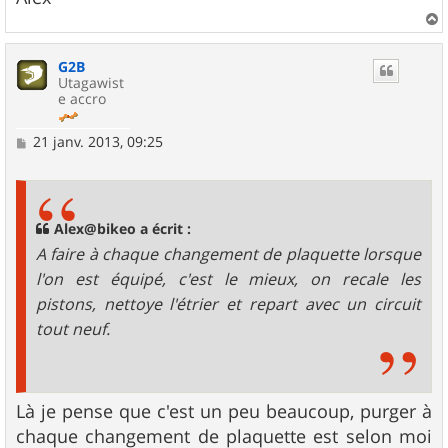
a
u
G2B
t
Utagawist
e accro
M
21 janv. 2013, 09:25
e
s
s
a
g
Alex@bikeo a écrit :
e
A faire à chaque changement de plaquette lorsque
l'on est équipé, c'est le mieux, on recale les
pistons, nettoye l'étrier et repart avec un circuit
tout neuf.
Là je pense que c'est un peu beaucoup, purger à
chaque changement de plaquette est selon moi