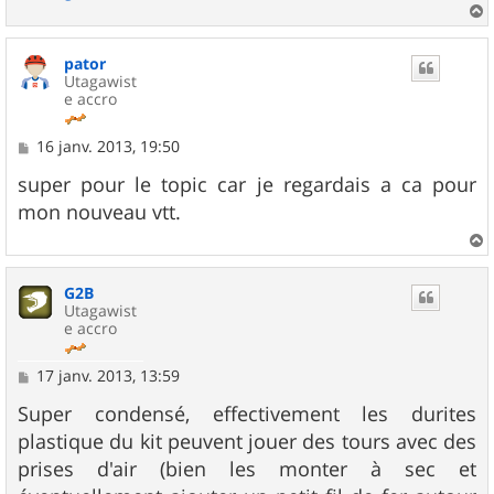
a
u
pator
t
Utagawist
e accro
M
16 janv. 2013, 19:50
e
s
super pour le topic car je regardais a ca pour
s
mon nouveau vtt.
a
g
e
a
u
G2B
t
Utagawist
e accro
M
17 janv. 2013, 13:59
e
s
Super condensé, effectivement les durites
s
plastique du kit peuvent jouer des tours avec des
a
g
prises d'air (bien les monter à sec et
e