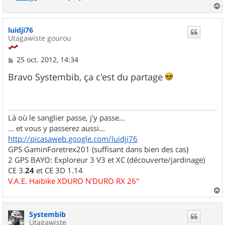
a
u
luidji76
t
Utagawiste gourou
M
25 oct. 2012, 14:34
e
s
Bravo Systembib, ça c'est du partage
s
a
g
e
Là où le sanglier passe, j'y passe...
... et vous y passerez aussi...
http://picasaweb.google.com/luidji76
GPS GaminForetrex201 (suffisant dans bien des cas)
2 GPS BAYO: Exploreur 3 V3 et XC (découverte/jardinage)
CE 3.
24
et CE 3D 1.14
V.A.E. Haibike XDURO N'DURO RX 26"
a
u
Systembib
t
Utagawiste