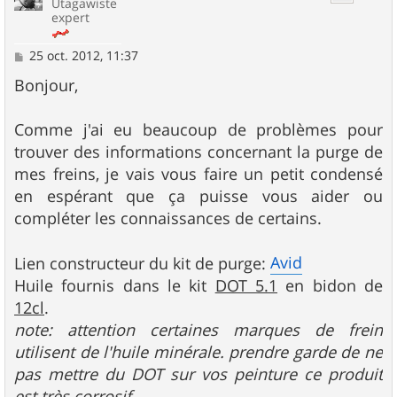
Utagawiste
expert
M
25 oct. 2012, 11:37
e
s
Bonjour,
s
a
g
Comme j'ai eu beaucoup de problèmes pour
e
trouver des informations concernant la purge de
mes freins, je vais vous faire un petit condensé
en espérant que ça puisse vous aider ou
compléter les connaissances de certains.
Avid
Lien constructeur du kit de purge:
Huile fournis dans le kit
DOT 5.1
en bidon de
12cl
.
note: attention certaines marques de frein
utilisent de l'huile minérale. prendre garde de ne
pas mettre du DOT sur vos peinture ce produit
est
très corrosif
.