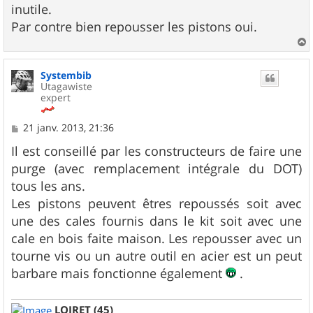
inutile.
Par contre bien repousser les pistons oui.
a
u
Systembib
t
Utagawiste
expert
M
21 janv. 2013, 21:36
e
s
Il est conseillé par les constructeurs de faire une
s
purge (avec remplacement intégrale du DOT)
a
g
tous les ans.
e
Les pistons peuvent êtres repoussés soit avec
une des cales fournis dans le kit soit avec une
cale en bois faite maison. Les repousser avec un
tourne vis ou un autre outil en acier est un peut
barbare mais fonctionne également
.
LOIRET (45)