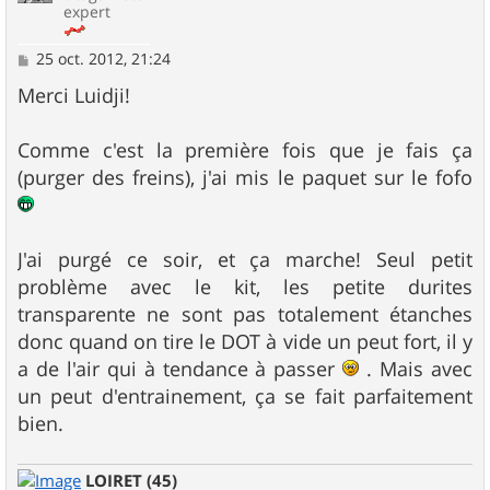
expert
M
25 oct. 2012, 21:24
e
s
Merci Luidji!
s
a
g
Comme c'est la première fois que je fais ça
e
(purger des freins), j'ai mis le paquet sur le fofo
J'ai purgé ce soir, et ça marche! Seul petit
problème avec le kit, les petite durites
transparente ne sont pas totalement étanches
donc quand on tire le DOT à vide un peut fort, il y
a de l'air qui à tendance à passer
. Mais avec
un peut d'entrainement, ça se fait parfaitement
bien.
LOIRET (45)