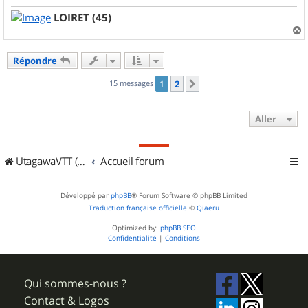
LOIRET (45)
a
u
Répondre
t
15 messages
1
2
Suivant
Aller
UtagawaVTT (Randos VTT et VTTAE avec traces GPS)
Accueil forum
Développé par
phpBB
® Forum Software © phpBB Limited
Traduction française officielle
©
Qiaeru
Optimized by:
phpBB SEO
Confidentialité
|
Conditions
Qui sommes-nous ?
Contact & Logos