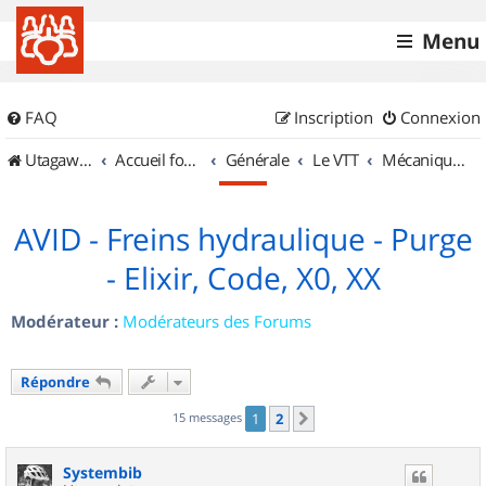
Menu
FAQ
Inscription
Connexion
UtagawaVTT (Randos VTT et VTTAE avec traces GPS)
Accueil forum
Générale
Le VTT
Mécanique et Entretiens
AVID - Freins hydraulique - Purge
- Elixir, Code, X0, XX
Modérateur :
Modérateurs des Forums
Répondre
15 messages
1
2
Suivant
Systembib