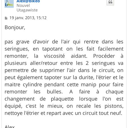
Alex@bikeo
Nouvel
Utagawiste
M
19 janv. 2013, 15:12
e
s
Bonjour,
s
a
g
pas grave d'avoir de l'air qui rentre dans les
e
seringues, en tapotant on les fait facilement
remonter, la viscosité aidant. Procéder à
plusieurs aller/retour entre les 2 seringues va
permettre de supprimer l'air dans le circuit, on
peut également tapoter sur la durite, l'étrier et le
maitre cylindre pendant cette manip pour faire
remonter les bulles. A faire à chaque
changement de plaquette lorsque l'on est
équipé, c'est le mieux, on recale les pistons,
nettoye l'étrier et repart avec un circuit tout neuf.
Alex