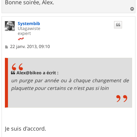
Bonne soirée, Alex.
a
u
Systembib
t
Utagawiste
expert
M
22 janv. 2013, 09:10
e
s
s
a
g
Alex@bikeo a écrit :
e
un purge par année ou à chaque changement de
plaquette pour certains ce n'est pas si loin
Je suis d'accord.