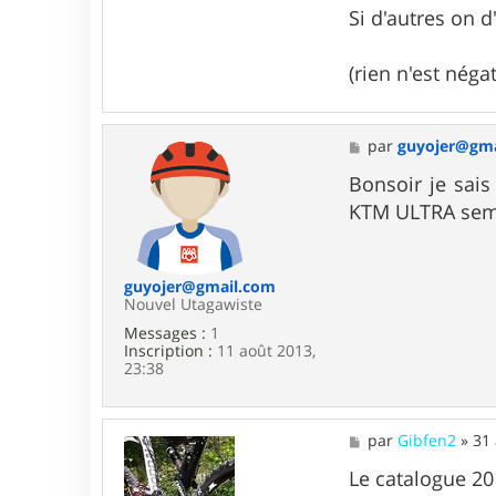
r
Si d'autres on 
M
u
k
(rien n'est nég
k
a
M
par
guyojer@gma
e
s
Bonsoir je sais
s
KTM ULTRA semi 
a
g
e
guyojer@gmail.com
Nouvel Utagawiste
Messages :
1
Inscription :
11 août 2013,
23:38
M
par
Gibfen2
»
31 
e
s
Le catalogue 2
s