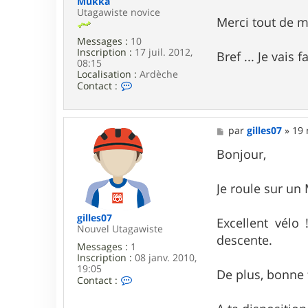
Mukka
Utagawiste novice
Merci tout de 
Messages :
10
Inscription :
17 juil. 2012,
Bref ... Je vais
08:15
Localisation :
Ardèche
C
Contact :
o
n
t
a
M
par
gilles07
»
19 
c
e
t
s
Bonjour,
e
s
r
a
M
g
Je roule sur un
u
e
k
k
gilles07
Excellent vélo
a
Nouvel Utagawiste
descente.
Messages :
1
Inscription :
08 janv. 2010,
19:05
De plus, bonne 
C
Contact :
o
n