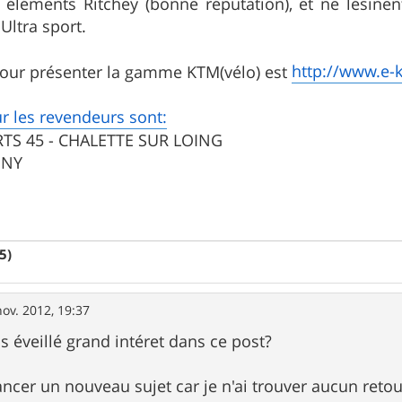
es éléments Ritchey (bonne réputation), et ne lésinent
ltra sport.
http://www.e-k
l pour présenter la gamme KTM(vélo) est
r les revendeurs sont:
RTS 45 - CHALETTE SUR LOING
GNY
5)
nov. 2012, 19:37
pas éveillé grand intéret dans ce post?
lancer un nouveau sujet car je n'ai trouver aucun reto