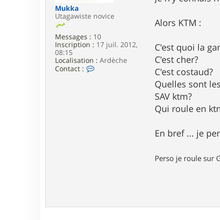
e
Mukka
Utagawiste novice
Alors KTM :
Messages :
10
Inscription :
17 juil. 2012,
C'est quoi la 
08:15
C'est cher?
Localisation :
Ardèche
C
Contact :
C'est costaud?
o
Quelles sont le
n
t
SAV ktm?
a
c
Qui roule en kt
t
e
r
En bref ... je 
M
u
k
Perso je roule sur G
k
a