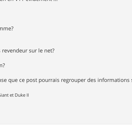
gamme?
s revendeur sur le net?
m?
pense que ce post pourrais regrouper des information
iant et Duke II