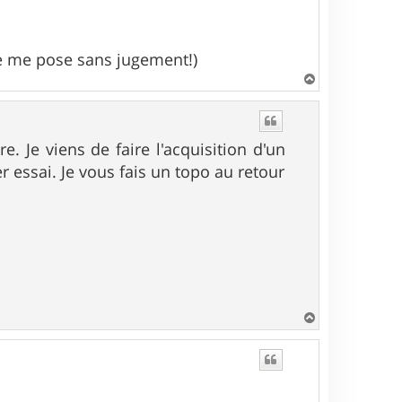
je me pose sans jugement!)
H
a
u
t
e. Je viens de faire l'acquisition d'un
 essai. Je vous fais un topo au retour
H
a
u
t