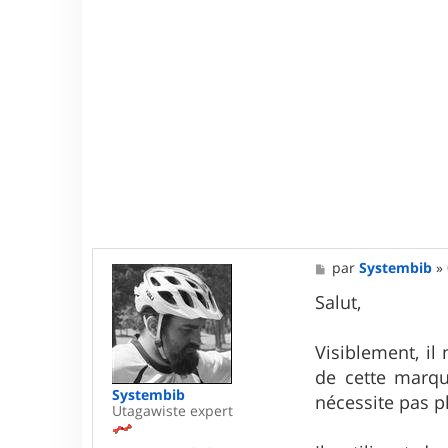
M
par
Systembib
»
e
s
Salut,
s
a
g
Visiblement, il
e
de cette marqu
Systembib
nécessite pas p
Utagawiste expert