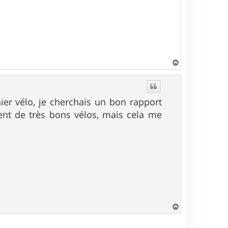
H
a
u
t
er vélo, je cherchais un bon rapport
ent de très bons vélos, mais cela me
H
a
u