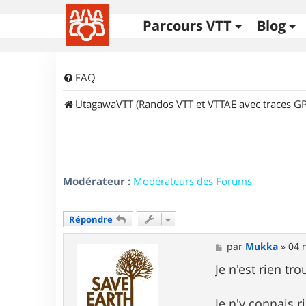
Parcours VTT
Blog
FAQ
UtagawaVTT (Randos VTT et VTTAE avec traces GP
Modérateur :
Modérateurs des Forums
Répondre
M
par
Mukka
»
04 
e
s
Je n'est rien t
s
a
g
Je n'y connais r