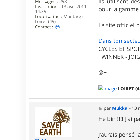
Ils utilisent d
Messages :
253
Inscription :
13 avr. 2011,
pour la gamme U
14:35
Localisation :
Montargis
Loiret (45)
Le site officie
C
Contact :
o
n
Dans ton secteu
t
a
CYCLES ET SPO
c
TWINNER - JOI
t
e
r
S
@+
y
s
t
LOIRET (4
e
m
b
i
M
par
Mukka
»
13 
b
e
s
Hé bin !!!! J'ai 
s
a
g
J'aurais pensé 
e