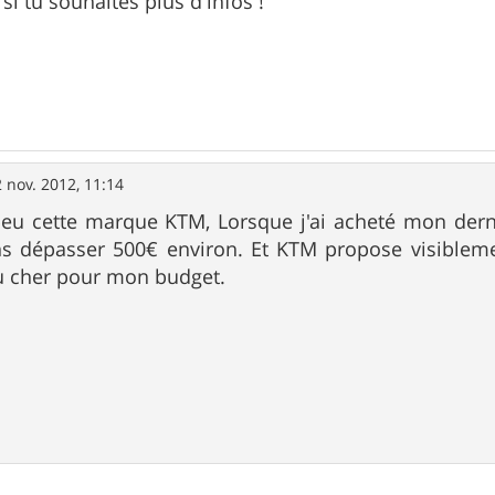
 si tu souhaites plus d'infos !
 nov. 2012, 11:14
peu cette marque KTM, Lorsque j'ai acheté mon derni
ans dépasser 500€ environ. Et KTM propose visiblem
u cher pour mon budget.