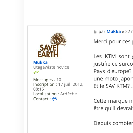
c
t
e
r
v
i
M
par
Mukka
»
22 
r
e
g
s
Merci pour ces 
i
s
n
a
i
g
Les KTM sont g
e
e
q
Mukka
justifie ce surc
Utagawiste novice
Pays d'europe? 
une moto japonai
Messages :
10
Inscription :
17 juil. 2012,
Et le SAV KTM? .
08:15
Localisation :
Ardèche
C
Contact :
Cette marque n'
o
être qu'il devra
n
t
a
c
Depuis combien
t
e