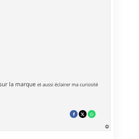
s sur la marque
et aussi éclairer ma curiosité
H
a
u