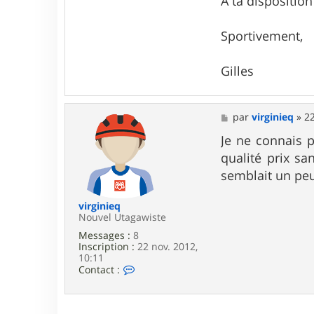
A ta disposition
t
a
c
Sportivement,
t
e
r
Gilles
g
i
l
l
M
e
par
virginieq
»
22
e
s
s
Je ne connais 
0
s
7
qualité prix s
a
g
semblait un pe
e
virginieq
Nouvel Utagawiste
Messages :
8
Inscription :
22 nov. 2012,
10:11
C
Contact :
o
n
t
a