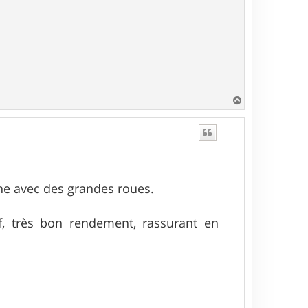
H
a
u
t
one avec des grandes roues.
if, très bon rendement, rassurant en