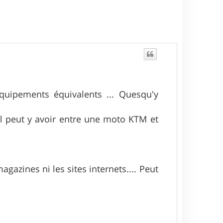
t
uipements équivalents ... Quesqu'y
'il peut y avoir entre une moto KTM et
azines ni les sites internets.... Peut