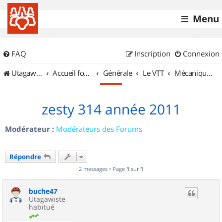
Menu
FAQ
Inscription
Connexion
UtagawaVTT (Randos VTT et VTTAE avec traces GPS)
Accueil forum
Générale
Le VTT
Mécanique et Entretiens
zesty 314 année 2011
Modérateur :
Modérateurs des Forums
Répondre
2 messages • Page
1
sur
1
buche47
Utagawiste
habitué