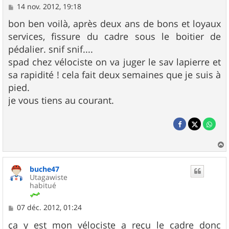
M
14 nov. 2012, 19:18
e
s
bon ben voilà, après deux ans de bons et loyaux
s
services, fissure du cadre sous le boitier de
a
g
pédalier. snif snif....
e
spad chez vélociste on va juger le sav lapierre et
sa rapidité ! cela fait deux semaines que je suis à
pied.
je vous tiens au courant.
a
u
buche47
t
Utagawiste
habitué
M
07 déc. 2012, 01:24
e
s
ça y est mon vélociste a reçu le cadre donc