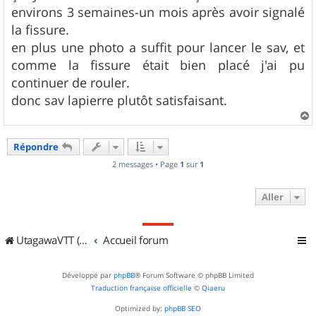
s
environs 3 semaines-un mois après avoir signalé
a
g
la fissure.
e
en plus une photo a suffit pour lancer le sav, et
comme la fissure était bien placé j'ai pu
continuer de rouler.
donc sav lapierre plutôt satisfaisant.
a
u
Répondre
t
2 messages • Page
1
sur
1
Aller
UtagawaVTT (Randos VTT et VTTAE avec traces GPS)
Accueil forum
Développé par
phpBB
® Forum Software © phpBB Limited
Traduction française officielle
©
Qiaeru
Optimized by:
phpBB SEO