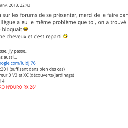
janv. 2013, 22:43
on sur les forums de se présenter, merci de le faire d
llègue a eu le même problème que toi, on a trouvé de
le bloquait
e cheveux et c'est reparti
se, j'y passe...
z aussi...
oogle.com/luidji76
01 (suffisant dans bien des cas)
eur 3 V3 et XC (découverte/jardinage)
.14
URO N'DURO RX 26"