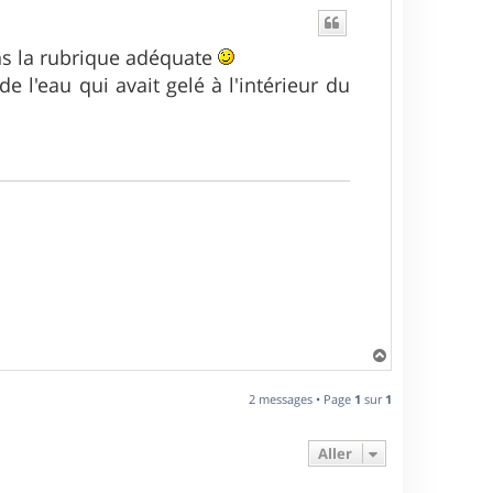
ans la rubrique adéquate
 l'eau qui avait gelé à l'intérieur du
H
a
u
2 messages • Page
1
sur
1
t
Aller