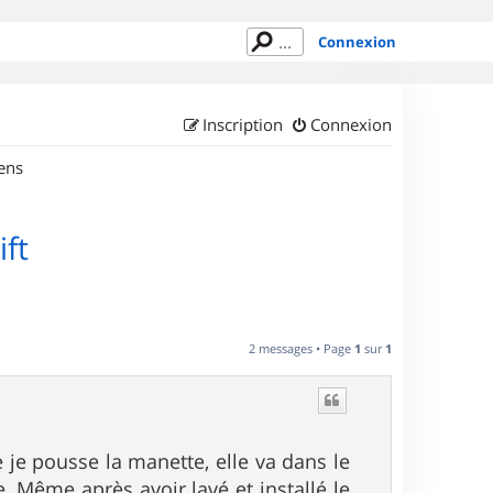
Connexion
Inscription
Connexion
ens
ft
2 messages • Page
1
sur
1
e je pousse la manette, elle va dans le
e. Même après avoir lavé et installé le