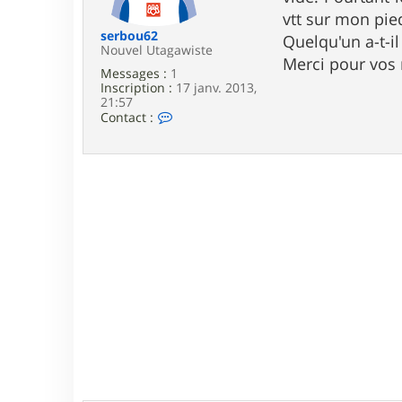
e
vtt sur mon pied
serbou62
Quelqu'un a-t-i
Nouvel Utagawiste
Merci pour vos 
Messages :
1
Inscription :
17 janv. 2013,
21:57
C
Contact :
o
n
t
a
c
t
e
r
s
e
r
b
o
u
6
2