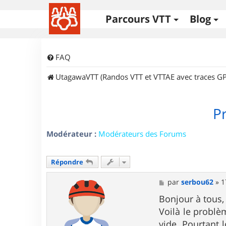
Parcours VTT
Blog
FAQ
UtagawaVTT (Randos VTT et VTTAE avec traces GP
P
Modérateur :
Modérateurs des Forums
Répondre
M
par
serbou62
»
1
e
s
Bonjour à tous,
s
Voilà le problè
a
g
vide. Pourtant l