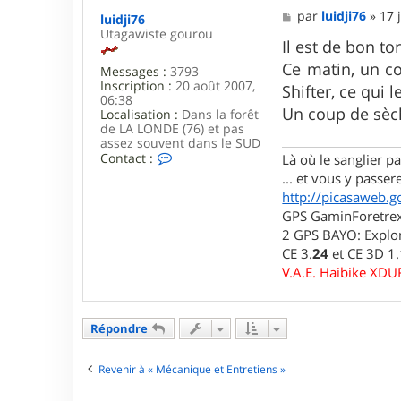
M
par
luidji76
»
17 
luidji76
e
Utagawiste gourou
s
Il est de bon t
s
Ce matin, un co
Messages :
3793
a
Inscription :
20 août 2007,
g
Shifter, ce qui 
06:38
e
Un coup de sèch
Localisation :
Dans la forêt
de LA LONDE (76) et pas
assez souvent dans le SUD
C
Contact :
Là où le sanglier pas
o
... et vous y passere
n
http://picasaweb.g
t
a
GPS GaminForetrex2
c
2 GPS BAYO: Explor
t
CE 3.
24
et CE 3D 1
e
r
V.A.E. Haibike XD
l
u
i
d
Répondre
j
i
Revenir à « Mécanique et Entretiens »
7
6