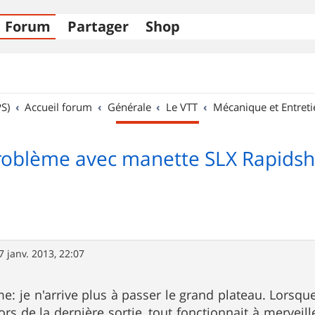
Forum
Partager
Shop
S)
Accueil forum
Générale
Le VTT
Mécanique et Entreti
roblème avec manette SLX Rapidshi
7 janv. 2013, 22:07
me: je n'arrive plus à passer le grand plateau. Lorsqu
ors de la dernière sortie, tout fonctionnait à merveill